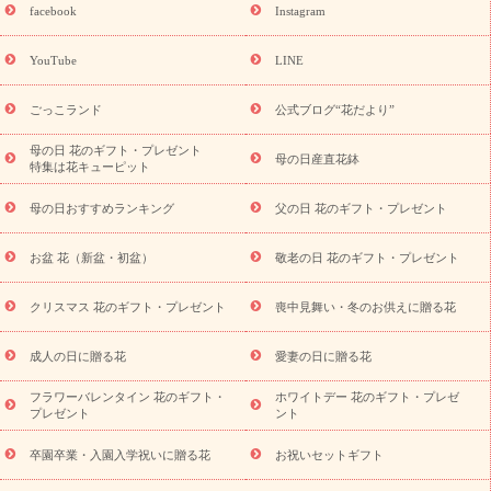
誕生日フラワーギフト
誕生日フラワーギフト特集
誕生日フラワ
facebook
Instagram
ーギフト商品一覧
バラ
ユリ
トルコキキョウ
8月の誕生花
(トルコキキョウ)
9月の誕生花(リンドウ)
誕生日セットギフト
YouTube
LINE
用途か
キャンペーン
「きょう誕生日なんです」キャンペーン
ら探す
お祝いの花特集
当日配達特急便
お祝い商品一覧
お
ごっこランド
公式ブログ“花だより”
祝い
開店・開業祝い
新築・引っ越し祝い
退職祝い
結婚記
念日
結婚祝い
出産祝い
退院祝い・快気祝い
還暦祝い・長
母の日 花のギフト・プレゼント
母の日産直花鉢
特集は花キューピット
寿祝い
プチギフト
ペットのお祝いフラワー
お中元・暑中見
舞い
敬老の日
お供え・お悔やみ
お供え・お悔やみ商品一覧
母の日おすすめランキング
父の日 花のギフト・プレゼント
お供え・お悔やみの花
四十九日法要以降に贈る花
通夜・葬儀
に贈る花
お供え お花とセットギフト
お供え プリザーブドフラ
お盆 花（新盆・初盆）
敬老の日 花のギフト・プレゼント
ワー
ペットのお供えフラワー
お盆（新盆・初盆）
その他
お祝い返し
お見舞い
お取り寄せギフト
ビジネス用
ご自宅
スタイル
クリスマス 花のギフト・プレゼント
喪中見舞い・冬のお供えに贈る花
用
観葉植物
ミディ胡蝶蘭
プリザーブドフラワー
から探す
アレンジメント
花束
スタンド花
お祝い
お供
成人の日に贈る花
愛妻の日に贈る花
え・お悔やみ
胡蝶蘭
胡蝶蘭・花鉢
ミディ胡蝶蘭・お祝い
ミディ胡蝶蘭・お供え
世界初の青色胡蝶蘭
観葉植物
観葉植
フラワーバレンタイン 花のギフト・
ホワイトデー 花のギフト・プレゼ
物
産直多肉植物
プリザーブドフラワー
お祝い
お供え・お
プレゼント
ント
悔やみ
花とセットギフト
セミオーダー
プチギフト
（hanamore -ハナモア-）
花とみどりのeギフト
花キューピッ
卒園卒業・入園入学祝いに贈る花
お祝いセットギフト
トのeGfit
カラー
ピンク
イエローオレンジ
レッド
お花の