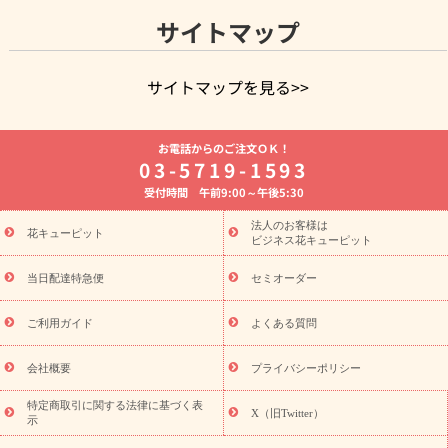
サイトマップ
サイトマップを見る>>
よく贈られる花
お祝いの花特集
誕生日フラワーギフト特集
お電話からのご注文ＯＫ！
8月の誕生花(トルコキキョウ)
開店・開業祝い
退職祝い
結
03-5719-1593
婚記念日
お供え・お悔やみ
お供え・お悔やみの花
四十九日
受付時間 午前9:00～午後5:30
法要以降に贈る花
通夜・葬儀に贈る花
胡蝶蘭・花鉢
プリザ
ーブドフラワー
季節のイベント
ひまわり ギフト・プレゼント
法人のお客様は
季節のイベント
花キューピット
特集
お盆 花（新盆・初盆）
お盆 花（新
ビジネス花キューピット
盆・初盆）
お盆 花（新盆・初盆）
お盆・お供え 花とセットギ
フト
お盆・お供え プリザーブドフラワー
ひまわり ギフト・プ
当日配達特急便
セミオーダー
レゼント特集
夏の花贈り・お中元・暑中見舞い 花のギフト特集
敬老の日におくる花ギフト・プレゼント特集
敬老の日におくる
ご利用ガイド
よくある質問
花ギフト・プレゼント特集
敬老の日 花のおすすめランキング
敬
老の日 花鉢植えのギフト・プレゼント特集
敬老の日 花とセットギ
会社概要
プライバシーポリシー
フト・プレゼント特集
敬老の日の花 全てのギフト一覧
キャン
ペーン
映画『ウォーターガーディアンズ』コラボキャンペーン
特定商取引に関する法律に基づく表
X（旧Twitter）
示
誕生日の花を探す
「きょう誕生日なんです」キャンペーン