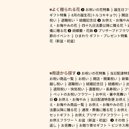
よく贈られる花
お祝いの花特集
誕生日フ
ギフト特集
8月の誕生花(トルコキキョウ)
開店
祝い
退職祝い
結婚記念日
お供え・お悔や
え・お悔やみの花
四十九日法要以降に贈る花
儀に贈る花
胡蝶蘭・花鉢
プリザーブドフラ
節のイベント
ひまわり ギフト・プレゼント特集
花（新盆・初盆）
用途から探す
お祝いの花特集
当日配達特
お祝い商品一覧
お祝い
開店・開業祝い
新築
越し祝い
退職祝い
結婚記念日
結婚祝い
退院祝い・快気祝い
還暦祝い・長寿祝い
プ
ペットのお祝いフラワー
お中元・暑中見舞い
日
お供え・お悔やみ
当日配達特急便 お供え
え・お悔やみ商品一覧
お供え・お悔やみの花
法要以降に贈る花
通夜・葬儀に贈る花
お供え
セットギフト
お供え プリザーブドフラワー
ペ
お供えフラワー
お盆（新盆・初盆）
その他
返し
お見舞い
お取り寄せギフト
ビジネス用