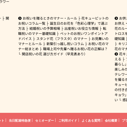
ラワー
ー
開
お祝いを贈るときのマナー・ルール
花キューピットの
お供
お祝いコラム一覧
誕生日のお花を「色彩心理学」で選ぶ
お供え
方法
結婚祝いの予算相場
出産祝いお役立ち情報
転
花のルー
職祝いのマナー基礎知識
ペットのお祝いワンポイントア
トロス
ドバイス
スタンド花（フラスタ）のマナー
お見舞いの
礎知識
マナーとルール
新築引っ越し祝いコラム
お祝い花のマ
キリ
ナー総まとめ
職場上司や先輩へ贈るお祝い花の正解は？
花のマ
開店祝いの花 選び方ガイド（早見表あり）
花キ
える
暮らし
楽しみ
テレワ
を撮る
キュー
の付き
キョウ
い
感
ット
当日配達特急便
セミオーダー
ご利用ガイド
よくある質問
会社概要
プ