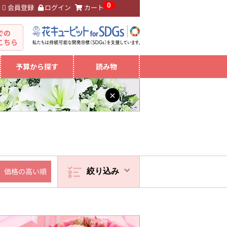
0
会員登録
ログイン
カート
。
での
こちら
予算から探す
読み物
×
価格の高い順
絞り込み