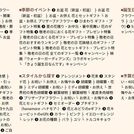
季節のイベント
誕生
ラワー
お盆 花（新盆・初盆）
お盆 花
・開業
（新盆・初盆）
お盆・お供え 花とセットギフト
お
フラワ
み
お供
盆・お供え プリザーブドフラワー
ひまわり ギフト・プ
ラ
ユ
通夜・葬
レゼント特集
夏の花贈り・お中元・暑中見舞い 花のギ
ウ)
ワー
季
フト特集
敬老の日におくる花ギフト・プレゼント特集
ャンペ
お盆
敬老の日におくる花ギフト・プレゼント特集
敬老の日
花のおすすめランキング
敬老の日 花鉢植えのギフト・プ
レゼント特集
敬老の日 花とセットギフト・プレゼント特
集
敬老の日の花 全てのギフト一覧
キャンペーン
映
画『ウォーターガーディアンズ』コラボキャンペーン
「きょう誕生日なんです」キャンペーン
スタイルから探す
予算
急便
アレンジメント
花束
スタン
・引っ
ド花
お祝い
お供え・お悔やみ
胡蝶蘭
胡蝶蘭・花
い・
40
出産祝い
鉢
ミディ胡蝶蘭・お祝い
ミディ胡蝶蘭・お供え
世
お祝
チギフト
界初の青色胡蝶蘭
観葉植物
観葉植物
産直多肉植物
悔やみ
敬老の
プリザーブドフラワー
お祝い
お供え・お悔やみ
え・お
お供
花とセットギフト
セミオーダー
プチギフト
四十九日
（hanamore -ハナモア-）
花とみどりのeギフト
花キ
 お花と
ューピットのeGfit
カラー
ピンク
イエローオレンジ
ットの
レッド
お花の種類
バラ
ユリ
トルコキキョウ
お祝い
ご自