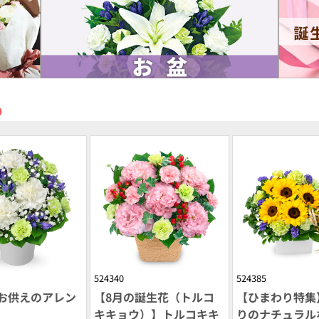
め
524340
524385
お供えのアレン
【8月の誕生花（トルコ
【ひまわり特集
キキョウ）】トルコキキ
りのナチュラル