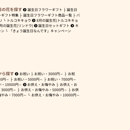
日の花を探す
誕生日フラワーギフト
誕生日
ーギフト特集
誕生日フラワーギフト商品一覧
バ
リ
トルコキキョウ
8月の誕生花(トルコキキョ
9月の誕生花(リンドウ)
誕生日セットギフト
キ
ーン
「きょう誕生日なんです」キャンペーン
から探す
お祝い
お祝い・
3000円～
お祝
00円～
お祝い・
5000円～
お祝い・
7000円～
い・
10000円～
お供え・お悔やみ
お供え・お
・
3000円～
お供え・お悔やみ・
5000円～
お供
悔やみ・
7000円～
お供え・お悔やみ・
10000円～