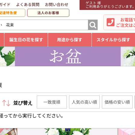
ゲスト 様
ガイド
よくある質問
お問い合わせ
ご利用ありがとうございます
配達特急便
法人のお客様
お電話
ご注文は
誕生日の花を探す
用途から探す
スタイルから探す
束
一致度順
人気の高い順
価格の安い順
並び替え
経ってから実行してください。