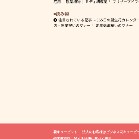
宅用
観葉植物
ミディ胡蝶蘭
プリザーブドフ
読み物
注目されている記事
365日の誕生花カレンダ
店・開業祝いのマナー
定年退職祝いのマナー
花キューピット
法人のお客様は
ビジネス花キューピ
特定商取引に関する法律に基づく表示