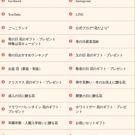
facebook
Instagram
の誕生花(トルコキキョウ)
9月の誕生花(リンドウ)
誕生日セッ
トギフト
キャンペーン
「きょう誕生日なんです」キャンペーン
YouTube
LINE
用途から探す
お祝いの花特集
当日配達特急便
お祝い商品
一覧
お祝い
開店・開業祝い
新築・引っ越し祝い
退職祝い
ごっこランド
公式ブログ“花だより”
結婚記念日
結婚祝い
出産祝い
退院祝い・快気祝い
還暦
祝い・長寿祝い
プチギフト
ペットのお祝いフラワー
お中
母の日 花のギフト・プレゼント
母の日産直花鉢
特集は花キューピット
元・暑中見舞い
敬老の日
お供え・お悔やみ
当日配達特急便
お供え
お供え・お悔やみ商品一覧
お供え・お悔やみの花
四
母の日おすすめランキング
父の日 花のギフト・プレゼント
十九日法要以降に贈る花
通夜・葬儀に贈る花
お供え お花とセッ
トギフト
お供え プリザーブドフラワー
ペットのお供えフラワー
お盆 花（新盆・初盆）
敬老の日 花のギフト・プレゼント
お盆（新盆・初盆）
その他
お祝い返し
お見舞い
お取り
寄せギフト
ビジネス用
ご自宅用
観葉植物
ミディ胡蝶蘭
スタイルから探す
クリスマス 花のギフト・プレゼント
喪中見舞い・冬のお供えに贈る花
プリザーブドフラワー
アレンジメント
花束
スタンド花
お祝い
お供え・お悔やみ
胡蝶蘭
胡蝶
蘭・花鉢
ミディ胡蝶蘭・お祝い
ミディ胡蝶蘭・お供え
世界初
成人の日に贈る花
愛妻の日に贈る花
の青色胡蝶蘭
観葉植物
観葉植物
産直多肉植物
プリザーブ
フラワーバレンタイン 花のギフト・
ホワイトデー 花のギフト・プレゼ
ドフラワー
お祝い
お供え・お悔やみ
花とセットギフト
セ
プレゼント
ント
ミオーダー
プチギフト（hanamore -ハナモア-）
花とみどり
のeギフト
花キューピットのeGfit
カラー
ピンク
イエロー
卒園卒業・入園入学祝いに贈る花
お祝いセットギフト
オレンジ
レッド
お花の種類
バラ
ユリ
トルコキキョウ