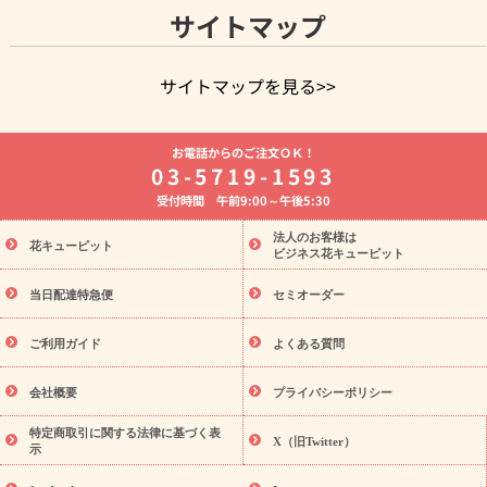
サイトマップ
サイトマップを見る>>
よく贈られる花
お祝いの花特集
誕生日フラワーギフト特集
お電話からのご注文ＯＫ！
8月の誕生花(トルコキキョウ)
開店・開業祝い
退職祝い
結
03-5719-1593
婚記念日
お供え・お悔やみ
お供え・お悔やみの花
四十九日
受付時間 午前9:00～午後5:30
法要以降に贈る花
通夜・葬儀に贈る花
胡蝶蘭・花鉢
プリザ
ーブドフラワー
季節のイベント
ひまわり ギフト・プレゼント
法人のお客様は
季節のイベント
花キューピット
特集
お盆 花（新盆・初盆）
お盆 花（新
ビジネス花キューピット
盆・初盆）
お盆 花（新盆・初盆）
お盆・お供え 花とセットギ
フト
お盆・お供え プリザーブドフラワー
ひまわり ギフト・プ
当日配達特急便
セミオーダー
レゼント特集
夏の花贈り・お中元・暑中見舞い 花のギフト特集
敬老の日におくる花ギフト・プレゼント特集
敬老の日におくる
ご利用ガイド
よくある質問
花ギフト・プレゼント特集
敬老の日 花のおすすめランキング
敬
老の日 花鉢植えのギフト・プレゼント特集
敬老の日 花とセットギ
会社概要
プライバシーポリシー
フト・プレゼント特集
敬老の日の花 全てのギフト一覧
キャン
誕生日の花を
特定商取引に関する法律に基づく表
ペーン
「きょう誕生日なんです」キャンペーン
X（旧Twitter）
示
探す
誕生日フラワーギフト
誕生日フラワーギフト特集
誕生
日フラワーギフト商品一覧
バラ
ユリ
トルコキキョウ
8月