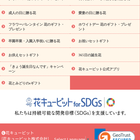
スタイルから探す
ドフラワー
アレンジメント
花束
スタ
ンド花
お祝い
お供え・お悔やみ
胡蝶蘭
胡蝶蘭・花鉢
ミ
成人の日に贈る花
愛妻の日に贈る花
ディ胡蝶蘭・お祝い
ミディ胡蝶蘭・お供え
世界初の青色胡蝶蘭
フラワーバレンタイン 花のギフト・
ホワイトデー 花のギフト・プレゼ
観葉植物
観葉植物
産直多肉植物
プリザーブドフラワー
プレゼント
ント
お祝い
お供え・お悔やみ
花とセットギフト
セミオーダー
プチギフト（hanamore -ハナモア-）
花とみどりのeギフト
卒園卒業・入園入学祝いに贈る花
お祝いセットギフト
花キューピットのeGfit
カラー
ピンク
イエローオレンジ
予算か
レッド
お花の種類
バラ
ユリ
トルコキキョウ
お供えセットギフト
365日の誕生花
ら探す
お祝い
お祝い・
3000円～
お祝い・
4000円～
お祝
「きょう誕生日なんです」キャンペ
い・
5000円～
お祝い・
7000円～
お祝い・
10000円～
お供
花キューピット公式アプリ
ーン
え・お悔やみ
お供え・お悔やみ・
3000円～
お供え・お悔や
み・
5000円～
お供え・お悔やみ・
7000円～
お供え・お悔や
花とみどりのeギフト
読み物
み・
10000円～
注目されている記事
365日の誕生花カレンダー
開店・開業祝
いのマナー
定年退職祝いのマナー
お祝いを贈るときのマナ
ー・ルール
花キューピットのお祝いコラム一覧
誕生日のお花を
「色彩心理学」で選ぶ方法
結婚祝いの予算相場
出産祝いお役立
ち情報
転職祝いのマナー基礎知識
ペットのお祝いワンポイント
アドバイス
スタンド花（フラスタ）のマナー
お見舞いのマナー
花キューピット
とルール
新築引っ越し祝いコラム
お祝い花のマナー総まとめ
[
花キューピット株式会社
]
Select Language
▼