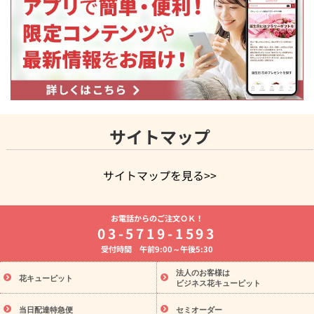
サイトマップ
サイトマップを見る>>
よく贈られる花
お祝いの花特集
誕生日フラワーギフト特集
お電話からのご注文ＯＫ！
8月の誕生花(トルコキキョウ)
開店・開業祝い
退職祝い
結
03-5719-1593
婚記念日
お供え・お悔やみ
お供え・お悔やみの花
四十九日
受付時間 午前9:00～午後5:30
法要以降に贈る花
通夜・葬儀に贈る花
胡蝶蘭・花鉢
プリザ
ーブドフラワー
季節のイベント
ひまわり ギフト・プレゼント
法人のお客様は
季節のイベント
花キューピット
特集
お盆 花（新盆・初盆）
お盆 花（新
ビジネス花キューピット
盆・初盆）
お盆 花（新盆・初盆）
お盆・お供え 花とセットギ
フト
お盆・お供え プリザーブドフラワー
ひまわり ギフト・プ
当日配達特急便
セミオーダー