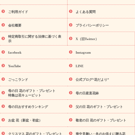
レゼント特集
夏の花贈り・お中元・暑中見舞い 花のギフト特集
敬老の日におくる花ギフト・プレゼント特集
敬老の日におくる
ご利用ガイド
よくある質問
花ギフト・プレゼント特集
敬老の日 花のおすすめランキング
敬
老の日 花鉢植えのギフト・プレゼント特集
敬老の日 花とセットギ
会社概要
プライバシーポリシー
フト・プレゼント特集
敬老の日の花 全てのギフト一覧
キャン
ペーン
映画『ウォーターガーディアンズ』コラボキャンペーン
特定商取引に関する法律に基づく表
X（旧Twitter）
示
誕生日の花を探す
「きょう誕生日なんです」キャンペーン
誕生日フラワーギフト
誕生日フラワーギフト特集
誕生日フラワ
facebook
Instagram
ーギフト商品一覧
バラ
ユリ
トルコキキョウ
8月の誕生花
(トルコキキョウ)
9月の誕生花(リンドウ)
誕生日セットギフト
YouTube
LINE
用途か
キャンペーン
「きょう誕生日なんです」キャンペーン
ら探す
お祝いの花特集
当日配達特急便
お祝い商品一覧
お
ごっこランド
公式ブログ“花だより”
祝い
開店・開業祝い
新築・引っ越し祝い
退職祝い
結婚記
念日
結婚祝い
出産祝い
退院祝い・快気祝い
還暦祝い・長
母の日 花のギフト・プレゼント
母の日産直花鉢
特集は花キューピット
寿祝い
プチギフト
ペットのお祝いフラワー
お中元・暑中見
舞い
敬老の日
お供え・お悔やみ
当日配達特急便 お供え
お
母の日おすすめランキング
父の日 花のギフト・プレゼント
供え・お悔やみ商品一覧
お供え・お悔やみの花
四十九日法要以
降に贈る花
通夜・葬儀に贈る花
お供え お花とセットギフト
お盆 花（新盆・初盆）
敬老の日 花のギフト・プレゼント
お供え プリザーブドフラワー
ペットのお供えフラワー
お盆（新
盆・初盆）
その他
お祝い返し
お見舞い
お取り寄せギフト
ビジネス用
ご自宅用
観葉植物
ミディ胡蝶蘭
プリザーブ
クリスマス 花のギフト・プレゼント
喪中見舞い・冬のお供えに贈る花