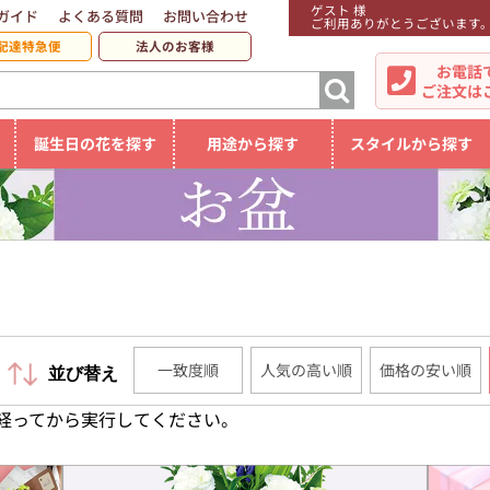
ゲスト 様
ガイド
よくある質問
お問い合わせ
ご利用ありがとうございます
配達特急便
法人のお客様
お電話
ご注文は
誕生日の花を探す
用途から探す
スタイルから探す
一致度順
人気の高い順
価格の安い順
並び替え
経ってから実行してください。