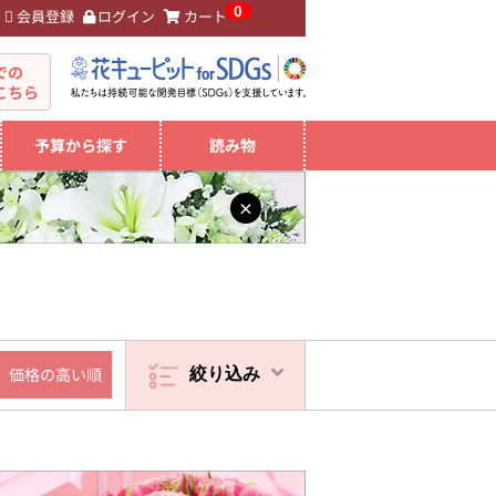
0
会員登録
ログイン
カート
。
での
こちら
予算から探す
読み物
×
価格の高い順
絞り込み