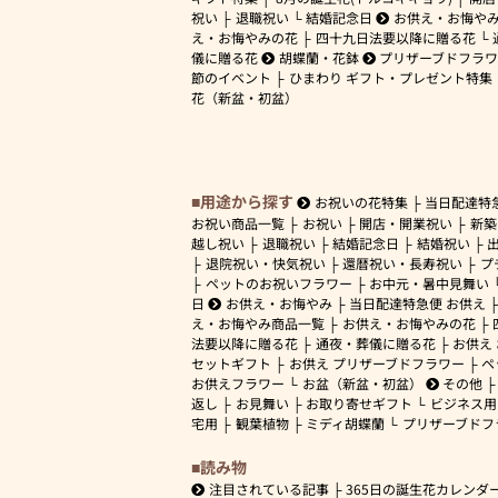
祝い
退職祝い
結婚記念日
お供え・お悔や
え・お悔やみの花
四十九日法要以降に贈る花
儀に贈る花
胡蝶蘭・花鉢
プリザーブドフラ
節のイベント
ひまわり ギフト・プレゼント特集
花（新盆・初盆）
用途から探す
お祝いの花特集
当日配達特
お祝い商品一覧
お祝い
開店・開業祝い
新築
越し祝い
退職祝い
結婚記念日
結婚祝い
退院祝い・快気祝い
還暦祝い・長寿祝い
プ
ペットのお祝いフラワー
お中元・暑中見舞い
日
お供え・お悔やみ
当日配達特急便 お供え
え・お悔やみ商品一覧
お供え・お悔やみの花
法要以降に贈る花
通夜・葬儀に贈る花
お供え
セットギフト
お供え プリザーブドフラワー
ペ
お供えフラワー
お盆（新盆・初盆）
その他
返し
お見舞い
お取り寄せギフト
ビジネス用
宅用
観葉植物
ミディ胡蝶蘭
プリザーブドフ
読み物
注目されている記事
365日の誕生花カレンダ