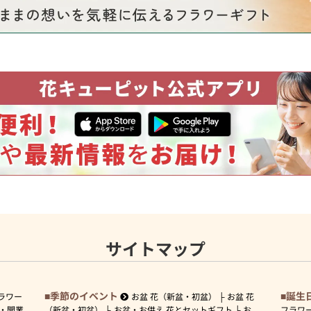
サイトマップ
季節のイベント
誕生
ラワー
お盆 花（新盆・初盆）
お盆 花
・開業
（新盆・初盆）
お盆・お供え 花とセットギフト
お
フラワ