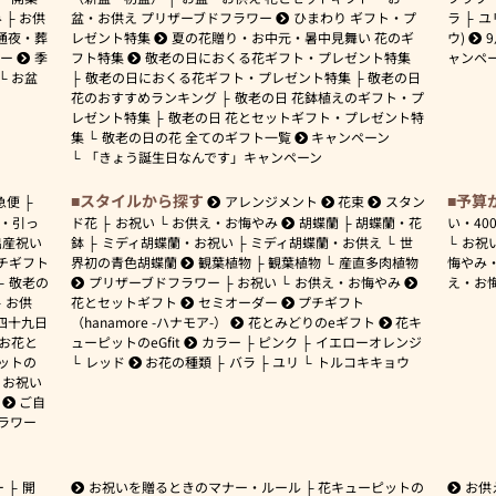
み
お供
盆・お供え プリザーブドフラワー
ひまわり ギフト・プ
ラ
ユ
通夜・葬
レゼント特集
夏の花贈り・お中元・暑中見舞い 花のギ
ウ)
ワー
季
フト特集
敬老の日におくる花ギフト・プレゼント特集
ャンペ
お盆
敬老の日におくる花ギフト・プレゼント特集
敬老の日
花のおすすめランキング
敬老の日 花鉢植えのギフト・プ
レゼント特集
敬老の日 花とセットギフト・プレゼント特
集
敬老の日の花 全てのギフト一覧
キャンペーン
「きょう誕生日なんです」キャンペーン
スタイルから探す
予算
急便
アレンジメント
花束
スタン
・引っ
ド花
お祝い
お供え・お悔やみ
胡蝶蘭
胡蝶蘭・花
い・
40
出産祝い
鉢
ミディ胡蝶蘭・お祝い
ミディ胡蝶蘭・お供え
世
お祝
チギフト
界初の青色胡蝶蘭
観葉植物
観葉植物
産直多肉植物
悔やみ
敬老の
プリザーブドフラワー
お祝い
お供え・お悔やみ
え・お
お供
花とセットギフト
セミオーダー
プチギフト
四十九日
（hanamore -ハナモア-）
花とみどりのeギフト
花キ
 お花と
ューピットのeGfit
カラー
ピンク
イエローオレンジ
ットの
レッド
お花の種類
バラ
ユリ
トルコキキョウ
お祝い
ご自
ラワー
ー
開
お祝いを贈るときのマナー・ルール
花キューピットの
お供