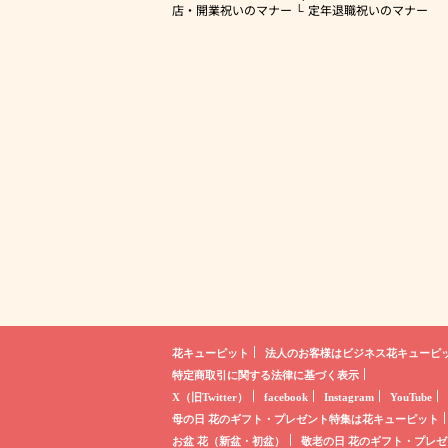
店・開業祝いのマナー
定年退職祝いのマナー
花キューピット
法人のお客様は
ビジネス花キューピ
特定商取引に関する法律に基づく表示
X（旧Twitter）
facebook
Instagram
YouTube
母の日 花のギフト・プレゼント
特集は花キューピット
お盆 花（新盆・初盆）
敬老の日 花のギフト・プレゼ