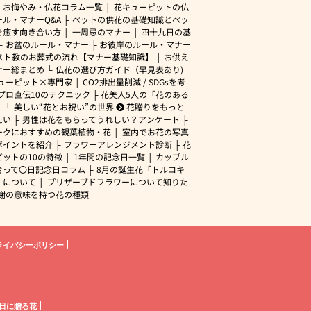
・お悔やみ・仏花コラム一覧
花キューピットの仏
ル・マナーQ&A
ペットの供花の基礎知識とペッ
を癒す向き合い方
一周忌のマナー
四十九日の基
お盆のルール・マナー
お彼岸のルール・マナー
スト教のお葬式の流れ【マナー基礎知識】
お供え
ナー総まとめ
仏花の選び方ガイド（早見表あり)
ューピット×専門家
CO2排出量削減 / SDGsを考
プロ直伝10のテクニック
花美人5人の「花のある
」
美しい“花とお祝い”の世界
花贈りをもっと
たい
男性は花をもらってうれしい？アンケート
ークにおすすめの観葉植物・花
室内でお花の写真
ポイントを紹介
フラワーアレンジメント診断
花
ピットの10の特徴
1年間の記念日一覧
カップル
合って〇日記念日コラム
8月の誕生花「トルコキ
」について
プリザーブドフラワーについて知りた
謝の意味を持つ花の種類
ライバシーポリシー
日に贈る花