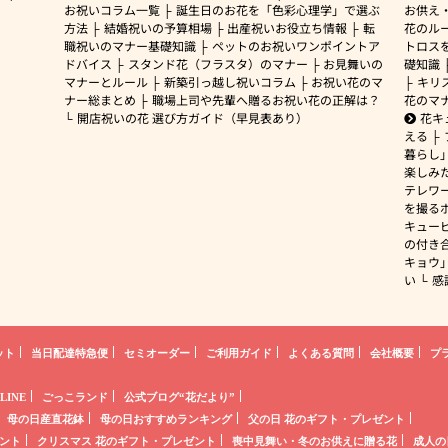
お祝いコラム一覧
誕生日のお花を「色彩心理学」で選ぶ
お供え
方法
結婚祝いの予算相場
出産祝いお役立ち情報
転
花のルー
職祝いのマナー基礎知識
ペットのお祝いワンポイントア
トロス
ドバイス
スタンド花（フラスタ）のマナー
お見舞いの
礎知識
マナーとルール
新築引っ越し祝いコラム
お祝い花のマ
キリ
ナー総まとめ
職場上司や先輩へ贈るお祝い花の正解は？
花のマ
開店祝いの花 選び方ガイド（早見表あり）
花キ
える
暮らし
楽しみ
テレワ
を撮る
キュー
の付き
キョウ
い
感
ット
当日配達特急便
セミオーダー
ご利用ガイド
よくある質問
会社概要
プ
LINE
ごっこランド
公式ブログ“花だより”
母の日産直花鉢
母の日おすすめランキング
父の日 花のギフト・プレゼント
ント
クリスマス 花のギフト・プレゼント
喪中見舞い・冬のお供えに贈る花
成人の