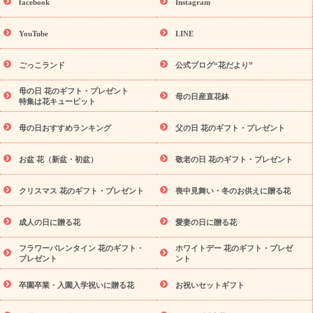
facebook
Instagram
ーギフト商品一覧
バラ
ユリ
トルコキキョウ
8月の誕生花
(トルコキキョウ)
9月の誕生花(リンドウ)
誕生日セットギフト
YouTube
LINE
用途か
キャンペーン
「きょう誕生日なんです」キャンペーン
ら探す
お祝いの花特集
当日配達特急便
お祝い商品一覧
お
ごっこランド
公式ブログ“花だより”
祝い
開店・開業祝い
新築・引っ越し祝い
退職祝い
結婚記
念日
結婚祝い
出産祝い
退院祝い・快気祝い
還暦祝い・長
母の日 花のギフト・プレゼント
母の日産直花鉢
特集は花キューピット
寿祝い
プチギフト
ペットのお祝いフラワー
お中元・暑中見
舞い
敬老の日
お供え・お悔やみ
当日配達特急便 お供え
お
母の日おすすめランキング
父の日 花のギフト・プレゼント
供え・お悔やみ商品一覧
お供え・お悔やみの花
四十九日法要以
降に贈る花
通夜・葬儀に贈る花
お供え お花とセットギフト
お盆 花（新盆・初盆）
敬老の日 花のギフト・プレゼント
お供え プリザーブドフラワー
ペットのお供えフラワー
お盆（新
盆・初盆）
その他
お祝い返し
お見舞い
お取り寄せギフト
ビジネス用
ご自宅用
観葉植物
ミディ胡蝶蘭
プリザーブ
クリスマス 花のギフト・プレゼント
喪中見舞い・冬のお供えに贈る花
スタイルから探す
ドフラワー
アレンジメント
花束
スタ
ンド花
お祝い
お供え・お悔やみ
胡蝶蘭
胡蝶蘭・花鉢
ミ
成人の日に贈る花
愛妻の日に贈る花
ディ胡蝶蘭・お祝い
ミディ胡蝶蘭・お供え
世界初の青色胡蝶蘭
フラワーバレンタイン 花のギフト・
ホワイトデー 花のギフト・プレゼ
観葉植物
観葉植物
産直多肉植物
プリザーブドフラワー
プレゼント
ント
お祝い
お供え・お悔やみ
花とセットギフト
セミオーダー
プチギフト（hanamore -ハナモア-）
花とみどりのeギフト
卒園卒業・入園入学祝いに贈る花
お祝いセットギフト
花キューピットのeGfit
カラー
ピンク
イエローオレンジ
予算か