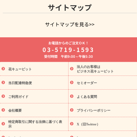
サイトマップ
サイトマップを見る>>
よく贈られる花
お祝いの花特集
誕生日フラワーギフト特集
お電話からのご注文ＯＫ！
8月の誕生花(トルコキキョウ)
開店・開業祝い
退職祝い
結
03-5719-1593
婚記念日
お供え・お悔やみ
お供え・お悔やみの花
四十九日
受付時間 午前9:00～午後5:30
法要以降に贈る花
通夜・葬儀に贈る花
胡蝶蘭・花鉢
プリザ
ーブドフラワー
季節のイベント
ひまわり ギフト・プレゼント
法人のお客様は
季節のイベント
花キューピット
特集
お盆 花（新盆・初盆）
お盆 花（新
ビジネス花キューピット
盆・初盆）
お盆 花（新盆・初盆）
お盆・お供え 花とセットギ
フト
お盆・お供え プリザーブドフラワー
ひまわり ギフト・プ
当日配達特急便
セミオーダー
レゼント特集
夏の花贈り・お中元・暑中見舞い 花のギフト特集
敬老の日におくる花ギフト・プレゼント特集
敬老の日におくる
ご利用ガイド
よくある質問
花ギフト・プレゼント特集
敬老の日 花のおすすめランキング
敬
老の日 花鉢植えのギフト・プレゼント特集
敬老の日 花とセットギ
会社概要
プライバシーポリシー
フト・プレゼント特集
敬老の日の花 全てのギフト一覧
キャン
ペーン
映画『ウォーターガーディアンズ』コラボキャンペーン
特定商取引に関する法律に基づく表
X（旧Twitter）
示
誕生日の花を探す
「きょう誕生日なんです」キャンペーン
誕生日フラワーギフト
誕生日フラワーギフト特集
誕生日フラワ