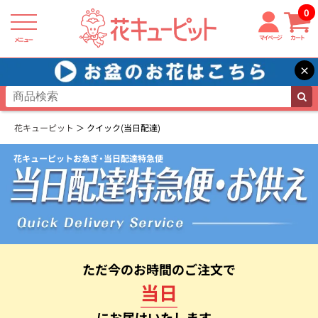
0
マイページ
カート
メニュー
×
花キューピット
クイック(当日配達)
花キューピットお急ぎ・当日配達特急便
ただ今のお時間のご注文で
当日
に
お届けいたします。