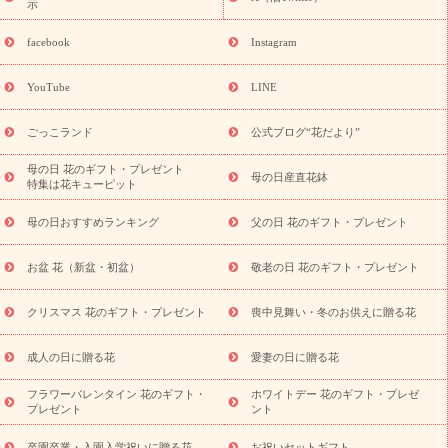
示
誕生日の花を探す
「きょう誕生日なんです」キャンペーン
誕生日フラワーギフト
誕生日フラワーギフト特集
誕生日フラワ
facebook
Instagram
ーギフト商品一覧
バラ
ユリ
トルコキキョウ
8月の誕生花
(トルコキキョウ)
9月の誕生花(リンドウ)
誕生日セットギフト
YouTube
LINE
用途か
キャンペーン
「きょう誕生日なんです」キャンペーン
ら探す
お祝いの花特集
当日配達特急便
お祝い商品一覧
お
ごっこランド
公式ブログ“花だより”
祝い
開店・開業祝い
新築・引っ越し祝い
退職祝い
結婚記
念日
結婚祝い
出産祝い
退院祝い・快気祝い
還暦祝い・長
母の日 花のギフト・プレゼント
母の日産直花鉢
特集は花キューピット
寿祝い
プチギフト
ペットのお祝いフラワー
お中元・暑中見
舞い
敬老の日
お供え・お悔やみ
当日配達特急便 お供え
お
母の日おすすめランキング
父の日 花のギフト・プレゼント
供え・お悔やみ商品一覧
お供え・お悔やみの花
四十九日法要以
降に贈る花
通夜・葬儀に贈る花
お供え お花とセットギフト
お盆 花（新盆・初盆）
敬老の日 花のギフト・プレゼント
お供え プリザーブドフラワー
ペットのお供えフラワー
お盆（新
盆・初盆）
その他
お祝い返し
お見舞い
お取り寄せギフト
ビジネス用
ご自宅用
観葉植物
ミディ胡蝶蘭
プリザーブ
クリスマス 花のギフト・プレゼント
喪中見舞い・冬のお供えに贈る花
スタイルから探す
ドフラワー
アレンジメント
花束
スタ
ンド花
お祝い
お供え・お悔やみ
胡蝶蘭
胡蝶蘭・花鉢
ミ
成人の日に贈る花
愛妻の日に贈る花
ディ胡蝶蘭・お祝い
ミディ胡蝶蘭・お供え
世界初の青色胡蝶蘭
フラワーバレンタイン 花のギフト・
ホワイトデー 花のギフト・プレゼ
観葉植物
観葉植物
産直多肉植物
プリザーブドフラワー
プレゼント
ント
お祝い
お供え・お悔やみ
花とセットギフト
セミオーダー
プチギフト（hanamore -ハナモア-）
花とみどりのeギフト
花
卒園卒業・入園入学祝いに贈る花
お祝いセットギフト