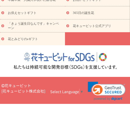
キューピットのeGfit
カラー
ピンク
イエローオレンジ
レッ
予算から探す
ド
お花の種類
バラ
ユリ
トルコキキョウ
お供えセットギフト
365日の誕生花
お祝い
お祝い・
3000円～
お祝い・
4000円～
お祝い・
5000円～
お祝い・
7000円～
お祝い・
10000円～
お供え・お
「きょう誕生日なんです」キャンペ
花キューピット公式アプリ
ーン
悔やみ
お供え・お悔やみ・
3000円～
お供え・お悔やみ・
5000
円～
お供え・お悔やみ・
7000円～
お供え・お悔やみ・
10000
花とみどりのeギフト
読み物
円～
注目されている記事
365日の誕生花カレンダー
開店・開業祝
いのマナー
定年退職祝いのマナー
お祝いを贈るときのマナー・
ルール
花キューピットのお祝いコラム一覧
誕生日のお花を「色
彩心理学」で選ぶ方法
結婚祝いの予算相場
出産祝いお役立ち情
報
転職祝いのマナー基礎知識
ペットのお祝いワンポイントアド
バイス
スタンド花（フラスタ）のマナー
お見舞いのマナーとル
花キューピット
ール
新築引っ越し祝いコラム
お祝い花のマナー総まとめ
職
[
花キューピット株式会社
]
Select Language
▼
場上司や先輩へ贈るお祝い花の正解は？
開店祝いの花 選び方ガイ
ド（早見表あり）
お供えを贈るときのマナー・ルール
花キューピットのお供え・
お悔やみ・仏花コラム一覧
花キューピットの仏花のルール・マナ
ーQ&A
ペットの供花の基礎知識とペットロスを癒す向き合い方
一周忌のマナー
四十九日の基礎知識
お盆のルール・マナー
お彼岸のルール・マナー
キリスト教のお葬式の流れ【マナー基礎