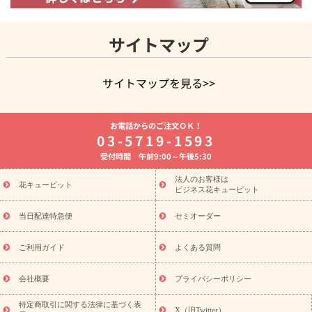
サイトマップ
サイトマップを見る>>
よく贈られる花
お祝いの花特集
誕生日フラワーギフト特集
お電話からのご注文ＯＫ！
8月の誕生花(トルコキキョウ)
開店・開業祝い
退職祝い
結
03-5719-1593
婚記念日
お供え・お悔やみ
お供え・お悔やみの花
四十九日
受付時間 午前9:00～午後5:30
法要以降に贈る花
通夜・葬儀に贈る花
胡蝶蘭・花鉢
プリザ
ーブドフラワー
季節のイベント
ひまわり ギフト・プレゼント
法人のお客様は
季節のイベント
花キューピット
特集
お盆 花（新盆・初盆）
お盆 花（新
ビジネス花キューピット
盆・初盆）
お盆 花（新盆・初盆）
お盆・お供え 花とセットギ
フト
お盆・お供え プリザーブドフラワー
ひまわり ギフト・プ
当日配達特急便
セミオーダー
レゼント特集
夏の花贈り・お中元・暑中見舞い 花のギフト特集
敬老の日におくる花ギフト・プレゼント特集
敬老の日におくる
ご利用ガイド
よくある質問
花ギフト・プレゼント特集
敬老の日 花のおすすめランキング
敬
老の日 花鉢植えのギフト・プレゼント特集
敬老の日 花とセットギ
会社概要
プライバシーポリシー
フト・プレゼント特集
敬老の日の花 全てのギフト一覧
キャン
ペーン
映画『ウォーターガーディアンズ』コラボキャンペーン
特定商取引に関する法律に基づく表
X（旧Twitter）