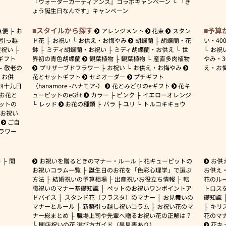
『ウォーターガーディアンズ』コラボキャンペーン
「き
ょう誕生日なんです」キャンペーン
スタイルから探す
予算
急便
お
アレンジメント
花束
スタン
引っ越
ド花
お祝い
お供え・お悔やみ
胡蝶蘭
胡蝶蘭・花
い・
40
産祝い
鉢
ミディ胡蝶蘭・お祝い
ミディ胡蝶蘭・お供え
世
お祝
ギフト
界初の青色胡蝶蘭
観葉植物
観葉植物
産直多肉植物
やみ・
敬老の
プリザーブドフラワー
お祝い
お供え・お悔やみ
え・お
お供
花とセットギフト
セミオーダー
プチギフト
四十九日
（hanamore -ハナモア-）
花とみどりのeギフト
花キ
 お花と
ューピットのeGfit
カラー
ピンク
イエローオレンジ
ットの
レッド
お花の種類
バラ
ユリ
トルコキキョウ
お祝い
ご自
ラワー
ー
開
お祝いを贈るときのマナー・ルール
花キューピットの
お供
お祝いコラム一覧
誕生日のお花を「色彩心理学」で選ぶ
お供え
方法
結婚祝いの予算相場
出産祝いお役立ち情報
転
花のルー
職祝いのマナー基礎知識
ペットのお祝いワンポイントア
トロス
ドバイス
スタンド花（フラスタ）のマナー
お見舞いの
礎知識
マナーとルール
新築引っ越し祝いコラム
お祝い花のマ
キリ
ナー総まとめ
職場上司や先輩へ贈るお祝い花の正解は？
花のマ
開店祝いの花 選び方ガイド（早見表あり）
花キ