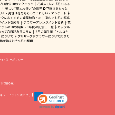
プロ直伝10のテクニック
花美人5人の「花のある
」
美しい“花とお祝い”の世界
花贈りをもっと
たい
男性は花をもらってうれしい？アンケート
ークにおすすめの観葉植物・花
室内でお花の写真
ポイントを紹介
フラワーアレンジメント診断
花
ピットの10の特徴
1年間の記念日一覧
カップル
合って〇日記念日コラム
8月の誕生花「トルコキ
」について
プリザーブドフラワーについて知りた
謝の意味を持つ花の種類
ライバシーポリシー
日に贈る花
キューピット公式アプリ