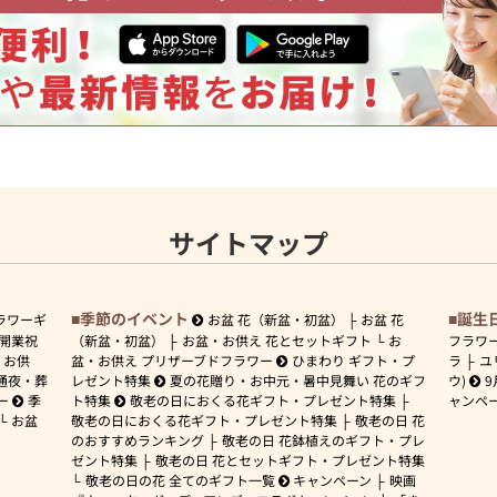
サイトマップ
季節のイベント
誕生
ラワーギ
お盆 花（新盆・初盆）
お盆 花
開業祝
（新盆・初盆）
お盆・お供え 花とセットギフト
お
フラワ
お供
盆・お供え プリザーブドフラワー
ひまわり ギフト・プ
ラ
ユ
通夜・葬
レゼント特集
夏の花贈り・お中元・暑中見舞い 花のギフ
ウ)
9
ー
季
ト特集
敬老の日におくる花ギフト・プレゼント特集
ャンペ
お盆
敬老の日におくる花ギフト・プレゼント特集
敬老の日 花
のおすすめランキング
敬老の日 花鉢植えのギフト・プレ
ゼント特集
敬老の日 花とセットギフト・プレゼント特集
敬老の日の花 全てのギフト一覧
キャンペーン
映画