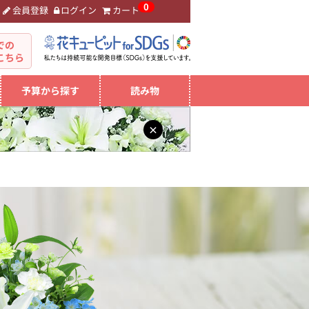
0
会員登録
ログイン
カート
。
での
こちら
予算から探す
読み物
×