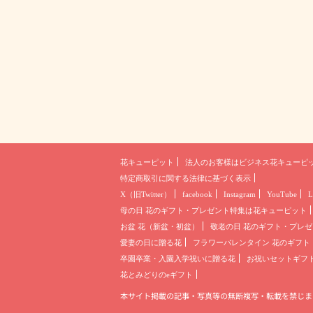
花キューピット
法人のお客様は
ビジネス花キューピ
特定商取引に関する法律に基づく表示
X（旧Twitter）
facebook
Instagram
YouTube
L
母の日 花のギフト・プレゼント
特集は花キューピット
お盆 花（新盆・初盆）
敬老の日 花のギフト・プレゼ
愛妻の日に贈る花
フラワーバレンタイン 花のギフト
卒園卒業・入園入学祝いに贈る花
お祝いセットギフ
花とみどりのeギフト
本サイト掲載の記事・写真等の無断複写・転載を禁じま