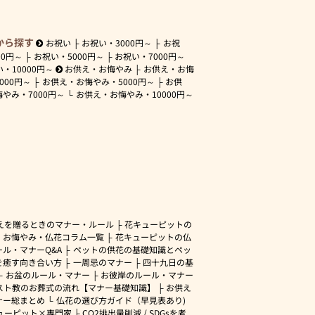
から探す
お祝い
お祝い・
3000円～
お祝
00円～
お祝い・
5000円～
お祝い・
7000円～
い・
10000円～
お供え・お悔やみ
お供え・お悔
3000円～
お供え・お悔やみ・
5000円～
お供
悔やみ・
7000円～
お供え・お悔やみ・
10000円～
えを贈るときのマナー・ルール
花キューピットの
・お悔やみ・仏花コラム一覧
花キューピットの仏
ル・マナーQ&A
ペットの供花の基礎知識とペッ
を癒す向き合い方
一周忌のマナー
四十九日の基
お盆のルール・マナー
お彼岸のルール・マナー
スト教のお葬式の流れ【マナー基礎知識】
お供え
ナー総まとめ
仏花の選び方ガイド（早見表あり)
ューピット×専門家
CO2排出量削減 / SDGsを考