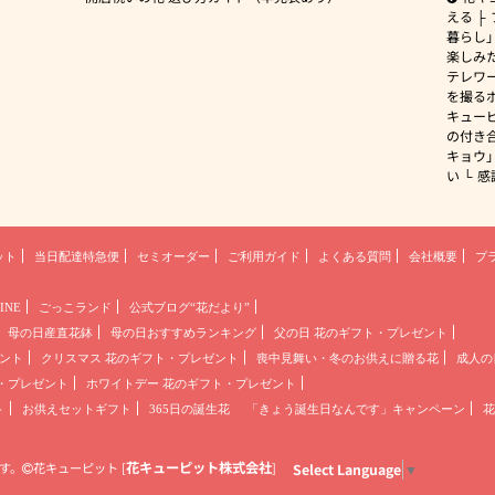
える
暮らし
楽しみ
テレワ
を撮る
キュー
の付き
キョウ
い
感
ット
当日配達特急便
セミオーダー
ご利用ガイド
よくある質問
会社概要
プ
INE
ごっこランド
公式ブログ“花だより”
母の日産直花鉢
母の日おすすめランキング
父の日 花のギフト・プレゼント
ント
クリスマス 花のギフト・プレゼント
喪中見舞い・冬のお供えに贈る花
成人の
・プレゼント
ホワイトデー 花のギフト・プレゼント
ト
お供えセットギフト
365日の誕生花
「きょう誕生日なんです」キャンペーン
花
花キューピット株式会社
す。
花キューピット
[
]
Select Language
▼