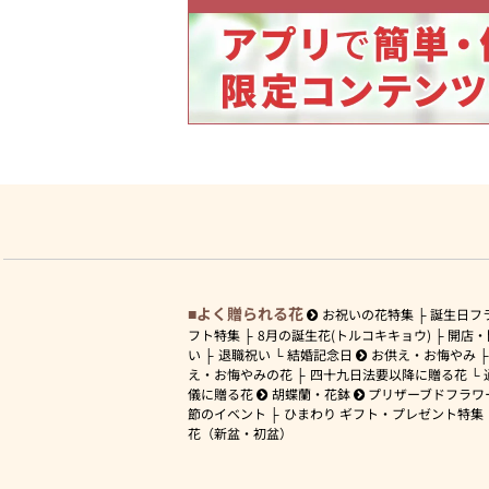
よく贈られる花
お祝いの花特集
誕生日フ
フト特集
8月の誕生花(トルコキキョウ)
開店・
い
退職祝い
結婚記念日
お供え・お悔やみ
え・お悔やみの花
四十九日法要以降に贈る花
儀に贈る花
胡蝶蘭・花鉢
プリザーブドフラワ
節のイベント
ひまわり ギフト・プレゼント特集
花（新盆・初盆）