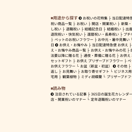
用途から探す
お祝いの花特集
当日配達特
祝い商品一覧
お祝い
開店・開業祝い
新築・
し祝い
退職祝い
結婚記念日
結婚祝い
出
退院祝い・快気祝い
還暦祝い・長寿祝い
プチ
ペットのお祝いフラワー
お中元・暑中見舞い
日
お供え・お悔やみ
当日配達特急便 お供え
え・お悔やみ商品一覧
お供え・お悔やみの花
法要以降に贈る花
通夜・葬儀に贈る花
お供え
セットギフト
お供え プリザーブドフラワー
ペ
お供えフラワー
お盆（新盆・初盆）
その他
返し
お見舞い
お取り寄せギフト
ビジネス用
宅用
観葉植物
ミディ胡蝶蘭
プリザーブドフ
読み物
注目されている記事
365日の誕生花カレンダ
店・開業祝いのマナー
定年退職祝いのマナー