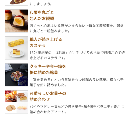
にしましょう。
和栗を丸ごと
包んだお饅頭
ほくっと心地よい食感がたまらない上質な国産和栗を、贅沢
に丸ごと一粒包みました。
職人が焼き上げる
カステラ
1624年創業の「福砂屋」が、手づくりの古法で丹精こめて焼
き上げるカステラです。
クッキーや金平糖を
缶に詰めた銘菓
「富を集める」という意味をもつ縁起の良い銘菓。様々な干
菓子を缶に詰めました。
可愛らしいお菓子の
詰め合わせ
パイやマドレーヌなどの焼き菓子4種6個をバラエティ豊かに
詰め合わせたアソート。