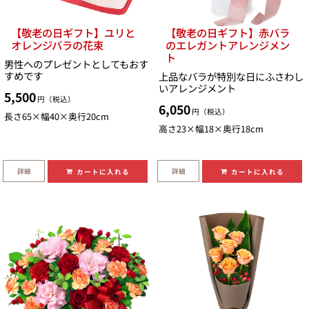
【敬老の日ギフト】ユリと
【敬老の日ギフト】赤バラ
オレンジバラの花束
のエレガントアレンジメン
ト
男性へのプレゼントとしてもおす
すめです
上品なバラが特別な日にふさわし
いアレンジメント
5,500
円（税込）
6,050
円（税込）
長さ65×幅40×奥行20cm
高さ23×幅18×奥行18cm
詳細
詳細
カートに入れる
カートに入れる