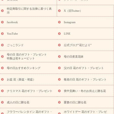
フト・プレゼント特集
敬老の日の花 全てのギフト一覧
キャン
ペーン
映画『ウォーターガーディアンズ』コラボキャンペーン
特定商取引に関する法律に基づく表
X（旧Twitter）
示
誕生日の花を探す
「きょう誕生日なんです」キャンペーン
誕生日フラワーギフト
誕生日フラワーギフト特集
誕生日フラワ
facebook
Instagram
ーギフト商品一覧
バラ
ユリ
トルコキキョウ
8月の誕生花
(トルコキキョウ)
9月の誕生花(リンドウ)
誕生日セットギフト
YouTube
LINE
用途か
キャンペーン
「きょう誕生日なんです」キャンペーン
ら探す
お祝いの花特集
当日配達特急便
お祝い商品一覧
お
ごっこランド
公式ブログ“花だより”
祝い
開店・開業祝い
新築・引っ越し祝い
退職祝い
結婚記
念日
結婚祝い
出産祝い
退院祝い・快気祝い
還暦祝い・長
母の日 花のギフト・プレゼント
母の日産直花鉢
特集は花キューピット
寿祝い
プチギフト
ペットのお祝いフラワー
お中元・暑中見
舞い
敬老の日
お供え・お悔やみ
当日配達特急便 お供え
お
母の日おすすめランキング
父の日 花のギフト・プレゼント
供え・お悔やみ商品一覧
お供え・お悔やみの花
四十九日法要以
降に贈る花
通夜・葬儀に贈る花
お供え お花とセットギフト
お盆 花（新盆・初盆）
敬老の日 花のギフト・プレゼント
お供え プリザーブドフラワー
ペットのお供えフラワー
お盆（新
盆・初盆）
その他
お祝い返し
お見舞い
お取り寄せギフト
ビジネス用
ご自宅用
観葉植物
ミディ胡蝶蘭
プリザーブ
クリスマス 花のギフト・プレゼント
喪中見舞い・冬のお供えに贈る花
スタイルから探す
ドフラワー
アレンジメント
花束
スタ
ンド花
お祝い
お供え・お悔やみ
胡蝶蘭
胡蝶蘭・花鉢
ミ
成人の日に贈る花
愛妻の日に贈る花
ディ胡蝶蘭・お祝い
ミディ胡蝶蘭・お供え
世界初の青色胡蝶蘭
フラワーバレンタイン 花のギフト・
ホワイトデー 花のギフト・プレゼ
観葉植物
観葉植物
産直多肉植物
プリザーブドフラワー