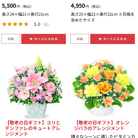
5,500
4,950
円（税込）
円（税込）
高さ24×幅21×奥行21cm
高さ25×幅22×奥行22cm ※花瓶を
含めたサイズ
5.0
（1）
詳細
詳細
カートに入れる
カートに入れる
【敬老の日ギフト】ユリと
【敬老の日ギフト】オレン
デンファレのキュートアレ
ジバラのアレンジメント
ンジメント
様々なシーンに適したビタミンカ