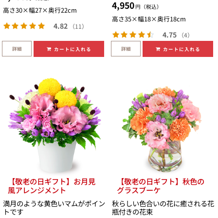
4,950
円（税込）
高さ30×幅27×奥行22cm
高さ35×幅18×奥行18cm
4.82
（11）
4.75
（4）
詳細
詳細
カートに入れる
カートに入れる
【敬老の日ギフト】お月見
【敬老の日ギフト】秋色の
風アレンジメント
グラスブーケ
満月のような黄色いマムがポイン
秋らしい色合いの花に癒される花
トです
瓶付きの花束