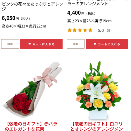
ラーのアレンジメント
ピンクの花々をたっぷりとアレン
ジ
4,400
円（税込）
6,050
円（税込）
高さ23×幅26×奥行19cm
高さ40×幅33×奥行22cm
5.0
（5）
詳細
詳細
カートに入れる
カートに入れる
【敬老の日ギフト】赤バラ
【敬老の日ギフト】白ユリ
のエレガントな花束
とオレンジのアレンジメン