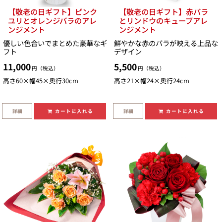
【敬老の日ギフト】ピンク
【敬老の日ギフト】赤バラ
ユリとオレンジバラのアレ
とリンドウのキューブアレ
ンジメント
ンジメント
優しい色合いでまとめた豪華なギ
鮮やかな赤のバラが映える上品な
フト
デザイン
11,000
5,500
円（税込）
円（税込）
高さ60×幅45×奥行30cm
高さ21×幅24×奥行24cm
詳細
詳細
カートに入れる
カートに入れる