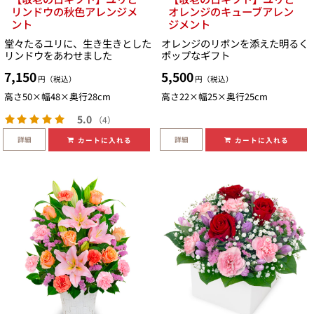
リンドウの秋色アレンジメ
オレンジのキューブアレン
ント
ジメント
堂々たるユリに、生き生きとした
オレンジのリボンを添えた明るく
リンドウをあわせました
ポップなギフト
7,150
5,500
円（税込）
円（税込）
高さ50×幅48×奥行28cm
高さ22×幅25×奥行25cm
5.0
（4）
詳細
詳細
カートに入れる
カートに入れる