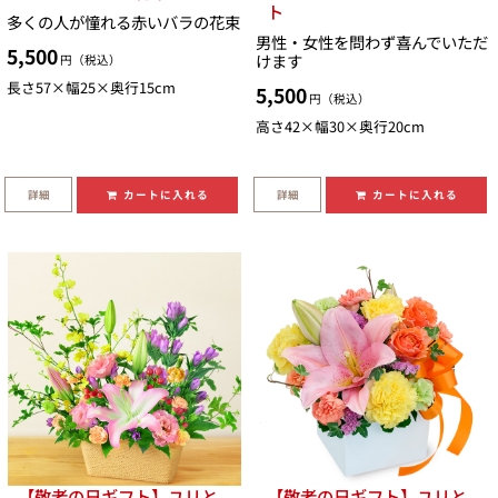
ト
多くの人が憧れる赤いバラの花束
男性・女性を問わず喜んでいただ
5,500
けます
円（税込）
長さ57×幅25×奥行15cm
5,500
円（税込）
高さ42×幅30×奥行20cm
詳細
詳細
カートに入れる
カートに入れる
【敬老の日ギフト】ユリと
【敬老の日ギフト】ユリと