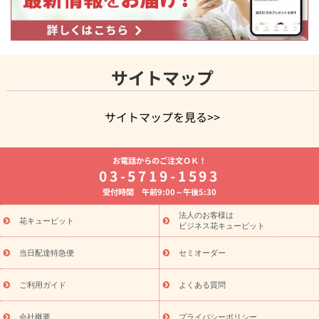
サイトマップ
サイトマップを見る>>
よく贈られる花
お祝いの花特集
誕生日フラワーギフト特集
お電話からのご注文ＯＫ！
8月の誕生花(トルコキキョウ)
開店・開業祝い
退職祝い
結
03-5719-1593
婚記念日
お供え・お悔やみ
お供え・お悔やみの花
四十九日
受付時間 午前9:00～午後5:30
法要以降に贈る花
通夜・葬儀に贈る花
胡蝶蘭・花鉢
プリザ
ーブドフラワー
季節のイベント
ひまわり ギフト・プレゼント
法人のお客様は
季節のイベント
花キューピット
特集
お盆 花（新盆・初盆）
お盆 花（新
ビジネス花キューピット
盆・初盆）
お盆 花（新盆・初盆）
お盆・お供え 花とセットギ
フト
お盆・お供え プリザーブドフラワー
ひまわり ギフト・プ
当日配達特急便
セミオーダー
レゼント特集
夏の花贈り・お中元・暑中見舞い 花のギフト特集
敬老の日におくる花ギフト・プレゼント特集
敬老の日におくる
ご利用ガイド
よくある質問
花ギフト・プレゼント特集
敬老の日 花のおすすめランキング
敬
老の日 花鉢植えのギフト・プレゼント特集
敬老の日 花とセットギ
会社概要
プライバシーポリシー