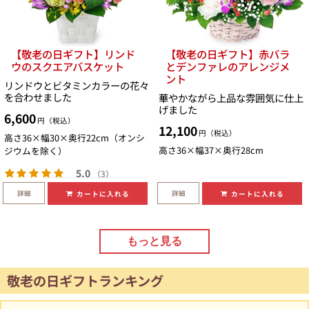
【敬老の日ギフト】リンド
【敬老の日ギフト】赤バラ
ウのスクエアバスケット
とデンファレのアレンジメ
ント
リンドウとビタミンカラーの花々
を合わせました
華やかながら上品な雰囲気に仕上
げました
6,600
円（税込）
12,100
円（税込）
高さ36×幅30×奥行22cm（オンシ
高さ36×幅37×奥行28cm
ジウムを除く）
5.0
（3）
詳細
詳細
カートに入れる
カートに入れる
もっと見る
敬老の日ギフトランキング