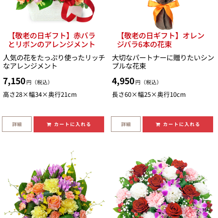
【敬老の日ギフト】赤バラ
【敬老の日ギフト】オレン
とリボンのアレンジメント
ジバラ6本の花束
人気の花をたっぷり使ったリッチ
大切なパートナーに贈りたいシン
なアレンジメント
プルな花束
7,150
4,950
円（税込）
円（税込）
高さ28×幅34×奥行21cm
長さ60×幅25×奥行10cm
詳細
詳細
カートに入れる
カートに入れる