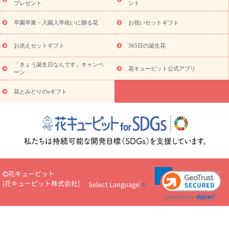
プレゼント
ント
お祝い
お供え・お悔やみ
花とセットギフト
セミオーダー
プチギフト（hanamore -ハナモア-）
花とみどりのeギフト
花
卒園卒業・入園入学祝いに贈る花
お祝いセットギフト
キューピットのeGfit
カラー
ピンク
イエローオレンジ
レッ
予算から探す
ド
お花の種類
バラ
ユリ
トルコキキョウ
お供えセットギフト
365日の誕生花
お祝い
お祝い・
3000円～
お祝い・
4000円～
お祝い・
5000円～
お祝い・
7000円～
お祝い・
10000円～
お供え・お
「きょう誕生日なんです」キャンペ
花キューピット公式アプリ
ーン
悔やみ
お供え・お悔やみ・
3000円～
お供え・お悔やみ・
5000
円～
お供え・お悔やみ・
7000円～
お供え・お悔やみ・
10000
花とみどりのeギフト
読み物
円～
注目されている記事
365日の誕生花カレンダー
開店・開業祝
いのマナー
定年退職祝いのマナー
お祝いを贈るときのマナー・
ルール
花キューピットのお祝いコラム一覧
誕生日のお花を「色
彩心理学」で選ぶ方法
結婚祝いの予算相場
出産祝いお役立ち情
報
転職祝いのマナー基礎知識
ペットのお祝いワンポイントアド
バイス
スタンド花（フラスタ）のマナー
お見舞いのマナーとル
花キューピット
ール
新築引っ越し祝いコラム
お祝い花のマナー総まとめ
職
[
花キューピット株式会社
]
Select Language
▼
場上司や先輩へ贈るお祝い花の正解は？
開店祝いの花 選び方ガイ
ド（早見表あり）
お供えを贈るときのマナー・ルール
花キューピットのお供え・
お悔やみ・仏花コラム一覧
花キューピットの仏花のルール・マナ
ーQ&A
ペットの供花の基礎知識とペットロスを癒す向き合い方