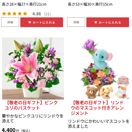
高さ28×幅27×奥行21cm
長さ53×幅30×奥行15cm
4.86
（21）
詳細
詳細
カートに入れる
カートに入れる
【敬老の日ギフト】ピンク
【敬老の日ギフト】リンド
ユリのバスケット
ウのマスコット付きアレン
ジメント
華やかなピンクユリにリンドウを
添えて
リンドウにかわいいマスコットを
添えました
4,400
円（税込）