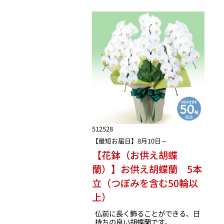
512528
【最短お届日】8月10日～
【花鉢（お供え胡蝶
蘭）】お供え胡蝶蘭 5本
立（つぼみを含む50輪以
上）
仏前に長く飾ることができる、日
持ちの良い胡蝶蘭です。