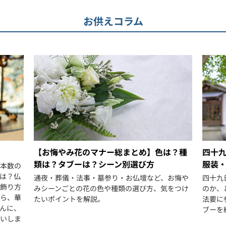
お供えコラム
【お悔やみ花のマナー総まとめ】色は？種
四十
類は？タブーは？シーン別選び方
服装
本数の
は？仏
通夜・葬儀・法事・墓参り・お仏壇など、お悔や
四十九
飾り方
みシーンごとの花の色や種類の選び方、気をつけ
のか、
ら、華
たいポイントを解説。
法要に
んに、
ブーを
いしま