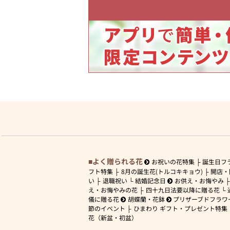
よく贈られる花
お祝いの花特集
誕生日フ
フト特集
8月の誕生花(トルコキキョウ)
開店・
い
退職祝い
結婚記念日
お供え・お悔やみ
え・お悔やみの花
四十九日法要以降に贈る花
儀に贈る花
胡蝶蘭・花鉢
プリザーブドフラワ
節のイベント
ひまわり ギフト・プレゼント特集
花（新盆・初盆）