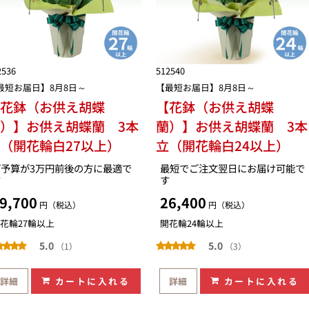
2536
512540
最短お届日】8月8日～
【最短お届日】8月8日～
【花鉢（お供え胡蝶
【花鉢（お供え胡蝶
）】お供え胡蝶蘭 3本
蘭）】お供え胡蝶蘭 3本
（開花輪白27以上）
立（開花輪白24以上）
ご予算が3万円前後の方に最適で
最短でご注文翌日にお届け可能で
す
す
9,700
26,400
円（税込）
円（税込）
花輪27輪以上
開花輪24輪以上
5.0
5.0
（1）
（3）
詳細
カートに入れる
詳細
カートに入れる