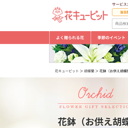
サービス
当日
よく贈られる花
季節のイベント
花キューピット
胡蝶蘭
花鉢（お供え胡蝶
花鉢（お供え胡