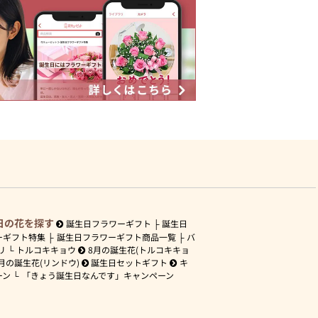
日の花を探す
誕生日フラワーギフト
誕生日
ーギフト特集
誕生日フラワーギフト商品一覧
バ
リ
トルコキキョウ
8月の誕生花(トルコキキョ
月の誕生花(リンドウ)
誕生日セットギフト
キ
ーン
「きょう誕生日なんです」キャンペーン