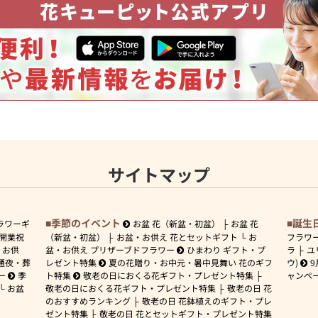
サイトマップ
季節のイベント
誕生
ラワーギ
お盆 花（新盆・初盆）
お盆 花
開業祝
（新盆・初盆）
お盆・お供え 花とセットギフト
お
フラワ
お供
盆・お供え プリザーブドフラワー
ひまわり ギフト・プ
ラ
ユ
通夜・葬
レゼント特集
夏の花贈り・お中元・暑中見舞い 花のギフ
ウ)
9
ー
季
ト特集
敬老の日におくる花ギフト・プレゼント特集
ャンペ
お盆
敬老の日におくる花ギフト・プレゼント特集
敬老の日 花
のおすすめランキング
敬老の日 花鉢植えのギフト・プレ
ゼント特集
敬老の日 花とセットギフト・プレゼント特集