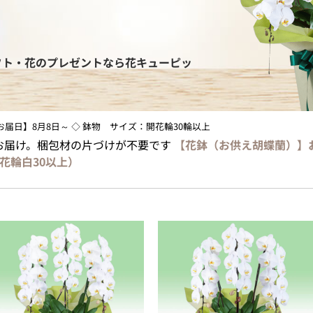
フト・花のプレゼントなら花キューピッ
最短お届日】8月8日～ ◇ 鉢物 サイズ：開花輪30輪以上
お届け。梱包材の片づけが不要です
【花鉢（お供え胡蝶蘭）】
花輪白30以上）