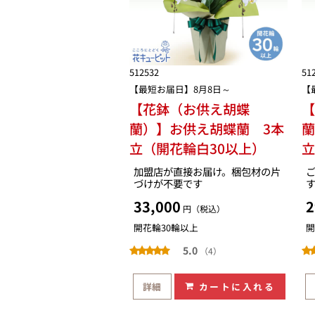
512532
51
【最短お届日】8月8日～
【
【花鉢（お供え胡蝶
蘭）】お供え胡蝶蘭 3本
蘭
立（開花輪白30以上）
立
加盟店が直接お届け。梱包材の片
づけが不要です
33,000
2
円（税込）
開花輪30輪以上
開
5.0
（4）
詳細
カートに入れる