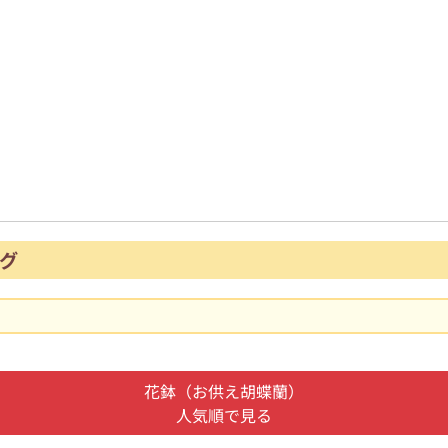
グ
花鉢（お供え胡蝶蘭）
人気順で見る