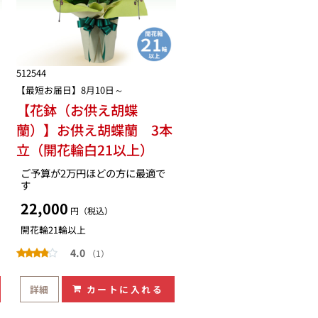
512544
【最短お届日】8月10日～
【花鉢（お供え胡蝶
蘭）】お供え胡蝶蘭 3本
立（開花輪白21以上）
ご予算が2万円ほどの方に最適で
す
22,000
円（税込）
開花輪21輪以上
4.0
（1）
詳細
カートに入れる