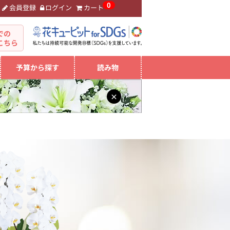
0
会員登録
ログイン
カート
。
での
こちら
予算から探す
読み物
×