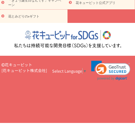
5000円～
お祝い・
7000円～
お祝い・
10000円～
お供え・お
「きょう誕生日なんです」キャンペ
花キューピット公式アプリ
ーン
悔やみ
お供え・お悔やみ・
3000円～
お供え・お悔やみ・
5000
円～
お供え・お悔やみ・
7000円～
お供え・お悔やみ・
10000
花とみどりのeギフト
読み物
円～
注目されている記事
365日の誕生花カレンダー
開店・開業祝
いのマナー
定年退職祝いのマナー
お祝いを贈るときのマナー・
ルール
花キューピットのお祝いコラム一覧
誕生日のお花を「色
彩心理学」で選ぶ方法
結婚祝いの予算相場
出産祝いお役立ち情
報
転職祝いのマナー基礎知識
ペットのお祝いワンポイントアド
バイス
スタンド花（フラスタ）のマナー
お見舞いのマナーとル
花キューピット
ール
新築引っ越し祝いコラム
お祝い花のマナー総まとめ
職
[
花キューピット株式会社
]
Select Language
▼
場上司や先輩へ贈るお祝い花の正解は？
開店祝いの花 選び方ガイ
ド（早見表あり）
お供えを贈るときのマナー・ルール
花キューピットのお供え・
お悔やみ・仏花コラム一覧
花キューピットの仏花のルール・マナ
ーQ&A
ペットの供花の基礎知識とペットロスを癒す向き合い方
一周忌のマナー
四十九日の基礎知識
お盆のルール・マナー
お彼岸のルール・マナー
キリスト教のお葬式の流れ【マナー基礎
知識】
お供え花のマナー総まとめ
仏花の選び方ガイド（早見表
あり)
花キューピット×専門家
CO2排出量削減 / SDGsを考える
プロ直伝10のテクニック
花美人5人の「花のある暮らし」
美
しい“花とお祝い”の世界
花贈りをもっと楽しみたい
男性は花を