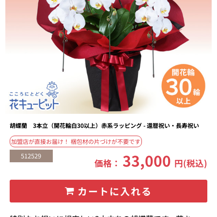
胡蝶蘭 3本立（開花輪白30以上）赤系ラッピング - 還暦祝い・長寿祝い
加盟店が直接お届け！ 梱包材の片づけが不要です
33,000
512529
価格：
円(税込)
カートに入れる