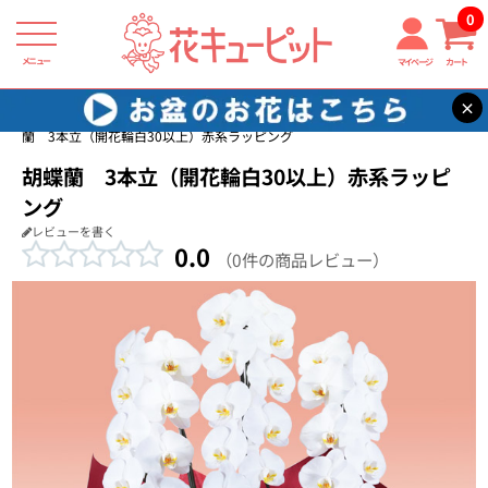
0
メニュー
マイページ
カート
×
花キューピット
還暦祝い・長寿祝い
【還暦祝い・長寿祝い】胡蝶
蘭 3本立（開花輪白30以上）赤系ラッピング
胡蝶蘭 3本立（開花輪白30以上）赤系ラッピ
ング
レビューを書く
0.0
（0件の商品レビュー）