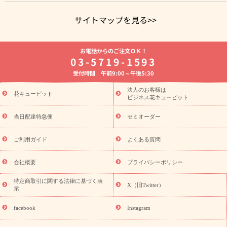
サイトマップを見る>>
よく贈られる花
お祝いの花特集
誕生日フラワーギフト特集
お電話からのご注文ＯＫ！
8月の誕生花(トルコキキョウ)
開店・開業祝い
退職祝い
結
03-5719-1593
婚記念日
お供え・お悔やみ
お供え・お悔やみの花
四十九日
受付時間 午前9:00～午後5:30
法要以降に贈る花
通夜・葬儀に贈る花
胡蝶蘭・花鉢
プリザ
ーブドフラワー
季節のイベント
ひまわり ギフト・プレゼント
法人のお客様は
季節のイベント
花キューピット
特集
お盆 花（新盆・初盆）
お盆 花（新
ビジネス花キューピット
盆・初盆）
お盆 花（新盆・初盆）
お盆・お供え 花とセットギ
フト
お盆・お供え プリザーブドフラワー
ひまわり ギフト・プ
当日配達特急便
セミオーダー
レゼント特集
夏の花贈り・お中元・暑中見舞い 花のギフト特集
敬老の日におくる花ギフト・プレゼント特集
敬老の日におくる
ご利用ガイド
よくある質問
花ギフト・プレゼント特集
敬老の日 花のおすすめランキング
敬
老の日 花鉢植えのギフト・プレゼント特集
敬老の日 花とセットギ
会社概要
プライバシーポリシー
フト・プレゼント特集
敬老の日の花 全てのギフト一覧
キャン
ペーン
映画『ウォーターガーディアンズ』コラボキャンペーン
特定商取引に関する法律に基づく表
X（旧Twitter）
示
誕生日の花を探す
「きょう誕生日なんです」キャンペーン
誕生日フラワーギフト
誕生日フラワーギフト特集
誕生日フラワ
facebook
Instagram
ーギフト商品一覧
バラ
ユリ
トルコキキョウ
8月の誕生花
(トルコキキョウ)
9月の誕生花(リンドウ)
誕生日セットギフト