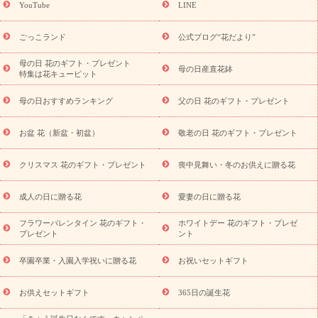
YouTube
LINE
用途か
キャンペーン
「きょう誕生日なんです」キャンペーン
ら探す
お祝いの花特集
当日配達特急便
お祝い商品一覧
お
ごっこランド
公式ブログ“花だより”
祝い
開店・開業祝い
新築・引っ越し祝い
退職祝い
結婚記
念日
結婚祝い
出産祝い
退院祝い・快気祝い
還暦祝い・長
母の日 花のギフト・プレゼント
母の日産直花鉢
特集は花キューピット
寿祝い
プチギフト
ペットのお祝いフラワー
お中元・暑中見
舞い
敬老の日
お供え・お悔やみ
当日配達特急便 お供え
お
母の日おすすめランキング
父の日 花のギフト・プレゼント
供え・お悔やみ商品一覧
お供え・お悔やみの花
四十九日法要以
降に贈る花
通夜・葬儀に贈る花
お供え お花とセットギフト
お盆 花（新盆・初盆）
敬老の日 花のギフト・プレゼント
お供え プリザーブドフラワー
ペットのお供えフラワー
お盆（新
盆・初盆）
その他
お祝い返し
お見舞い
お取り寄せギフト
ビジネス用
ご自宅用
観葉植物
ミディ胡蝶蘭
プリザーブ
クリスマス 花のギフト・プレゼント
喪中見舞い・冬のお供えに贈る花
スタイルから探す
ドフラワー
アレンジメント
花束
スタ
ンド花
お祝い
お供え・お悔やみ
胡蝶蘭
胡蝶蘭・花鉢
ミ
成人の日に贈る花
愛妻の日に贈る花
ディ胡蝶蘭・お祝い
ミディ胡蝶蘭・お供え
世界初の青色胡蝶蘭
フラワーバレンタイン 花のギフト・
ホワイトデー 花のギフト・プレゼ
観葉植物
観葉植物
産直多肉植物
プリザーブドフラワー
プレゼント
ント
お祝い
お供え・お悔やみ
花とセットギフト
セミオーダー
プチギフト（hanamore -ハナモア-）
花とみどりのeギフト
花
卒園卒業・入園入学祝いに贈る花
お祝いセットギフト
キューピットのeGfit
カラー
ピンク
イエローオレンジ
レッ
予算から探す
ド
お花の種類
バラ
ユリ
トルコキキョウ
お供えセットギフト
365日の誕生花
お祝い
お祝い・
3000円～
お祝い・
4000円～
お祝い・