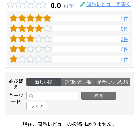
0.0
商品レビューを書く
（
0件
）
0件
0件
0件
0件
0件
並び替
新しい順
評価の高い順
参考になった順
え
キーワ
検索
ード
クリア
現在、商品レビューの投稿はありません。