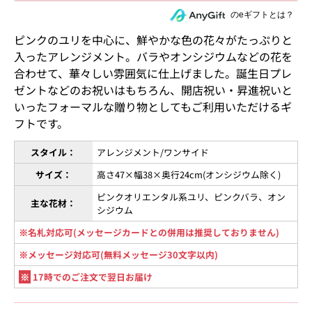
住所を知らない相手にeギフトで贈る
のeギフトとは？
ピンクのユリを中心に、鮮やかな色の花々がたっぷりと
入ったアレンジメント。バラやオンシジウムなどの花を
合わせて、華々しい雰囲気に仕上げました。誕生日プレ
ゼントなどのお祝いはもちろん、開店祝い・昇進祝いと
いったフォーマルな贈り物としてもご利用いただけるギ
フトです。
スタイル：
アレンジメント/ワンサイド
サイズ：
高さ47×幅38×奥行24cm(オンシジウム除く)
ピンクオリエンタル系ユリ、ピンクバラ、オン
主な花材：
シジウム
※名札対応可(メッセージカードとの併用は推奨しておりません)
※メッセージ対応可(無料メッセージ30文字以内)
※
17時でのご注文で翌日お届け