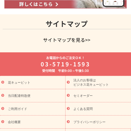
サイトマップ
サイトマップを見る>>
よく贈られる花
お祝いの花特集
誕生日フラワーギフト特集
お電話からのご注文ＯＫ！
8月の誕生花(トルコキキョウ)
開店・開業祝い
退職祝い
結
03-5719-1593
婚記念日
お供え・お悔やみ
お供え・お悔やみの花
四十九日
受付時間 午前9:00～午後5:30
法要以降に贈る花
通夜・葬儀に贈る花
胡蝶蘭・花鉢
プリザ
ーブドフラワー
季節のイベント
ひまわり ギフト・プレゼント
法人のお客様は
季節のイベント
花キューピット
特集
お盆 花（新盆・初盆）
お盆 花（新
ビジネス花キューピット
盆・初盆）
お盆 花（新盆・初盆）
お盆・お供え 花とセットギ
フト
お盆・お供え プリザーブドフラワー
ひまわり ギフト・プ
当日配達特急便
セミオーダー
レゼント特集
夏の花贈り・お中元・暑中見舞い 花のギフト特集
敬老の日におくる花ギフト・プレゼント特集
敬老の日におくる
ご利用ガイド
よくある質問
花ギフト・プレゼント特集
敬老の日 花のおすすめランキング
敬
老の日 花鉢植えのギフト・プレゼント特集
敬老の日 花とセットギ
会社概要
プライバシーポリシー
フト・プレゼント特集
敬老の日の花 全てのギフト一覧
キャン