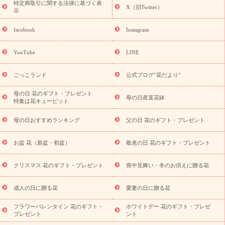
誕生日の花を
特定商取引に関する法律に基づく表
ペーン
「きょう誕生日なんです」キャンペーン
X（旧Twitter）
示
探す
誕生日フラワーギフト
誕生日フラワーギフト特集
誕生
日フラワーギフト商品一覧
バラ
ユリ
トルコキキョウ
8月の
facebook
Instagram
誕生花(トルコキキョウ)
9月の誕生花(リンドウ)
誕生日セット
ギフト
キャンペーン
「きょう誕生日なんです」キャンペーン
YouTube
LINE
用途から探す
お祝いの花特集
当日配達特急便
お祝い商品
一覧
お祝い
開店・開業祝い
新築・引っ越し祝い
退職祝い
ごっこランド
公式ブログ“花だより”
結婚記念日
結婚祝い
出産祝い
退院祝い・快気祝い
還暦
祝い・長寿祝い
プチギフト
ペットのお祝いフラワー
お中
母の日 花のギフト・プレゼント
母の日産直花鉢
特集は花キューピット
元・暑中見舞い
敬老の日
お供え・お悔やみ
当日配達特急便
お供え
お供え・お悔やみ商品一覧
お供え・お悔やみの花
四
母の日おすすめランキング
父の日 花のギフト・プレゼント
十九日法要以降に贈る花
通夜・葬儀に贈る花
お供え お花とセッ
トギフト
お供え プリザーブドフラワー
ペットのお供えフラワー
お盆 花（新盆・初盆）
敬老の日 花のギフト・プレゼント
お盆（新盆・初盆）
その他
お祝い返し
お見舞い
お取り
寄せギフト
ビジネス用
ご自宅用
観葉植物
ミディ胡蝶蘭
クリスマス 花のギフト・プレゼント
喪中見舞い・冬のお供えに贈る花
スタイルから探す
プリザーブドフラワー
アレンジメント
花束
スタンド花
お祝い
お供え・お悔やみ
胡蝶蘭
胡蝶
成人の日に贈る花
愛妻の日に贈る花
蘭・花鉢
ミディ胡蝶蘭・お祝い
ミディ胡蝶蘭・お供え
世界初
の青色胡蝶蘭
観葉植物
観葉植物
産直多肉植物
プリザーブ
フラワーバレンタイン 花のギフト・
ホワイトデー 花のギフト・プレゼ
ドフラワー
お祝い
お供え・お悔やみ
花とセットギフト
セ
プレゼント
ント
ミオーダー
プチギフト（hanamore -ハナモア-）
花とみどりの