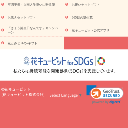
eギフト
花キューピットのeGfit
カラー
ピンク
イエローオ
卒園卒業・入園入学祝いに贈る花
お祝いセットギフト
予
レンジ
レッド
お花の種類
バラ
ユリ
トルコキキョウ
算から探す
お祝い
お祝い・
3000円～
お祝い・
4000円～
お供えセットギフト
365日の誕生花
お祝い・
5000円～
お祝い・
7000円～
お祝い・
10000円～
「きょう誕生日なんです」キャンペ
お供え・お悔やみ
お供え・お悔やみ・
3000円～
お供え・お
花キューピット公式アプリ
ーン
悔やみ・
5000円～
お供え・お悔やみ・
7000円～
お供え・お悔
読み物
やみ・
10000円～
花とみどりのeギフト
注目されている記事
365日の誕生花カレンダー
開店・開業祝
いのマナー
定年退職祝いのマナー
お祝いを贈るときのマナー・
ルール
花キューピットのお祝いコラム一覧
誕生日のお花を「色
彩心理学」で選ぶ方法
結婚祝いの予算相場
出産祝いお役立ち情
報
転職祝いのマナー基礎知識
ペットのお祝いワンポイントアド
バイス
スタンド花（フラスタ）のマナー
お見舞いのマナーとル
ール
新築引っ越し祝いコラム
お祝い花のマナー総まとめ
職
花キューピット
場上司や先輩へ贈るお祝い花の正解は？
開店祝いの花 選び方ガイ
[
花キューピット株式会社
]
Select Language
▼
ド（早見表あり）
お供えを贈るときのマナー・ルール
花キューピットのお供え・
お悔やみ・仏花コラム一覧
花キューピットの仏花のルール・マナ
ーQ&A
ペットの供花の基礎知識とペットロスを癒す向き合い方
一周忌のマナー
四十九日の基礎知識
お盆のルール・マナー
お彼岸のルール・マナー
キリスト教のお葬式の流れ【マナー基礎