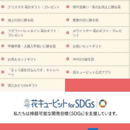
盆・初盆）
その他
お祝い返し
お見舞い
お取り寄せギフト
ビジネス用
ご自宅用
観葉植物
ミディ胡蝶蘭
プリザーブ
クリスマス 花のギフト・プレゼント
喪中見舞い・冬のお供えに贈る花
スタイルから探す
ドフラワー
アレンジメント
花束
スタ
ンド花
お祝い
お供え・お悔やみ
胡蝶蘭
胡蝶蘭・花鉢
ミ
成人の日に贈る花
愛妻の日に贈る花
ディ胡蝶蘭・お祝い
ミディ胡蝶蘭・お供え
世界初の青色胡蝶蘭
フラワーバレンタイン 花のギフト・
ホワイトデー 花のギフト・プレゼ
観葉植物
観葉植物
産直多肉植物
プリザーブドフラワー
プレゼント
ント
お祝い
お供え・お悔やみ
花とセットギフト
セミオーダー
プチギフト（hanamore -ハナモア-）
花とみどりのeギフト
花
卒園卒業・入園入学祝いに贈る花
お祝いセットギフト
キューピットのeGfit
カラー
ピンク
イエローオレンジ
レッ
予算から探す
ド
お花の種類
バラ
ユリ
トルコキキョウ
お供えセットギフト
365日の誕生花
お祝い
お祝い・
3000円～
お祝い・
4000円～
お祝い・
5000円～
お祝い・
7000円～
お祝い・
10000円～
お供え・お
「きょう誕生日なんです」キャンペ
花キューピット公式アプリ
ーン
悔やみ
お供え・お悔やみ・
3000円～
お供え・お悔やみ・
5000
円～
お供え・お悔やみ・
7000円～
お供え・お悔やみ・
10000
花とみどりのeギフト
読み物
円～
注目されている記事
365日の誕生花カレンダー
開店・開業祝
いのマナー
定年退職祝いのマナー
お祝いを贈るときのマナー・
ルール
花キューピットのお祝いコラム一覧
誕生日のお花を「色
彩心理学」で選ぶ方法
結婚祝いの予算相場
出産祝いお役立ち情
報
転職祝いのマナー基礎知識
ペットのお祝いワンポイントアド
バイス
スタンド花（フラスタ）のマナー
お見舞いのマナーとル