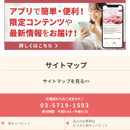
サイトマップ
サイトマップを見る>>
よく贈られる花
お祝いの花特集
誕生日フラワーギフト特集
お電話からのご注文ＯＫ！
8月の誕生花(トルコキキョウ)
開店・開業祝い
退職祝い
結
03-5719-1593
婚記念日
お供え・お悔やみ
お供え・お悔やみの花
四十九日
受付時間 午前9:00～午後5:30
法要以降に贈る花
通夜・葬儀に贈る花
胡蝶蘭・花鉢
プリザ
ーブドフラワー
季節のイベント
ひまわり ギフト・プレゼント
法人のお客様は
季節のイベント
花キューピット
特集
お盆 花（新盆・初盆）
お盆 花（新
ビジネス花キューピット