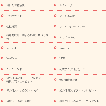
盆・初盆）
お盆 花（新盆・初盆）
お盆・お供え 花とセットギ
フト
お盆・お供え プリザーブドフラワー
ひまわり ギフト・プ
当日配達特急便
セミオーダー
レゼント特集
夏の花贈り・お中元・暑中見舞い 花のギフト特集
敬老の日におくる花ギフト・プレゼント特集
敬老の日におくる
ご利用ガイド
よくある質問
花ギフト・プレゼント特集
敬老の日 花のおすすめランキング
敬
老の日 花鉢植えのギフト・プレゼント特集
敬老の日 花とセットギ
会社概要
プライバシーポリシー
フト・プレゼント特集
敬老の日の花 全てのギフト一覧
キャン
ペーン
映画『ウォーターガーディアンズ』コラボキャンペーン
特定商取引に関する法律に基づく表
X（旧Twitter）
示
誕生日の花を探す
「きょう誕生日なんです」キャンペーン
誕生日フラワーギフト
誕生日フラワーギフト特集
誕生日フラワ
facebook
Instagram
ーギフト商品一覧
バラ
ユリ
トルコキキョウ
8月の誕生花
(トルコキキョウ)
9月の誕生花(リンドウ)
誕生日セットギフト
YouTube
LINE
用途か
キャンペーン
「きょう誕生日なんです」キャンペーン
ら探す
お祝いの花特集
当日配達特急便
お祝い商品一覧
お
ごっこランド
公式ブログ“花だより”
祝い
開店・開業祝い
新築・引っ越し祝い
退職祝い
結婚記
念日
結婚祝い
出産祝い
退院祝い・快気祝い
還暦祝い・長
母の日 花のギフト・プレゼント
母の日産直花鉢
特集は花キューピット
寿祝い
プチギフト
ペットのお祝いフラワー
お中元・暑中見
舞い
敬老の日
お供え・お悔やみ
当日配達特急便 お供え
お
母の日おすすめランキング
父の日 花のギフト・プレゼント
供え・お悔やみ商品一覧
お供え・お悔やみの花
四十九日法要以
降に贈る花
通夜・葬儀に贈る花
お供え お花とセットギフト
お盆 花（新盆・初盆）
敬老の日 花のギフト・プレゼント
お供え プリザーブドフラワー
ペットのお供えフラワー
お盆（新