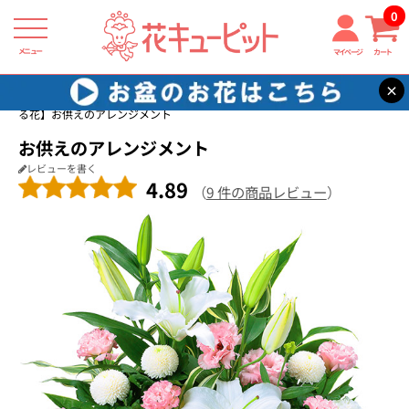
0
メニュー
マイページ
カート
×
花キューピット
四十九日法要以降に贈る花
【四十九日法要以降に贈
る花】お供えのアレンジメント
お供えのアレンジメント
レビューを書く
4.89
（
9 件の商品レビュー
）