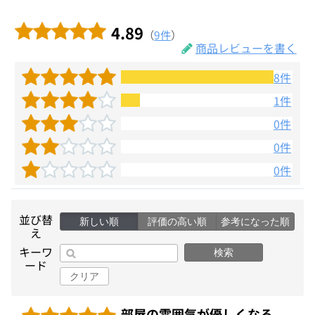
4.89
（
9件
）
商品レビューを書く
8件
1件
0件
0件
0件
並び替
新しい順
評価の高い順
参考になった順
え
キーワ
検索
ード
クリア
部屋の雰囲気が優しくなる