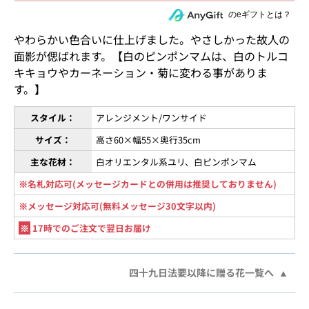
住所を知らない相手にeギフトで贈る
のeギフトとは？
やわらかい色合いに仕上げました。やさしかった故人の
面影が偲ばれます。【白のピンポンマムは、白のトルコ
キキョウやカーネーション・菊に変わる事がありま
す。】
スタイル：
アレンジメント/ワンサイド
サイズ：
高さ60×幅55×奥行35cm
主な花材：
白オリエンタル系ユリ、白ピンポンマム
※名札対応可(メッセージカードとの併用は推奨しておりません)
※メッセージ対応可(無料メッセージ30文字以内)
※
17時でのご注文で翌日お届け
四十九日法要以降に贈る花一覧へ