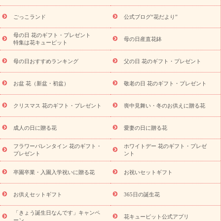
用途か
キャンペーン
「きょう誕生日なんです」キャンペーン
ら探す
お祝いの花特集
当日配達特急便
お祝い商品一覧
お
ごっこランド
公式ブログ“花だより”
祝い
開店・開業祝い
新築・引っ越し祝い
退職祝い
結婚記
念日
結婚祝い
出産祝い
退院祝い・快気祝い
還暦祝い・長
母の日 花のギフト・プレゼント
母の日産直花鉢
特集は花キューピット
寿祝い
プチギフト
ペットのお祝いフラワー
お中元・暑中見
舞い
敬老の日
お供え・お悔やみ
当日配達特急便 お供え
お
母の日おすすめランキング
父の日 花のギフト・プレゼント
供え・お悔やみ商品一覧
お供え・お悔やみの花
四十九日法要以
降に贈る花
通夜・葬儀に贈る花
お供え お花とセットギフト
お盆 花（新盆・初盆）
敬老の日 花のギフト・プレゼント
お供え プリザーブドフラワー
ペットのお供えフラワー
お盆（新
盆・初盆）
その他
お祝い返し
お見舞い
お取り寄せギフト
ビジネス用
ご自宅用
観葉植物
ミディ胡蝶蘭
プリザーブ
クリスマス 花のギフト・プレゼント
喪中見舞い・冬のお供えに贈る花
スタイルから探す
ドフラワー
アレンジメント
花束
スタ
ンド花
お祝い
お供え・お悔やみ
胡蝶蘭
胡蝶蘭・花鉢
ミ
成人の日に贈る花
愛妻の日に贈る花
ディ胡蝶蘭・お祝い
ミディ胡蝶蘭・お供え
世界初の青色胡蝶蘭
フラワーバレンタイン 花のギフト・
ホワイトデー 花のギフト・プレゼ
観葉植物
観葉植物
産直多肉植物
プリザーブドフラワー
プレゼント
ント
お祝い
お供え・お悔やみ
花とセットギフト
セミオーダー
プチギフト（hanamore -ハナモア-）
花とみどりのeギフト
花
卒園卒業・入園入学祝いに贈る花
お祝いセットギフト
キューピットのeGfit
カラー
ピンク
イエローオレンジ
レッ
予算から探す
ド
お花の種類
バラ
ユリ
トルコキキョウ
お供えセットギフト
365日の誕生花
お祝い
お祝い・
3000円～
お祝い・
4000円～
お祝い・
5000円～
お祝い・
7000円～
お祝い・
10000円～
お供え・お
「きょう誕生日なんです」キャンペ
花キューピット公式アプリ
ーン