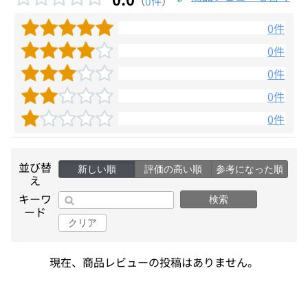
（
0件
）
0件
0件
0件
0件
0件
並び替
新しい順
評価の高い順
参考になった順
え
キーワ
検索
ード
クリア
現在、商品レビューの投稿はありません。