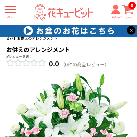
0
メニュー
マイページ
カート
×
花キューピット
四十九日法要以降に贈る花
【四十九日法要以降に贈
る花】お供えのアレンジメント
お供えのアレンジメント
レビューを書く
0.0
（0件の商品レビュー）