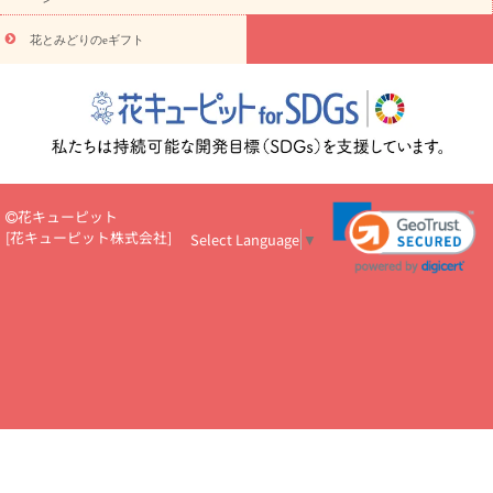
悔やみ
お供え・お悔やみ・
3000円～
お供え・お悔やみ・
5000
円～
お供え・お悔やみ・
7000円～
お供え・お悔やみ・
10000
花とみどりのeギフト
読み物
円～
注目されている記事
365日の誕生花カレンダー
開店・開業祝
いのマナー
定年退職祝いのマナー
お祝いを贈るときのマナー・
ルール
花キューピットのお祝いコラム一覧
誕生日のお花を「色
彩心理学」で選ぶ方法
結婚祝いの予算相場
出産祝いお役立ち情
報
転職祝いのマナー基礎知識
ペットのお祝いワンポイントアド
バイス
スタンド花（フラスタ）のマナー
お見舞いのマナーとル
花キューピット
ール
新築引っ越し祝いコラム
お祝い花のマナー総まとめ
職
[
花キューピット株式会社
]
Select Language
▼
場上司や先輩へ贈るお祝い花の正解は？
開店祝いの花 選び方ガイ
ド（早見表あり）
お供えを贈るときのマナー・ルール
花キューピットのお供え・
お悔やみ・仏花コラム一覧
花キューピットの仏花のルール・マナ
ーQ&A
ペットの供花の基礎知識とペットロスを癒す向き合い方
一周忌のマナー
四十九日の基礎知識
お盆のルール・マナー
お彼岸のルール・マナー
キリスト教のお葬式の流れ【マナー基礎
知識】
お供え花のマナー総まとめ
仏花の選び方ガイド（早見表
あり)
花キューピット×専門家
CO2排出量削減 / SDGsを考える
プロ直伝10のテクニック
花美人5人の「花のある暮らし」
美
しい“花とお祝い”の世界
花贈りをもっと楽しみたい
男性は花を