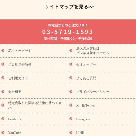
サイトマップを見る>>
よく贈られる花
お祝いの花特集
誕生日フラワーギフト特集
お電話からのご注文ＯＫ！
8月の誕生花(トルコキキョウ)
開店・開業祝い
退職祝い
結
03-5719-1593
婚記念日
お供え・お悔やみ
お供え・お悔やみの花
四十九日
受付時間 午前9:00～午後5:30
法要以降に贈る花
通夜・葬儀に贈る花
胡蝶蘭・花鉢
プリザ
ーブドフラワー
季節のイベント
ひまわり ギフト・プレゼント
法人のお客様は
季節のイベント
花キューピット
特集
お盆 花（新盆・初盆）
お盆 花（新
ビジネス花キューピット
盆・初盆）
お盆 花（新盆・初盆）
お盆・お供え 花とセットギ
フト
お盆・お供え プリザーブドフラワー
ひまわり ギフト・プ
当日配達特急便
セミオーダー
レゼント特集
夏の花贈り・お中元・暑中見舞い 花のギフト特集
敬老の日におくる花ギフト・プレゼント特集
敬老の日におくる
ご利用ガイド
よくある質問
花ギフト・プレゼント特集
敬老の日 花のおすすめランキング
敬
老の日 花鉢植えのギフト・プレゼント特集
敬老の日 花とセットギ
会社概要
プライバシーポリシー
フト・プレゼント特集
敬老の日の花 全てのギフト一覧
キャン
ペーン
映画『ウォーターガーディアンズ』コラボキャンペーン
特定商取引に関する法律に基づく表
X（旧Twitter）
示
誕生日の花を探す
「きょう誕生日なんです」キャンペーン
誕生日フラワーギフト
誕生日フラワーギフト特集
誕生日フラワ
facebook
Instagram
ーギフト商品一覧
バラ
ユリ
トルコキキョウ
8月の誕生花
(トルコキキョウ)
9月の誕生花(リンドウ)
誕生日セットギフト
YouTube
LINE