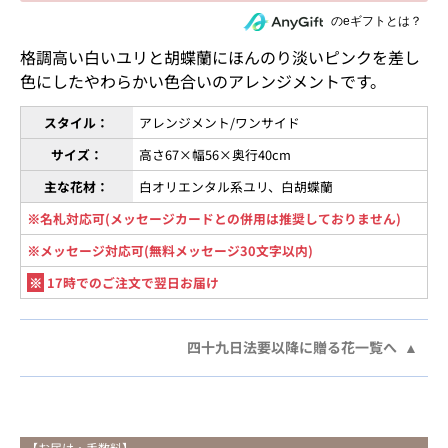
住所を知らない相手にeギフトで贈る
のeギフトとは？
格調高い白いユリと胡蝶蘭にほんのり淡いピンクを差し
色にしたやわらかい色合いのアレンジメントです。
スタイル：
アレンジメント/ワンサイド
サイズ：
高さ67×幅56×奥行40cm
主な花材：
白オリエンタル系ユリ、白胡蝶蘭
※名札対応可(メッセージカードとの併用は推奨しておりません)
※メッセージ対応可(無料メッセージ30文字以内)
※
17時でのご注文で翌日お届け
四十九日法要以降に贈る花一覧へ
【お届け・手数料】