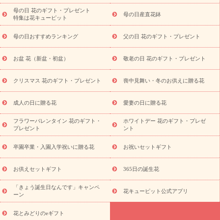
念日
結婚祝い
出産祝い
退院祝い・快気祝い
還暦祝い・長
母の日 花のギフト・プレゼント
母の日産直花鉢
特集は花キューピット
寿祝い
プチギフト
ペットのお祝いフラワー
お中元・暑中見
舞い
敬老の日
お供え・お悔やみ
当日配達特急便 お供え
お
母の日おすすめランキング
父の日 花のギフト・プレゼント
供え・お悔やみ商品一覧
お供え・お悔やみの花
四十九日法要以
降に贈る花
通夜・葬儀に贈る花
お供え お花とセットギフト
お盆 花（新盆・初盆）
敬老の日 花のギフト・プレゼント
お供え プリザーブドフラワー
ペットのお供えフラワー
お盆（新
盆・初盆）
その他
お祝い返し
お見舞い
お取り寄せギフト
ビジネス用
ご自宅用
観葉植物
ミディ胡蝶蘭
プリザーブ
クリスマス 花のギフト・プレゼント
喪中見舞い・冬のお供えに贈る花
スタイルから探す
ドフラワー
アレンジメント
花束
スタ
ンド花
お祝い
お供え・お悔やみ
胡蝶蘭
胡蝶蘭・花鉢
ミ
成人の日に贈る花
愛妻の日に贈る花
ディ胡蝶蘭・お祝い
ミディ胡蝶蘭・お供え
世界初の青色胡蝶蘭
フラワーバレンタイン 花のギフト・
ホワイトデー 花のギフト・プレゼ
観葉植物
観葉植物
産直多肉植物
プリザーブドフラワー
プレゼント
ント
お祝い
お供え・お悔やみ
花とセットギフト
セミオーダー
プチギフト（hanamore -ハナモア-）
花とみどりのeギフト
花
卒園卒業・入園入学祝いに贈る花
お祝いセットギフト
キューピットのeGfit
カラー
ピンク
イエローオレンジ
レッ
予算から探す
ド
お花の種類
バラ
ユリ
トルコキキョウ
お供えセットギフト
365日の誕生花
お祝い
お祝い・
3000円～
お祝い・
4000円～
お祝い・
5000円～
お祝い・
7000円～
お祝い・
10000円～
お供え・お
「きょう誕生日なんです」キャンペ
花キューピット公式アプリ
ーン
悔やみ
お供え・お悔やみ・
3000円～
お供え・お悔やみ・
5000
円～
お供え・お悔やみ・
7000円～
お供え・お悔やみ・
10000
花とみどりのeギフト