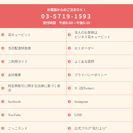
よく贈られる花
お祝いの花特集
誕生日フラワーギフト特集
お電話からのご注文ＯＫ！
8月の誕生花(トルコキキョウ)
開店・開業祝い
退職祝い
結
03-5719-1593
婚記念日
お供え・お悔やみ
お供え・お悔やみの花
四十九日
受付時間 午前9:00～午後5:30
法要以降に贈る花
通夜・葬儀に贈る花
胡蝶蘭・花鉢
プリザ
ーブドフラワー
季節のイベント
ひまわり ギフト・プレゼント
法人のお客様は
季節のイベント
花キューピット
特集
お盆 花（新盆・初盆）
お盆 花（新
ビジネス花キューピット
盆・初盆）
お盆 花（新盆・初盆）
お盆・お供え 花とセットギ
フト
お盆・お供え プリザーブドフラワー
ひまわり ギフト・プ
当日配達特急便
セミオーダー
レゼント特集
夏の花贈り・お中元・暑中見舞い 花のギフト特集
敬老の日におくる花ギフト・プレゼント特集
敬老の日におくる
ご利用ガイド
よくある質問
花ギフト・プレゼント特集
敬老の日 花のおすすめランキング
敬
老の日 花鉢植えのギフト・プレゼント特集
敬老の日 花とセットギ
会社概要
プライバシーポリシー
フト・プレゼント特集
敬老の日の花 全てのギフト一覧
キャン
ペーン
映画『ウォーターガーディアンズ』コラボキャンペーン
特定商取引に関する法律に基づく表
X（旧Twitter）
示
誕生日の花を探す
「きょう誕生日なんです」キャンペーン
誕生日フラワーギフト
誕生日フラワーギフト特集
誕生日フラワ
facebook
Instagram
ーギフト商品一覧
バラ
ユリ
トルコキキョウ
8月の誕生花
(トルコキキョウ)
9月の誕生花(リンドウ)
誕生日セットギフト
YouTube
LINE
用途か
キャンペーン
「きょう誕生日なんです」キャンペーン
ら探す
お祝いの花特集
当日配達特急便
お祝い商品一覧
お
ごっこランド
公式ブログ“花だより”
祝い
開店・開業祝い
新築・引っ越し祝い
退職祝い
結婚記