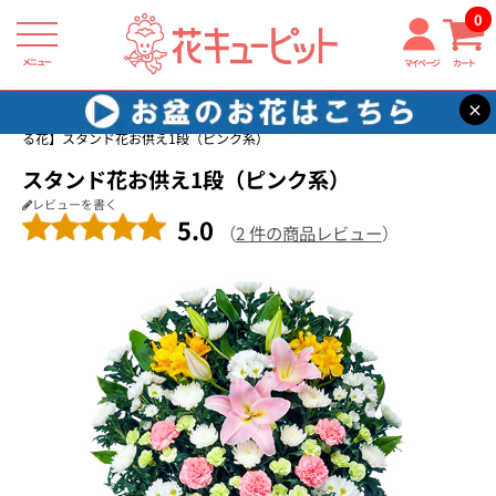
0
メニュー
マイページ
カート
×
花キューピット
四十九日法要以降に贈る花
【四十九日法要以降に贈
る花】スタンド花お供え1段（ピンク系）
スタンド花お供え1段（ピンク系）
レビューを書く
5.0
（
2 件の商品レビュー
）