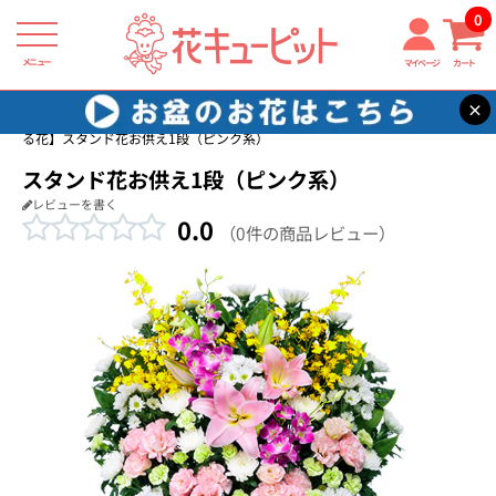
0
メニュー
マイページ
カート
×
花キューピット
四十九日法要以降に贈る花
【四十九日法要以降に贈
る花】スタンド花お供え1段（ピンク系）
スタンド花お供え1段（ピンク系）
レビューを書く
0.0
（0件の商品レビュー）