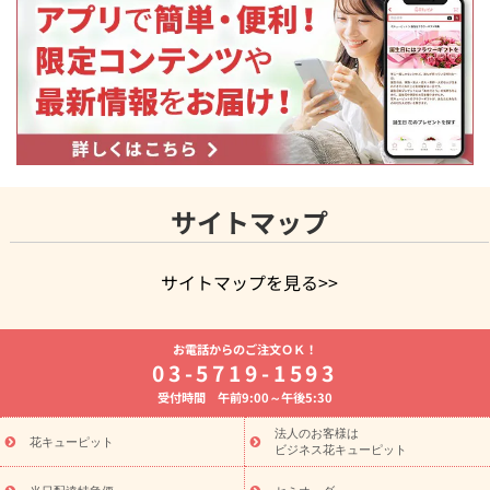
サイトマップ
サイトマップを見る>>
よく贈られる花
お祝いの花特集
誕生日フラワーギフト特集
お電話からのご注文ＯＫ！
8月の誕生花(トルコキキョウ)
開店・開業祝い
退職祝い
結
03-5719-1593
婚記念日
お供え・お悔やみ
お供え・お悔やみの花
四十九日
受付時間 午前9:00～午後5:30
法要以降に贈る花
通夜・葬儀に贈る花
胡蝶蘭・花鉢
プリザ
ーブドフラワー
季節のイベント
ひまわり ギフト・プレゼント
法人のお客様は
季節のイベント
花キューピット
特集
お盆 花（新盆・初盆）
お盆 花（新
ビジネス花キューピット
盆・初盆）
お盆 花（新盆・初盆）
お盆・お供え 花とセットギ