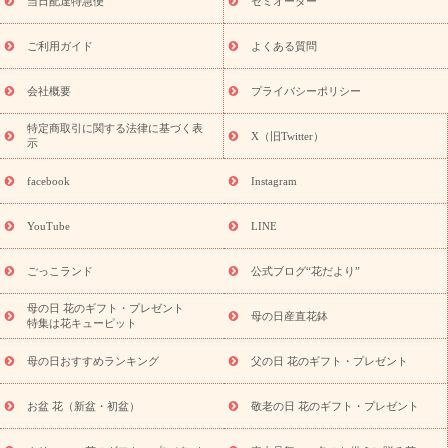
フト
お盆・お供え プリザーブドフラワー
ひまわり ギフト・プ
当日配達特急便
セミオーダー
レゼント特集
夏の花贈り・お中元・暑中見舞い 花のギフト特集
敬老の日におくる花ギフト・プレゼント特集
敬老の日におくる
ご利用ガイド
よくある質問
花ギフト・プレゼント特集
敬老の日 花のおすすめランキング
敬
老の日 花鉢植えのギフト・プレゼント特集
敬老の日 花とセットギ
会社概要
プライバシーポリシー
フト・プレゼント特集
敬老の日の花 全てのギフト一覧
キャン
誕生日の花を
特定商取引に関する法律に基づく表
ペーン
「きょう誕生日なんです」キャンペーン
X（旧Twitter）
示
探す
誕生日フラワーギフト
誕生日フラワーギフト特集
誕生
日フラワーギフト商品一覧
バラ
ユリ
トルコキキョウ
8月の
facebook
Instagram
誕生花(トルコキキョウ)
9月の誕生花(リンドウ)
誕生日セット
ギフト
キャンペーン
「きょう誕生日なんです」キャンペーン
YouTube
LINE
用途から探す
お祝いの花特集
当日配達特急便
お祝い商品
一覧
お祝い
開店・開業祝い
新築・引っ越し祝い
退職祝い
ごっこランド
公式ブログ“花だより”
結婚記念日
結婚祝い
出産祝い
退院祝い・快気祝い
還暦
祝い・長寿祝い
プチギフト
ペットのお祝いフラワー
お中
母の日 花のギフト・プレゼント
母の日産直花鉢
特集は花キューピット
元・暑中見舞い
敬老の日
お供え・お悔やみ
当日配達特急便
お供え
お供え・お悔やみ商品一覧
お供え・お悔やみの花
四
母の日おすすめランキング
父の日 花のギフト・プレゼント
十九日法要以降に贈る花
通夜・葬儀に贈る花
お供え お花とセッ
トギフト
お供え プリザーブドフラワー
ペットのお供えフラワー
お盆 花（新盆・初盆）
敬老の日 花のギフト・プレゼント
お盆（新盆・初盆）
その他
お祝い返し
お見舞い
お取り
寄せギフト
ビジネス用
ご自宅用
観葉植物
ミディ胡蝶蘭