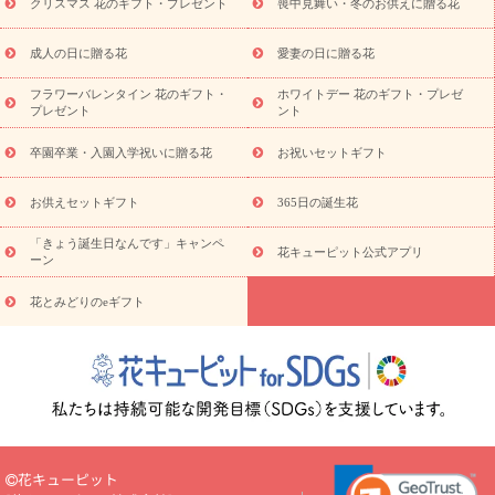
クリスマス 花のギフト・プレゼント
喪中見舞い・冬のお供えに贈る花
スタイルから探す
プリザーブドフラワー
アレンジメント
花束
スタンド花
お祝い
お供え・お悔やみ
胡蝶蘭
胡蝶
成人の日に贈る花
愛妻の日に贈る花
蘭・花鉢
ミディ胡蝶蘭・お祝い
ミディ胡蝶蘭・お供え
世界初
の青色胡蝶蘭
観葉植物
観葉植物
産直多肉植物
プリザーブ
フラワーバレンタイン 花のギフト・
ホワイトデー 花のギフト・プレゼ
ドフラワー
お祝い
お供え・お悔やみ
花とセットギフト
セ
プレゼント
ント
ミオーダー
プチギフト（hanamore -ハナモア-）
花とみどりの
eギフト
花キューピットのeGfit
カラー
ピンク
イエローオ
卒園卒業・入園入学祝いに贈る花
お祝いセットギフト
予
レンジ
レッド
お花の種類
バラ
ユリ
トルコキキョウ
算から探す
お祝い
お祝い・
3000円～
お祝い・
4000円～
お供えセットギフト
365日の誕生花
お祝い・
5000円～
お祝い・
7000円～
お祝い・
10000円～
「きょう誕生日なんです」キャンペ
お供え・お悔やみ
お供え・お悔やみ・
3000円～
お供え・お
花キューピット公式アプリ
ーン
悔やみ・
5000円～
お供え・お悔やみ・
7000円～
お供え・お悔
読み物
やみ・
10000円～
花とみどりのeギフト
注目されている記事
365日の誕生花カレンダー
開店・開業祝
いのマナー
定年退職祝いのマナー
お祝いを贈るときのマナー・
ルール
花キューピットのお祝いコラム一覧
誕生日のお花を「色
彩心理学」で選ぶ方法
結婚祝いの予算相場
出産祝いお役立ち情
報
転職祝いのマナー基礎知識
ペットのお祝いワンポイントアド
バイス
スタンド花（フラスタ）のマナー
お見舞いのマナーとル
ール
新築引っ越し祝いコラム
お祝い花のマナー総まとめ
職
花キューピット
場上司や先輩へ贈るお祝い花の正解は？
開店祝いの花 選び方ガイ