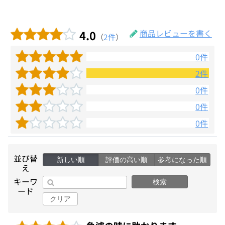
4.0
商品レビューを書く
（
2件
）
0件
2件
0件
0件
0件
並び替
新しい順
評価の高い順
参考になった順
え
キーワ
検索
ード
クリア