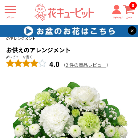
0
メニュー
マイページ
カート
×
花キューピット
通夜・葬儀に贈る花
【通夜・葬儀に贈る花】お供え
のアレンジメント
お供えのアレンジメント
レビューを書く
4.0
（
2 件の商品レビュー
）