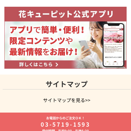
サイトマップ
サイトマップを見る>>
よく贈られる花
お祝いの花特集
誕生日フラワーギフト特集
お電話からのご注文ＯＫ！
8月の誕生花(トルコキキョウ)
開店・開業祝い
退職祝い
結
03-5719-1593
婚記念日
お供え・お悔やみ
お供え・お悔やみの花
四十九日
受付時間 午前9:00～午後5:30