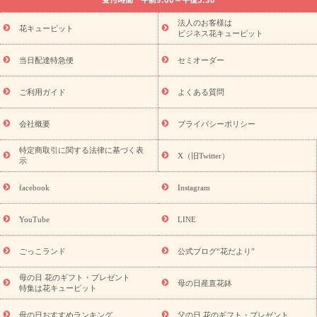
法要以降に贈る花
通夜・葬儀に贈る花
胡蝶蘭・花鉢
プリザ
ーブドフラワー
季節のイベント
ひまわり ギフト・プレゼント
法人のお客様は
季節のイベント
花キューピット
特集
お盆 花（新盆・初盆）
お盆 花（新
ビジネス花キューピット
盆・初盆）
お盆 花（新盆・初盆）
お盆・お供え 花とセットギ
フト
お盆・お供え プリザーブドフラワー
ひまわり ギフト・プ
当日配達特急便
セミオーダー
レゼント特集
夏の花贈り・お中元・暑中見舞い 花のギフト特集
敬老の日におくる花ギフト・プレゼント特集
敬老の日におくる
ご利用ガイド
よくある質問
花ギフト・プレゼント特集
敬老の日 花のおすすめランキング
敬
老の日 花鉢植えのギフト・プレゼント特集
敬老の日 花とセットギ
会社概要
プライバシーポリシー
フト・プレゼント特集
敬老の日の花 全てのギフト一覧
キャン
ペーン
映画『ウォーターガーディアンズ』コラボキャンペーン
特定商取引に関する法律に基づく表
X（旧Twitter）
示
誕生日の花を探す
「きょう誕生日なんです」キャンペーン
誕生日フラワーギフト
誕生日フラワーギフト特集
誕生日フラワ
facebook
Instagram
ーギフト商品一覧
バラ
ユリ
トルコキキョウ
8月の誕生花
(トルコキキョウ)
9月の誕生花(リンドウ)
誕生日セットギフト
YouTube
LINE
用途か
キャンペーン
「きょう誕生日なんです」キャンペーン
ら探す
お祝いの花特集
当日配達特急便
お祝い商品一覧
お
ごっこランド
公式ブログ“花だより”
祝い
開店・開業祝い
新築・引っ越し祝い
退職祝い
結婚記
念日
結婚祝い
出産祝い
退院祝い・快気祝い
還暦祝い・長
母の日 花のギフト・プレゼント
母の日産直花鉢
特集は花キューピット
寿祝い
プチギフト
ペットのお祝いフラワー
お中元・暑中見
舞い
敬老の日
お供え・お悔やみ
お供え・お悔やみ商品一覧
母の日おすすめランキング
父の日 花のギフト・プレゼント