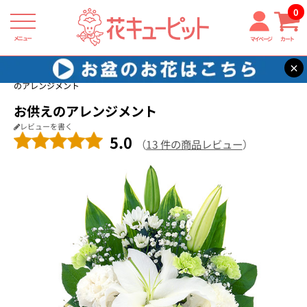
0
メニュー
マイページ
カート
×
花キューピット
通夜・葬儀に贈る花
【通夜・葬儀に贈る花】お供え
のアレンジメント
お供えのアレンジメント
レビューを書く
5.0
（
13 件の商品レビュー
）