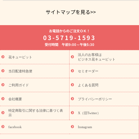
サイトマップを見る>>
よく贈られる花
お祝いの花特集
誕生日フラワーギフト特集
お電話からのご注文ＯＫ！
8月の誕生花(トルコキキョウ)
開店・開業祝い
退職祝い
結
03-5719-1593
婚記念日
お供え・お悔やみ
お供え・お悔やみの花
四十九日
受付時間 午前9:00～午後5:30
法要以降に贈る花
通夜・葬儀に贈る花
胡蝶蘭・花鉢
プリザ
ーブドフラワー
季節のイベント
ひまわり ギフト・プレゼント
法人のお客様は
季節のイベント
花キューピット
特集
お盆 花（新盆・初盆）
お盆 花（新
ビジネス花キューピット
盆・初盆）
お盆 花（新盆・初盆）
お盆・お供え 花とセットギ
フト
お盆・お供え プリザーブドフラワー
ひまわり ギフト・プ
当日配達特急便
セミオーダー
レゼント特集
夏の花贈り・お中元・暑中見舞い 花のギフト特集
敬老の日におくる花ギフト・プレゼント特集
敬老の日におくる
ご利用ガイド
よくある質問
花ギフト・プレゼント特集
敬老の日 花のおすすめランキング
敬
老の日 花鉢植えのギフト・プレゼント特集
敬老の日 花とセットギ
会社概要
プライバシーポリシー
フト・プレゼント特集
敬老の日の花 全てのギフト一覧
キャン
誕生日の花を
特定商取引に関する法律に基づく表
ペーン
「きょう誕生日なんです」キャンペーン
X（旧Twitter）
示
探す
誕生日フラワーギフト
誕生日フラワーギフト特集
誕生
日フラワーギフト商品一覧
バラ
ユリ
トルコキキョウ
8月の
facebook
Instagram
誕生花(トルコキキョウ)
9月の誕生花(リンドウ)
誕生日セット