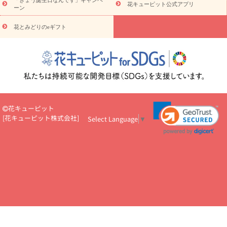
お供え・お悔やみ
お供え・お悔やみ・
3000円～
お供え・お
花キューピット公式アプリ
ーン
悔やみ・
5000円～
お供え・お悔やみ・
7000円～
お供え・お悔
読み物
やみ・
10000円～
花とみどりのeギフト
注目されている記事
365日の誕生花カレンダー
開店・開業祝
いのマナー
定年退職祝いのマナー
お祝いを贈るときのマナー・
ルール
花キューピットのお祝いコラム一覧
誕生日のお花を「色
彩心理学」で選ぶ方法
結婚祝いの予算相場
出産祝いお役立ち情
報
転職祝いのマナー基礎知識
ペットのお祝いワンポイントアド
バイス
スタンド花（フラスタ）のマナー
お見舞いのマナーとル
ール
新築引っ越し祝いコラム
お祝い花のマナー総まとめ
職
花キューピット
場上司や先輩へ贈るお祝い花の正解は？
開店祝いの花 選び方ガイ
[
花キューピット株式会社
]
Select Language
▼
ド（早見表あり）
お供えを贈るときのマナー・ルール
花キューピットのお供え・
お悔やみ・仏花コラム一覧
花キューピットの仏花のルール・マナ
ーQ&A
ペットの供花の基礎知識とペットロスを癒す向き合い方
一周忌のマナー
四十九日の基礎知識
お盆のルール・マナー
お彼岸のルール・マナー
キリスト教のお葬式の流れ【マナー基礎
知識】
お供え花のマナー総まとめ
仏花の選び方ガイド（早見表
あり)
花キューピット×専門家
CO2排出量削減 / SDGsを考える
プロ直伝10のテクニック
花美人5人の「花のある暮らし」
美
しい“花とお祝い”の世界
花贈りをもっと楽しみたい
男性は花を