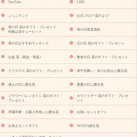
ギフト
キャンペーン
「きょう誕生日なんです」キャンペーン
YouTube
LINE
用途から探す
お祝いの花特集
当日配達特急便
お祝い商品
一覧
お祝い
開店・開業祝い
新築・引っ越し祝い
退職祝い
ごっこランド
公式ブログ“花だより”
結婚記念日
結婚祝い
出産祝い
退院祝い・快気祝い
還暦
祝い・長寿祝い
プチギフト
ペットのお祝いフラワー
お中
母の日 花のギフト・プレゼント
母の日産直花鉢
特集は花キューピット
元・暑中見舞い
敬老の日
お供え・お悔やみ
当日配達特急便
お供え
お供え・お悔やみ商品一覧
お供え・お悔やみの花
四
母の日おすすめランキング
父の日 花のギフト・プレゼント
十九日法要以降に贈る花
通夜・葬儀に贈る花
お供え お花とセッ
トギフト
お供え プリザーブドフラワー
ペットのお供えフラワー
お盆 花（新盆・初盆）
敬老の日 花のギフト・プレゼント
お盆（新盆・初盆）
その他
お祝い返し
お見舞い
お取り
寄せギフト
ビジネス用
ご自宅用
観葉植物
ミディ胡蝶蘭
クリスマス 花のギフト・プレゼント
喪中見舞い・冬のお供えに贈る花
スタイルから探す
プリザーブドフラワー
アレンジメント
花束
スタンド花
お祝い
お供え・お悔やみ
胡蝶蘭
胡蝶
成人の日に贈る花
愛妻の日に贈る花
蘭・花鉢
ミディ胡蝶蘭・お祝い
ミディ胡蝶蘭・お供え
世界初
の青色胡蝶蘭
観葉植物
観葉植物
産直多肉植物
プリザーブ
フラワーバレンタイン 花のギフト・
ホワイトデー 花のギフト・プレゼ
ドフラワー
お祝い
お供え・お悔やみ
花とセットギフト
セ
プレゼント
ント
ミオーダー
プチギフト（hanamore -ハナモア-）
花とみどりの
eギフト
花キューピットのeGfit
カラー
ピンク
イエローオ
卒園卒業・入園入学祝いに贈る花
お祝いセットギフト
予
レンジ
レッド
お花の種類
バラ
ユリ
トルコキキョウ
算から探す
お祝い
お祝い・
3000円～
お祝い・
4000円～
お供えセットギフト
365日の誕生花
お祝い・
5000円～
お祝い・
7000円～
お祝い・
10000円～
「きょう誕生日なんです」キャンペ