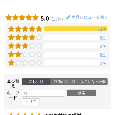
5.0
商品レビューを書く
（
13件
）
13件
0件
0件
0件
0件
並び替
新しい順
評価の高い順
参考になった順
え
キーワ
検索
ード
クリア