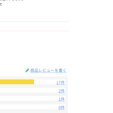
て
商品レビューを書く
17件
2件
1件
0件