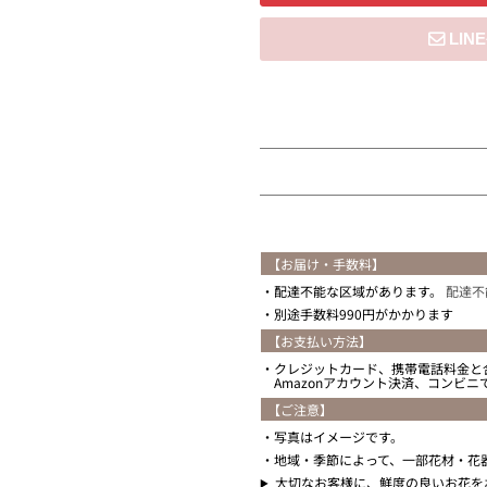
住所を知らない
【お届け・手数料】
配達不能な区域があります。
配達不
別途手数料990円がかかります
【お支払い方法】
クレジットカード、携帯電話料金と
Amazonアカウント決済、コンビ
【ご注意】
写真はイメージです。
地域・季節によって、一部花材・花
大切なお客様に、鮮度の良いお花を