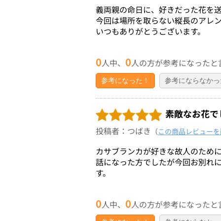
義両親の命日に、好きだった花を送
今回は場所を取らない縦長のアレ
いつもありがとうございます。
0
0
人中、
人の方が参考になったと
参考になった！
参考にならなかっ
素敵なお花で
投稿者：つばき
（
この商品レビューを
カサブランカが好きな故人のため
話になった方でしたが今回お別れ
す。
0
0
人中、
人の方が参考になったと