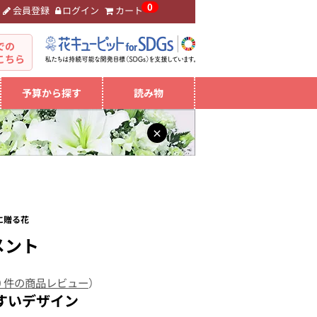
0
会員登録
ログイン
カート
。
での
こちら
予算から探す
読み物
×
に贈る花
メント
0 件の商品レビュー
）
すいデザイン