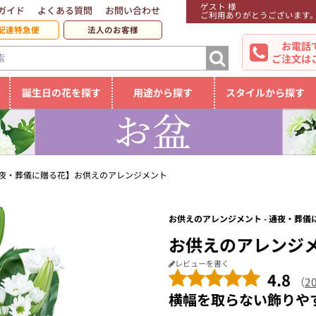
ゲスト 様
ガイド
よくある質問
お問い合わせ
ご利用ありがとうございます
配達特急便
法人のお客様
お電話
ご注文は
誕生日の花を探す
用途から探す
スタイルから探す
夜・葬儀に贈る花】お供えのアレンジメント
お供えのアレンジメント - 通夜・葬儀
お供えのアレンジ
レビューを書く
4.8
（
2
横幅を取らない飾りや