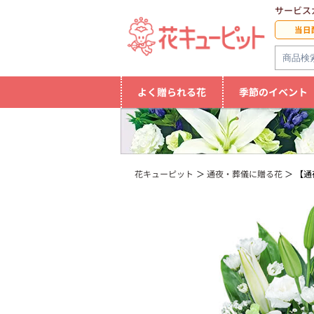
サービス
当日
よく贈られる花
季節のイベント
花キューピット
通夜・葬儀に贈る花
【通