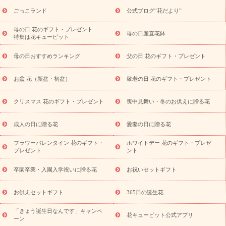
ら探す
お祝いの花特集
当日配達特急便
お祝い商品一覧
お
ごっこランド
公式ブログ“花だより”
祝い
開店・開業祝い
新築・引っ越し祝い
退職祝い
結婚記
念日
結婚祝い
出産祝い
退院祝い・快気祝い
還暦祝い・長
母の日 花のギフト・プレゼント
母の日産直花鉢
特集は花キューピット
寿祝い
プチギフト
ペットのお祝いフラワー
お中元・暑中見
舞い
敬老の日
お供え・お悔やみ
当日配達特急便 お供え
お
母の日おすすめランキング
父の日 花のギフト・プレゼント
供え・お悔やみ商品一覧
お供え・お悔やみの花
四十九日法要以
降に贈る花
通夜・葬儀に贈る花
お供え お花とセットギフト
お盆 花（新盆・初盆）
敬老の日 花のギフト・プレゼント
お供え プリザーブドフラワー
ペットのお供えフラワー
お盆（新
盆・初盆）
その他
お祝い返し
お見舞い
お取り寄せギフト
ビジネス用
ご自宅用
観葉植物
ミディ胡蝶蘭
プリザーブ
クリスマス 花のギフト・プレゼント
喪中見舞い・冬のお供えに贈る花
スタイルから探す
ドフラワー
アレンジメント
花束
スタ
ンド花
お祝い
お供え・お悔やみ
胡蝶蘭
胡蝶蘭・花鉢
ミ
成人の日に贈る花
愛妻の日に贈る花
ディ胡蝶蘭・お祝い
ミディ胡蝶蘭・お供え
世界初の青色胡蝶蘭
フラワーバレンタイン 花のギフト・
ホワイトデー 花のギフト・プレゼ
観葉植物
観葉植物
産直多肉植物
プリザーブドフラワー
プレゼント
ント
お祝い
お供え・お悔やみ
花とセットギフト
セミオーダー
プチギフト（hanamore -ハナモア-）
花とみどりのeギフト
花
卒園卒業・入園入学祝いに贈る花
お祝いセットギフト
キューピットのeGfit
カラー
ピンク
イエローオレンジ
レッ
予算から探す
ド
お花の種類
バラ
ユリ
トルコキキョウ
お供えセットギフト
365日の誕生花
お祝い
お祝い・
3000円～
お祝い・
4000円～
お祝い・
5000円～
お祝い・
7000円～
お祝い・
10000円～
お供え・お
「きょう誕生日なんです」キャンペ
花キューピット公式アプリ
ーン
悔やみ
お供え・お悔やみ・
3000円～
お供え・お悔やみ・
5000