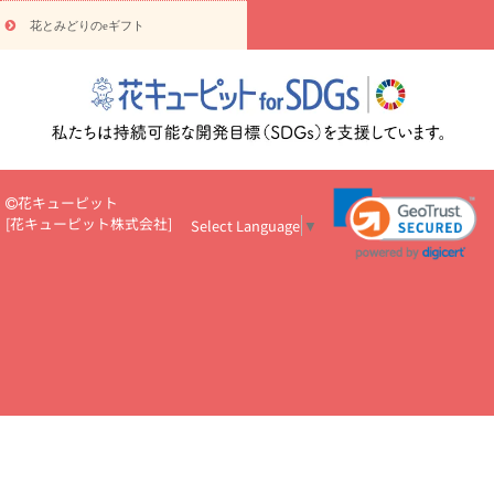
円～
お供え・お悔やみ・
7000円～
お供え・お悔やみ・
10000
花とみどりのeギフト
読み物
円～
注目されている記事
365日の誕生花カレンダー
開店・開業祝
いのマナー
定年退職祝いのマナー
お祝いを贈るときのマナー・
ルール
花キューピットのお祝いコラム一覧
誕生日のお花を「色
彩心理学」で選ぶ方法
結婚祝いの予算相場
出産祝いお役立ち情
報
転職祝いのマナー基礎知識
ペットのお祝いワンポイントアド
バイス
スタンド花（フラスタ）のマナー
お見舞いのマナーとル
花キューピット
ール
新築引っ越し祝いコラム
お祝い花のマナー総まとめ
職
[
花キューピット株式会社
]
Select Language
▼
場上司や先輩へ贈るお祝い花の正解は？
開店祝いの花 選び方ガイ
ド（早見表あり）
お供えを贈るときのマナー・ルール
花キューピットのお供え・
お悔やみ・仏花コラム一覧
花キューピットの仏花のルール・マナ
ーQ&A
ペットの供花の基礎知識とペットロスを癒す向き合い方
一周忌のマナー
四十九日の基礎知識
お盆のルール・マナー
お彼岸のルール・マナー
キリスト教のお葬式の流れ【マナー基礎
知識】
お供え花のマナー総まとめ
仏花の選び方ガイド（早見表
あり)
花キューピット×専門家
CO2排出量削減 / SDGsを考える
プロ直伝10のテクニック
花美人5人の「花のある暮らし」
美
しい“花とお祝い”の世界
花贈りをもっと楽しみたい
男性は花を
もらってうれしい？アンケート
テレワークにおすすめの観葉植