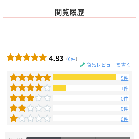
閲覧履歴
4.83
（
6件
）
商品レビューを書く
5件
1件
0件
0件
0件