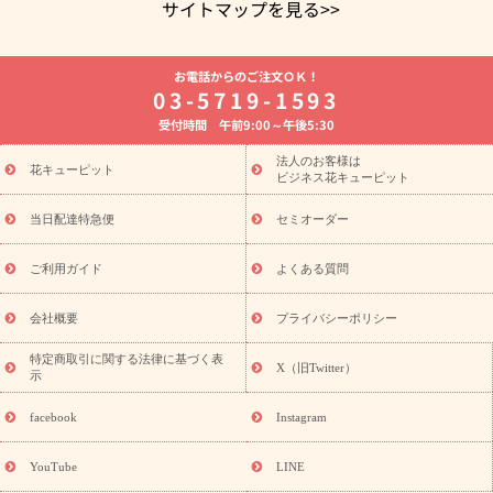
サイトマップを見る>>
よく贈られる花
お祝いの花特集
誕生日フラワーギフト特集
お電話からのご注文ＯＫ！
8月の誕生花(トルコキキョウ)
開店・開業祝い
退職祝い
結
03-5719-1593
婚記念日
お供え・お悔やみ
お供え・お悔やみの花
四十九日
受付時間 午前9:00～午後5:30
法要以降に贈る花
通夜・葬儀に贈る花
胡蝶蘭・花鉢
プリザ
ーブドフラワー
季節のイベント
ひまわり ギフト・プレゼント
法人のお客様は
季節のイベント
花キューピット
特集
お盆 花（新盆・初盆）
お盆 花（新
ビジネス花キューピット
盆・初盆）
お盆 花（新盆・初盆）
お盆・お供え 花とセットギ
フト
お盆・お供え プリザーブドフラワー
ひまわり ギフト・プ
当日配達特急便
セミオーダー
レゼント特集
夏の花贈り・お中元・暑中見舞い 花のギフト特集
敬老の日におくる花ギフト・プレゼント特集
敬老の日におくる
ご利用ガイド
よくある質問
花ギフト・プレゼント特集
敬老の日 花のおすすめランキング
敬
老の日 花鉢植えのギフト・プレゼント特集
敬老の日 花とセットギ
会社概要
プライバシーポリシー
フト・プレゼント特集
敬老の日の花 全てのギフト一覧
キャン
ペーン
映画『ウォーターガーディアンズ』コラボキャンペーン
特定商取引に関する法律に基づく表
X（旧Twitter）
示
誕生日の花を探す
「きょう誕生日なんです」キャンペーン
誕生日フラワーギフト
誕生日フラワーギフト特集
誕生日フラワ
facebook
Instagram
ーギフト商品一覧
バラ
ユリ
トルコキキョウ
8月の誕生花
(トルコキキョウ)
9月の誕生花(リンドウ)
誕生日セットギフト
YouTube
LINE
用途か
キャンペーン
「きょう誕生日なんです」キャンペーン