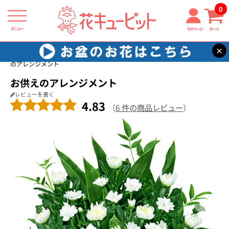
0
メニュー
マイページ
カート
×
花キューピット
通夜・葬儀に贈る花
【通夜・葬儀に贈る花】お供え
のアレンジメント
お供えのアレンジメント
レビューを書く
4.83
（
6 件の商品レビュー
）