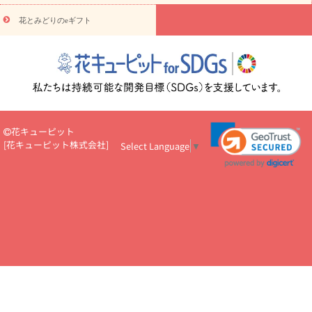
円～
お供え・お悔やみ・
7000円～
お供え・お悔やみ・
10000
花とみどりのeギフト
読み物
円～
注目されている記事
365日の誕生花カレンダー
開店・開業祝
いのマナー
定年退職祝いのマナー
お祝いを贈るときのマナー・
ルール
花キューピットのお祝いコラム一覧
誕生日のお花を「色
彩心理学」で選ぶ方法
結婚祝いの予算相場
出産祝いお役立ち情
報
転職祝いのマナー基礎知識
ペットのお祝いワンポイントアド
バイス
スタンド花（フラスタ）のマナー
お見舞いのマナーとル
花キューピット
ール
新築引っ越し祝いコラム
お祝い花のマナー総まとめ
職
[
花キューピット株式会社
]
Select Language
▼
場上司や先輩へ贈るお祝い花の正解は？
開店祝いの花 選び方ガイ
ド（早見表あり）
お供えを贈るときのマナー・ルール
花キューピットのお供え・
お悔やみ・仏花コラム一覧
花キューピットの仏花のルール・マナ
ーQ&A
ペットの供花の基礎知識とペットロスを癒す向き合い方
一周忌のマナー
四十九日の基礎知識
お盆のルール・マナー
お彼岸のルール・マナー
キリスト教のお葬式の流れ【マナー基礎
知識】
お供え花のマナー総まとめ
仏花の選び方ガイド（早見表
あり)
花キューピット×専門家
CO2排出量削減 / SDGsを考える
プロ直伝10のテクニック
花美人5人の「花のある暮らし」
美
しい“花とお祝い”の世界
花贈りをもっと楽しみたい
男性は花を
もらってうれしい？アンケート
テレワークにおすすめの観葉植