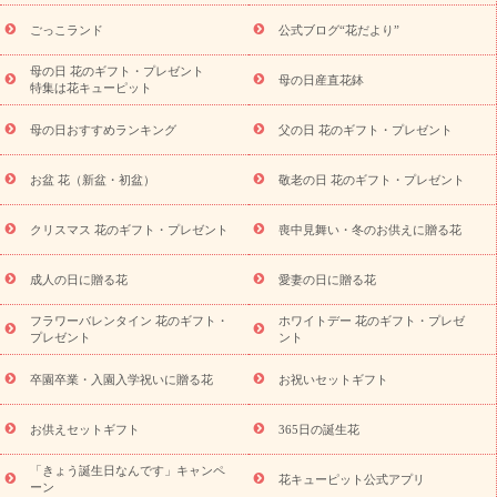
ら探す
お祝いの花特集
当日配達特急便
お祝い商品一覧
お
ごっこランド
公式ブログ“花だより”
祝い
開店・開業祝い
新築・引っ越し祝い
退職祝い
結婚記
念日
結婚祝い
出産祝い
退院祝い・快気祝い
還暦祝い・長
母の日 花のギフト・プレゼント
母の日産直花鉢
特集は花キューピット
寿祝い
プチギフト
ペットのお祝いフラワー
お中元・暑中見
舞い
敬老の日
お供え・お悔やみ
当日配達特急便 お供え
お
母の日おすすめランキング
父の日 花のギフト・プレゼント
供え・お悔やみ商品一覧
お供え・お悔やみの花
四十九日法要以
降に贈る花
通夜・葬儀に贈る花
お供え お花とセットギフト
お盆 花（新盆・初盆）
敬老の日 花のギフト・プレゼント
お供え プリザーブドフラワー
ペットのお供えフラワー
お盆（新
盆・初盆）
その他
お祝い返し
お見舞い
お取り寄せギフト
ビジネス用
ご自宅用
観葉植物
ミディ胡蝶蘭
プリザーブ
クリスマス 花のギフト・プレゼント
喪中見舞い・冬のお供えに贈る花
スタイルから探す
ドフラワー
アレンジメント
花束
スタ
ンド花
お祝い
お供え・お悔やみ
胡蝶蘭
胡蝶蘭・花鉢
ミ
成人の日に贈る花
愛妻の日に贈る花
ディ胡蝶蘭・お祝い
ミディ胡蝶蘭・お供え
世界初の青色胡蝶蘭
フラワーバレンタイン 花のギフト・
ホワイトデー 花のギフト・プレゼ
観葉植物
観葉植物
産直多肉植物
プリザーブドフラワー
プレゼント
ント
お祝い
お供え・お悔やみ
花とセットギフト
セミオーダー
プチギフト（hanamore -ハナモア-）
花とみどりのeギフト
花
卒園卒業・入園入学祝いに贈る花
お祝いセットギフト
キューピットのeGfit
カラー
ピンク
イエローオレンジ
レッ
予算から探す
ド
お花の種類
バラ
ユリ
トルコキキョウ
お供えセットギフト
365日の誕生花
お祝い
お祝い・
3000円～
お祝い・
4000円～
お祝い・
5000円～
お祝い・
7000円～
お祝い・
10000円～
お供え・お
「きょう誕生日なんです」キャンペ
花キューピット公式アプリ
ーン
悔やみ
お供え・お悔やみ・
3000円～
お供え・お悔やみ・
5000