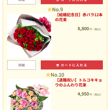
No.9
【結婚記念日】赤バラ12本
の花束
8,800
円（税込）
詳細
カートに入れる
No.10
【退職祝い】トルコキキョ
ウのふんわり花束
4,950
円（税込）