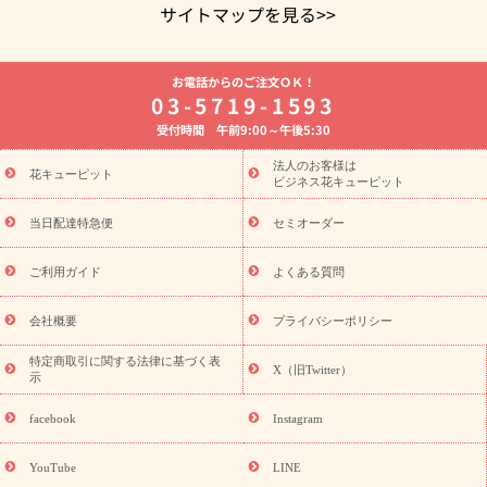
サイトマップを見る>>
よく贈られる花
お祝いの花特集
誕生日フラワーギフト特集
お電話からのご注文ＯＫ！
8月の誕生花(トルコキキョウ)
開店・開業祝い
退職祝い
結
03-5719-1593
婚記念日
お供え・お悔やみ
お供え・お悔やみの花
四十九日
受付時間 午前9:00～午後5:30
法要以降に贈る花
通夜・葬儀に贈る花
胡蝶蘭・花鉢
プリザ
ーブドフラワー
季節のイベント
ひまわり ギフト・プレゼント
法人のお客様は
季節のイベント
花キューピット
特集
お盆 花（新盆・初盆）
お盆 花（新
ビジネス花キューピット
盆・初盆）
お盆 花（新盆・初盆）
お盆・お供え 花とセットギ
フト
お盆・お供え プリザーブドフラワー
ひまわり ギフト・プ
当日配達特急便
セミオーダー
レゼント特集
夏の花贈り・お中元・暑中見舞い 花のギフト特集
敬老の日におくる花ギフト・プレゼント特集
敬老の日におくる
ご利用ガイド
よくある質問
花ギフト・プレゼント特集
敬老の日 花のおすすめランキング
敬
老の日 花鉢植えのギフト・プレゼント特集
敬老の日 花とセットギ
会社概要
プライバシーポリシー
フト・プレゼント特集
敬老の日の花 全てのギフト一覧
キャン
ペーン
映画『ウォーターガーディアンズ』コラボキャンペーン
特定商取引に関する法律に基づく表
X（旧Twitter）
示
誕生日の花を探す
「きょう誕生日なんです」キャンペーン
誕生日フラワーギフト
誕生日フラワーギフト特集
誕生日フラワ
facebook
Instagram
ーギフト商品一覧
バラ
ユリ
トルコキキョウ
8月の誕生花
(トルコキキョウ)
9月の誕生花(リンドウ)
誕生日セットギフト
YouTube
LINE
用途か
キャンペーン
「きょう誕生日なんです」キャンペーン