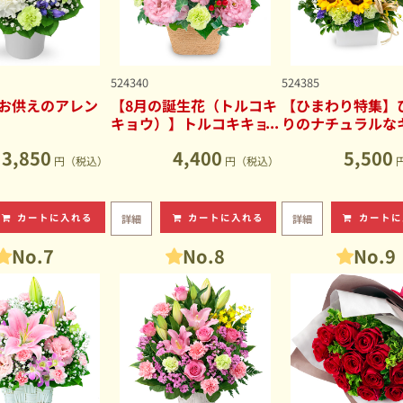
524340
524385
お供えのアレン
【8月の誕生花（トルコキ
【ひまわり特集】
キョウ）】トルコキキョ
りのナチュラルな
ウのナチュラルなアレン
ブアレンジメント
3,850
4,400
5,500
ジメント
円（税込）
円（税込）
カートに入れる
カートに入れる
カートに
詳細
詳細
No.7
No.8
No.9