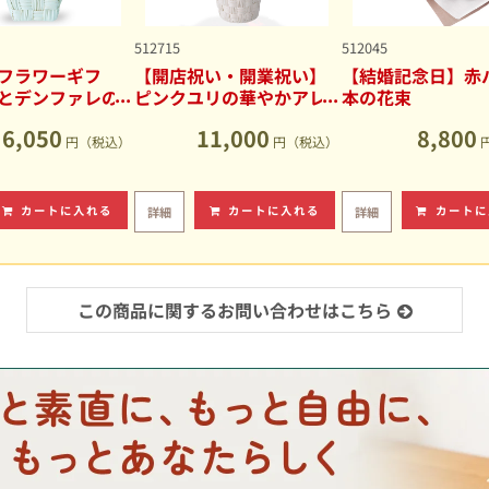
512715
512045
フラワーギフ
【開店祝い・開業祝い】
【結婚記念日】赤バ
とデンファレの
ピンクユリの華やかアレ
本の花束
アレンジメント
ンジメント
6,050
11,000
8,800
円（税込）
円（税込）
カートに入れる
カートに入れる
カートに
詳細
詳細
この商品に関するお問い合わせはこちら