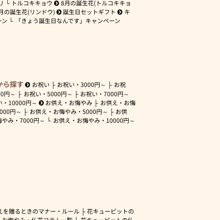
リ
トルコキキョウ
8月の誕生花(トルコキキョ
月の誕生花(リンドウ)
誕生日セットギフト
キ
ーン
「きょう誕生日なんです」キャンペーン
から探す
お祝い
お祝い・
3000円～
お祝
00円～
お祝い・
5000円～
お祝い・
7000円～
い・
10000円～
お供え・お悔やみ
お供え・お悔
3000円～
お供え・お悔やみ・
5000円～
お供
悔やみ・
7000円～
お供え・お悔やみ・
10000円～
えを贈るときのマナー・ルール
花キューピットの
・お悔やみ・仏花コラム一覧
花キューピットの仏