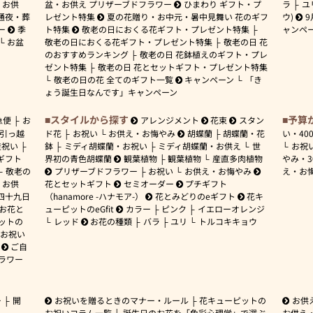
お供
盆・お供え プリザーブドフラワー
ひまわり ギフト・プ
ラ
ユ
通夜・葬
レゼント特集
夏の花贈り・お中元・暑中見舞い 花のギフ
ウ)
9
ー
季
ト特集
敬老の日におくる花ギフト・プレゼント特集
ャンペ
お盆
敬老の日におくる花ギフト・プレゼント特集
敬老の日 花
のおすすめランキング
敬老の日 花鉢植えのギフト・プレ
ゼント特集
敬老の日 花とセットギフト・プレゼント特集
敬老の日の花 全てのギフト一覧
キャンペーン
「き
ょう誕生日なんです」キャンペーン
スタイルから探す
予算
急便
お
アレンジメント
花束
スタン
引っ越
ド花
お祝い
お供え・お悔やみ
胡蝶蘭
胡蝶蘭・花
い・
40
産祝い
鉢
ミディ胡蝶蘭・お祝い
ミディ胡蝶蘭・お供え
世
お祝
ギフト
界初の青色胡蝶蘭
観葉植物
観葉植物
産直多肉植物
やみ・
敬老の
プリザーブドフラワー
お祝い
お供え・お悔やみ
え・お
お供
花とセットギフト
セミオーダー
プチギフト
四十九日
（hanamore -ハナモア-）
花とみどりのeギフト
花キ
 お花と
ューピットのeGfit
カラー
ピンク
イエローオレンジ
ットの
レッド
お花の種類
バラ
ユリ
トルコキキョウ
お祝い
ご自
ラワー
ー
開
お祝いを贈るときのマナー・ルール
花キューピットの
お供
お祝いコラム一覧
誕生日のお花を「色彩心理学」で選ぶ
お供え