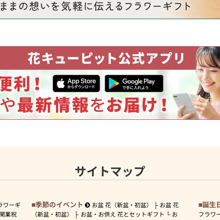
サイトマップ
季節のイベント
誕生
ラワーギ
お盆 花（新盆・初盆）
お盆 花
開業祝
（新盆・初盆）
お盆・お供え 花とセットギフト
お
フラワ