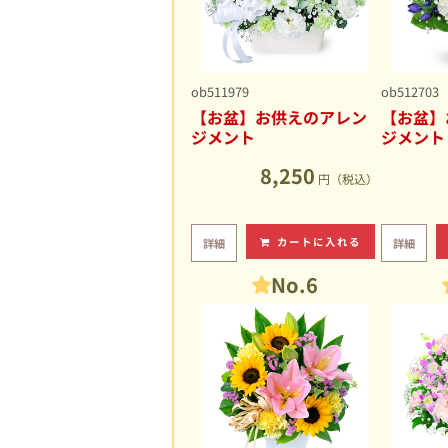
ob511979
ob512703
【お盆】お供えのアレン
【お盆】
ジメント
ジメント
8,250
円（税込）
カートに入れる
詳細
詳細
No.6