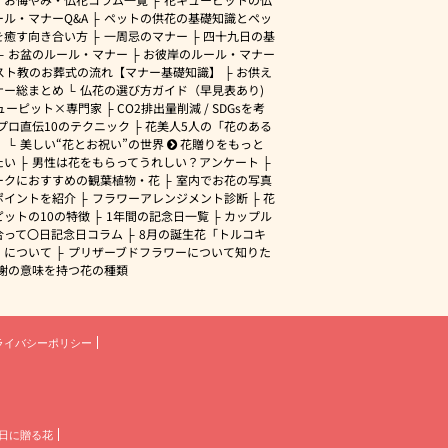
ル・マナーQ&A
ペットの供花の基礎知識とペッ
を癒す向き合い方
一周忌のマナー
四十九日の基
お盆のルール・マナー
お彼岸のルール・マナー
スト教のお葬式の流れ【マナー基礎知識】
お供え
ナー総まとめ
仏花の選び方ガイド（早見表あり)
ューピット×専門家
CO2排出量削減 / SDGsを考
プロ直伝10のテクニック
花美人5人の「花のある
」
美しい“花とお祝い”の世界
花贈りをもっと
たい
男性は花をもらってうれしい？アンケート
ークにおすすめの観葉植物・花
室内でお花の写真
ポイントを紹介
フラワーアレンジメント診断
花
ピットの10の特徴
1年間の記念日一覧
カップル
合って〇日記念日コラム
8月の誕生花「トルコキ
」について
プリザーブドフラワーについて知りた
謝の意味を持つ花の種類
ライバシーポリシー
日に贈る花