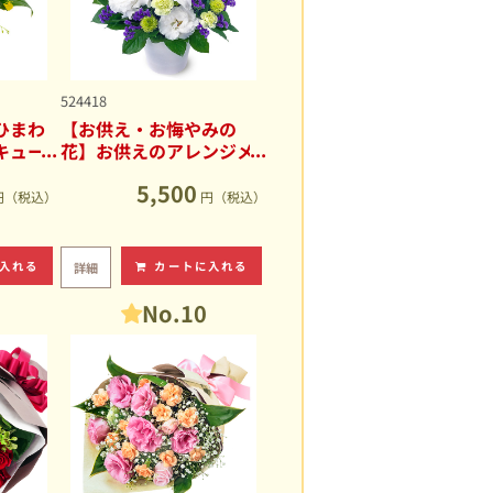
524418
ひまわ
【お供え・お悔やみの
キュー
花】お供えのアレンジメ
ント
5,500
円（税込）
円（税込）
入れる
カートに入れる
詳細
No.10