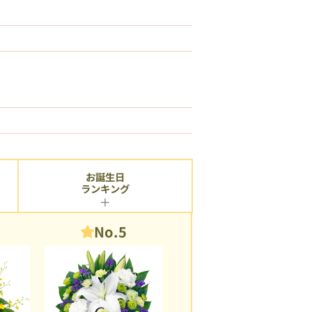
お誕生日
ランキング
No.5