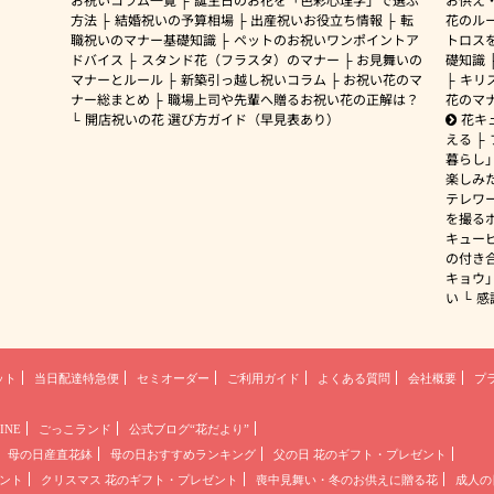
方法
結婚祝いの予算相場
出産祝いお役立ち情報
転
花のルー
職祝いのマナー基礎知識
ペットのお祝いワンポイントア
トロス
ドバイス
スタンド花（フラスタ）のマナー
お見舞いの
礎知識
マナーとルール
新築引っ越し祝いコラム
お祝い花のマ
キリ
ナー総まとめ
職場上司や先輩へ贈るお祝い花の正解は？
花のマ
開店祝いの花 選び方ガイド（早見表あり）
花キ
える
暮らし
楽しみ
テレワ
を撮る
キュー
の付き
キョウ
い
感
ット
当日配達特急便
セミオーダー
ご利用ガイド
よくある質問
会社概要
プ
INE
ごっこランド
公式ブログ“花だより”
母の日産直花鉢
母の日おすすめランキング
父の日 花のギフト・プレゼント
ント
クリスマス 花のギフト・プレゼント
喪中見舞い・冬のお供えに贈る花
成人の