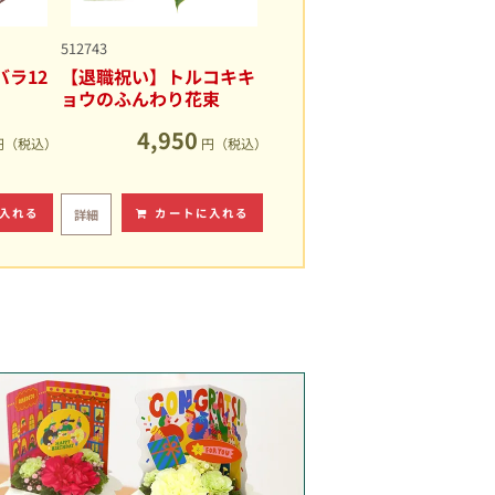
512743
ラ12
【退職祝い】トルコキキ
ョウのふんわり花束
4,950
円（税込）
円（税込）
入れる
カートに入れる
詳細