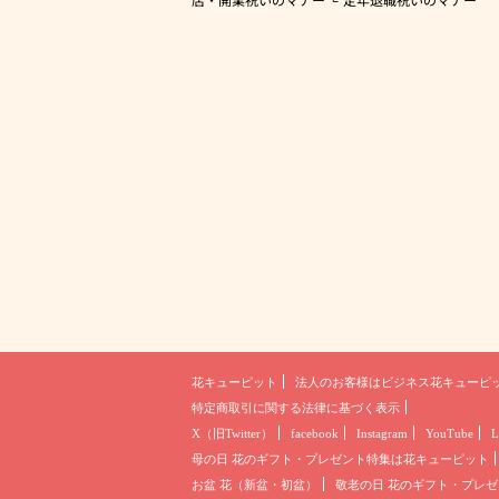
花キューピット
法人のお客様は
ビジネス花キューピ
特定商取引に関する法律に基づく表示
X（旧Twitter）
facebook
Instagram
YouTube
L
母の日 花のギフト・プレゼント
特集は花キューピット
お盆 花（新盆・初盆）
敬老の日 花のギフト・プレゼ