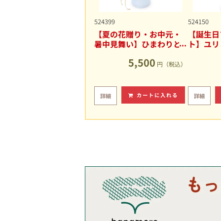
524399
524150
【夏の花贈り・お中元・
【誕生日
暑中見舞い】ひまわりと
ト】ユリ
ユリの爽やかなアレンジ
キュート
5,500
メント
円（税込）
カートに入れる
詳細
詳細