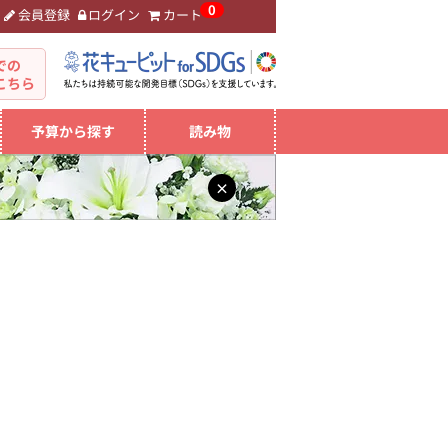
0
会員登録
ログイン
カート
。
での
こちら
予算から探す
読み物
×