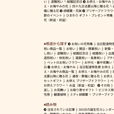
い
退職祝い
結婚記念日
お供え・お悔やみ
え・お悔やみの花
四十九日法要以降に贈る花
儀に贈る花
胡蝶蘭・花鉢
プリザーブドフラワ
節のイベント
ひまわり ギフト・プレゼント特集
花（新盆・初盆）
用途から探す
お祝いの花特集
当日配達特
祝い商品一覧
お祝い
開店・開業祝い
新築・
し祝い
退職祝い
結婚記念日
結婚祝い
出
退院祝い・快気祝い
還暦祝い・長寿祝い
プチ
ペットのお祝いフラワー
お中元・暑中見舞い
日
お供え・お悔やみ
当日配達特急便 お供え
え・お悔やみ商品一覧
お供え・お悔やみの花
法要以降に贈る花
通夜・葬儀に贈る花
お供え
セットギフト
お供え プリザーブドフラワー
ペ
お供えフラワー
お盆（新盆・初盆）
その他
返し
お見舞い
お取り寄せギフト
ビジネス用
宅用
観葉植物
ミディ胡蝶蘭
プリザーブドフ
読み物
注目されている記事
365日の誕生花カレンダ
店・開業祝いのマナー
定年退職祝いのマナー