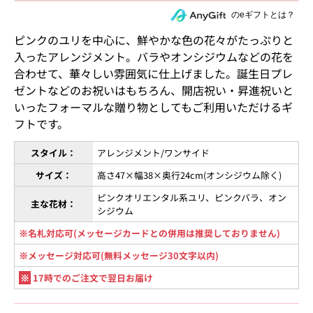
住所を知らない相手にeギフトで贈る
のeギフトとは？
ピンクのユリを中心に、鮮やかな色の花々がたっぷりと
入ったアレンジメント。バラやオンシジウムなどの花を
合わせて、華々しい雰囲気に仕上げました。誕生日プレ
ゼントなどのお祝いはもちろん、開店祝い・昇進祝いと
いったフォーマルな贈り物としてもご利用いただけるギ
フトです。
スタイル：
アレンジメント/ワンサイド
サイズ：
高さ47×幅38×奥行24cm(オンシジウム除く)
ピンクオリエンタル系ユリ、ピンクバラ、オン
主な花材：
シジウム
※名札対応可(メッセージカードとの併用は推奨しておりません)
※メッセージ対応可(無料メッセージ30文字以内)
※
17時でのご注文で翌日お届け