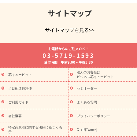
サイトマップ
サイトマップを見る>>
よく贈られる花
お祝いの花特集
誕生日フラワーギフト特集
お電話からのご注文ＯＫ！
8月の誕生花(トルコキキョウ)
開店・開業祝い
退職祝い
結
03-5719-1593
婚記念日
お供え・お悔やみ
お供え・お悔やみの花
四十九日
受付時間 午前9:00～午後5:30
法要以降に贈る花
通夜・葬儀に贈る花
胡蝶蘭・花鉢
プリザ
ーブドフラワー
季節のイベント
ひまわり ギフト・プレゼント
法人のお客様は
季節のイベント
花キューピット
特集
お盆 花（新盆・初盆）
お盆 花（新
ビジネス花キューピット
盆・初盆）
お盆 花（新盆・初盆）
お盆・お供え 花とセットギ
フト
お盆・お供え プリザーブドフラワー
ひまわり ギフト・プ
当日配達特急便
セミオーダー
レゼント特集
夏の花贈り・お中元・暑中見舞い 花のギフト特集
敬老の日におくる花ギフト・プレゼント特集
敬老の日におくる
ご利用ガイド
よくある質問
花ギフト・プレゼント特集
敬老の日 花のおすすめランキング
敬
老の日 花鉢植えのギフト・プレゼント特集
敬老の日 花とセットギ
会社概要
プライバシーポリシー
フト・プレゼント特集
敬老の日の花 全てのギフト一覧
キャン
ペーン
映画『ウォーターガーディアンズ』コラボキャンペーン
特定商取引に関する法律に基づく表
X（旧Twitter）
示
誕生日の花を探す
「きょう誕生日なんです」キャンペーン