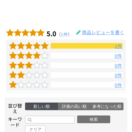
5.0
商品レビューを書く
（
1件
）
1件
0件
0件
0件
0件
並び替
新しい順
評価の高い順
参考になった順
え
キーワ
検索
ード
クリア