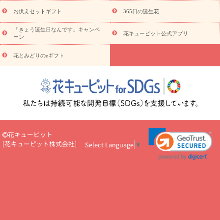
予算から探す
ド
お花の種類
バラ
ユリ
トルコキキョウ
お供えセットギフト
365日の誕生花
お祝い
お祝い・
3000円～
お祝い・
4000円～
お祝い・
5000円～
お祝い・
7000円～
お祝い・
10000円～
お供え・お
「きょう誕生日なんです」キャンペ
花キューピット公式アプリ
ーン
悔やみ
お供え・お悔やみ・
3000円～
お供え・お悔やみ・
5000
円～
お供え・お悔やみ・
7000円～
お供え・お悔やみ・
10000
花とみどりのeギフト
読み物
円～
注目されている記事
365日の誕生花カレンダー
開店・開業祝
いのマナー
定年退職祝いのマナー
お祝いを贈るときのマナー・
ルール
花キューピットのお祝いコラム一覧
誕生日のお花を「色
彩心理学」で選ぶ方法
結婚祝いの予算相場
出産祝いお役立ち情
報
転職祝いのマナー基礎知識
ペットのお祝いワンポイントアド
バイス
スタンド花（フラスタ）のマナー
お見舞いのマナーとル
花キューピット
ール
新築引っ越し祝いコラム
お祝い花のマナー総まとめ
職
[
花キューピット株式会社
]
Select Language
▼
場上司や先輩へ贈るお祝い花の正解は？
開店祝いの花 選び方ガイ
ド（早見表あり）
お供えを贈るときのマナー・ルール
花キューピットのお供え・
お悔やみ・仏花コラム一覧
花キューピットの仏花のルール・マナ
ーQ&A
ペットの供花の基礎知識とペットロスを癒す向き合い方
一周忌のマナー
四十九日の基礎知識
お盆のルール・マナー
お彼岸のルール・マナー
キリスト教のお葬式の流れ【マナー基礎
知識】
お供え花のマナー総まとめ
仏花の選び方ガイド（早見表