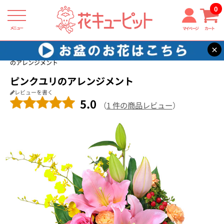
0
メニュー
マイページ
カート
×
花キューピット
新築引っ越し祝い
【新築引っ越し祝い】ピンクユリ
のアレンジメント
ピンクユリのアレンジメント
レビューを書く
5.0
（
1 件の商品レビュー
）