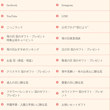
誕生日フラワーギフト
誕生日フラワーギフト特集
誕生日フラワ
facebook
Instagram
ーギフト商品一覧
バラ
ユリ
トルコキキョウ
8月の誕生花
(トルコキキョウ)
9月の誕生花(リンドウ)
誕生日セットギフト
YouTube
LINE
用途か
キャンペーン
「きょう誕生日なんです」キャンペーン
ら探す
お祝いの花特集
当日配達特急便
お祝い商品一覧
お
ごっこランド
公式ブログ“花だより”
祝い
開店・開業祝い
新築・引っ越し祝い
退職祝い
結婚記
念日
結婚祝い
出産祝い
退院祝い・快気祝い
還暦祝い・長
母の日 花のギフト・プレゼント
母の日産直花鉢
特集は花キューピット
寿祝い
プチギフト
ペットのお祝いフラワー
お中元・暑中見
舞い
敬老の日
お供え・お悔やみ
当日配達特急便 お供え
お
母の日おすすめランキング
父の日 花のギフト・プレゼント
供え・お悔やみ商品一覧
お供え・お悔やみの花
四十九日法要以
降に贈る花
通夜・葬儀に贈る花
お供え お花とセットギフト
お盆 花（新盆・初盆）
敬老の日 花のギフト・プレゼント
お供え プリザーブドフラワー
ペットのお供えフラワー
お盆（新
盆・初盆）
その他
お祝い返し
お見舞い
お取り寄せギフト
ビジネス用
ご自宅用
観葉植物
ミディ胡蝶蘭
プリザーブ
クリスマス 花のギフト・プレゼント
喪中見舞い・冬のお供えに贈る花
スタイルから探す
ドフラワー
アレンジメント
花束
スタ
ンド花
お祝い
お供え・お悔やみ
胡蝶蘭
胡蝶蘭・花鉢
ミ
成人の日に贈る花
愛妻の日に贈る花
ディ胡蝶蘭・お祝い
ミディ胡蝶蘭・お供え
世界初の青色胡蝶蘭
フラワーバレンタイン 花のギフト・
ホワイトデー 花のギフト・プレゼ
観葉植物
観葉植物
産直多肉植物
プリザーブドフラワー
プレゼント
ント
お祝い
お供え・お悔やみ
花とセットギフト
セミオーダー
プチギフト（hanamore -ハナモア-）
花とみどりのeギフト
花
卒園卒業・入園入学祝いに贈る花
お祝いセットギフト
キューピットのeGfit
カラー
ピンク
イエローオレンジ
レッ