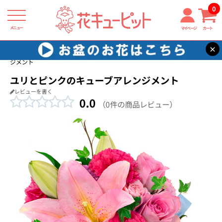
0
メニュー
マイページ
カート
×
花キューピット
出産祝い
【出産祝い】ユリとピンクのキューブアレン
ジメント
ユリとピンクのキューブアレンジメント
レビューを書く
0.0
（0件の商品レビュー）