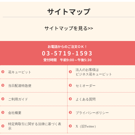
サイトマップ
サイトマップを見る>>
よく贈られる花
お祝いの花特集
誕生日フラワーギフト特集
お電話からのご注文ＯＫ！
8月の誕生花(トルコキキョウ)
開店・開業祝い
退職祝い
結
03-5719-1593
婚記念日
お供え・お悔やみ
お供え・お悔やみの花
四十九日
受付時間 午前9:00～午後5:30
法要以降に贈る花
通夜・葬儀に贈る花
胡蝶蘭・花鉢
プリザ
ーブドフラワー
季節のイベント
ひまわり ギフト・プレゼント
法人のお客様は
季節のイベント
花キューピット
特集
お盆 花（新盆・初盆）
お盆 花（新
ビジネス花キューピット
盆・初盆）
お盆 花（新盆・初盆）
お盆・お供え 花とセットギ
フト
お盆・お供え プリザーブドフラワー
ひまわり ギフト・プ
当日配達特急便
セミオーダー
レゼント特集
夏の花贈り・お中元・暑中見舞い 花のギフト特集
敬老の日におくる花ギフト・プレゼント特集
敬老の日におくる
ご利用ガイド
よくある質問
花ギフト・プレゼント特集
敬老の日 花のおすすめランキング
敬
老の日 花鉢植えのギフト・プレゼント特集
敬老の日 花とセットギ
会社概要
プライバシーポリシー
フト・プレゼント特集
敬老の日の花 全てのギフト一覧
キャン
ペーン
映画『ウォーターガーディアンズ』コラボキャンペーン
特定商取引に関する法律に基づく表
X（旧Twitter）
示
誕生日の花を探す
「きょう誕生日なんです」キャンペーン