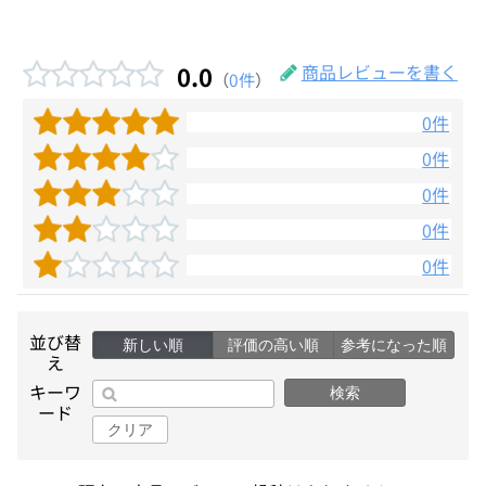
0.0
商品レビューを書く
（
0件
）
0件
0件
0件
0件
0件
並び替
新しい順
評価の高い順
参考になった順
え
キーワ
検索
ード
クリア