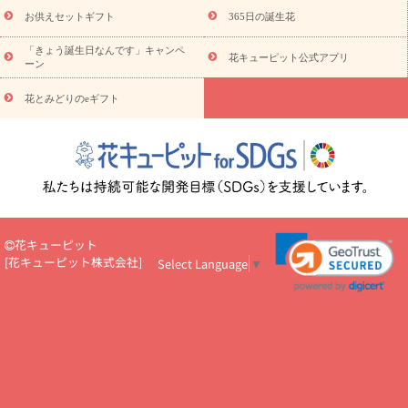
予算から探す
ド
お花の種類
バラ
ユリ
トルコキキョウ
お供えセットギフト
365日の誕生花
お祝い
お祝い・
3000円～
お祝い・
4000円～
お祝い・
5000円～
お祝い・
7000円～
お祝い・
10000円～
お供え・お
「きょう誕生日なんです」キャンペ
花キューピット公式アプリ
ーン
悔やみ
お供え・お悔やみ・
3000円～
お供え・お悔やみ・
5000
円～
お供え・お悔やみ・
7000円～
お供え・お悔やみ・
10000
花とみどりのeギフト
読み物
円～
注目されている記事
365日の誕生花カレンダー
開店・開業祝
いのマナー
定年退職祝いのマナー
お祝いを贈るときのマナー・
ルール
花キューピットのお祝いコラム一覧
誕生日のお花を「色
彩心理学」で選ぶ方法
結婚祝いの予算相場
出産祝いお役立ち情
報
転職祝いのマナー基礎知識
ペットのお祝いワンポイントアド
バイス
スタンド花（フラスタ）のマナー
お見舞いのマナーとル
花キューピット
ール
新築引っ越し祝いコラム
お祝い花のマナー総まとめ
職
[
花キューピット株式会社
]
Select Language
▼
場上司や先輩へ贈るお祝い花の正解は？
開店祝いの花 選び方ガイ
ド（早見表あり）
お供えを贈るときのマナー・ルール
花キューピットのお供え・
お悔やみ・仏花コラム一覧
花キューピットの仏花のルール・マナ
ーQ&A
ペットの供花の基礎知識とペットロスを癒す向き合い方
一周忌のマナー
四十九日の基礎知識
お盆のルール・マナー
お彼岸のルール・マナー
キリスト教のお葬式の流れ【マナー基礎
知識】
お供え花のマナー総まとめ
仏花の選び方ガイド（早見表