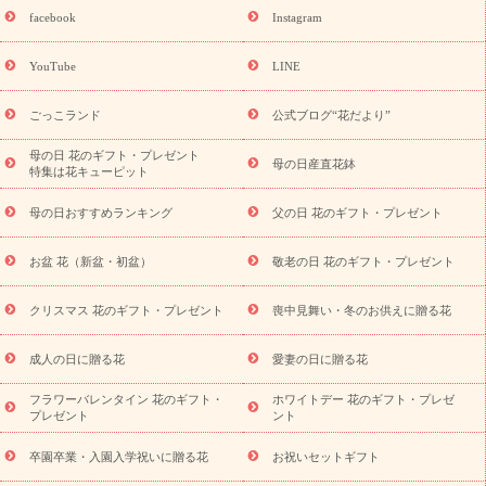
誕生日フラワーギフト
誕生日フラワーギフト特集
誕生日フラワ
facebook
Instagram
ーギフト商品一覧
バラ
ユリ
トルコキキョウ
8月の誕生花
(トルコキキョウ)
9月の誕生花(リンドウ)
誕生日セットギフト
YouTube
LINE
用途か
キャンペーン
「きょう誕生日なんです」キャンペーン
ら探す
お祝いの花特集
当日配達特急便
お祝い商品一覧
お
ごっこランド
公式ブログ“花だより”
祝い
開店・開業祝い
新築・引っ越し祝い
退職祝い
結婚記
念日
結婚祝い
出産祝い
退院祝い・快気祝い
還暦祝い・長
母の日 花のギフト・プレゼント
母の日産直花鉢
特集は花キューピット
寿祝い
プチギフト
ペットのお祝いフラワー
お中元・暑中見
舞い
敬老の日
お供え・お悔やみ
当日配達特急便 お供え
お
母の日おすすめランキング
父の日 花のギフト・プレゼント
供え・お悔やみ商品一覧
お供え・お悔やみの花
四十九日法要以
降に贈る花
通夜・葬儀に贈る花
お供え お花とセットギフト
お盆 花（新盆・初盆）
敬老の日 花のギフト・プレゼント
お供え プリザーブドフラワー
ペットのお供えフラワー
お盆（新
盆・初盆）
その他
お祝い返し
お見舞い
お取り寄せギフト
ビジネス用
ご自宅用
観葉植物
ミディ胡蝶蘭
プリザーブ
クリスマス 花のギフト・プレゼント
喪中見舞い・冬のお供えに贈る花
スタイルから探す
ドフラワー
アレンジメント
花束
スタ
ンド花
お祝い
お供え・お悔やみ
胡蝶蘭
胡蝶蘭・花鉢
ミ
成人の日に贈る花
愛妻の日に贈る花
ディ胡蝶蘭・お祝い
ミディ胡蝶蘭・お供え
世界初の青色胡蝶蘭
フラワーバレンタイン 花のギフト・
ホワイトデー 花のギフト・プレゼ
観葉植物
観葉植物
産直多肉植物
プリザーブドフラワー
プレゼント
ント
お祝い
お供え・お悔やみ
花とセットギフト
セミオーダー
プチギフト（hanamore -ハナモア-）
花とみどりのeギフト
花
卒園卒業・入園入学祝いに贈る花
お祝いセットギフト
キューピットのeGfit
カラー
ピンク
イエローオレンジ
レッ