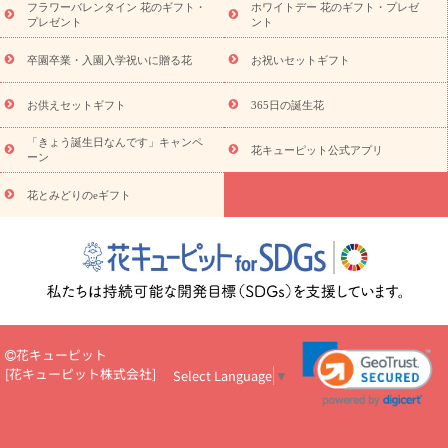
フラワーバレンタイン 花のギフト・
ホワイトデー 花のギフト・プレゼ
観葉植物
観葉植物
産直多肉植物
プリザーブドフラワー
プレゼント
ント
お祝い
お供え・お悔やみ
花とセットギフト
セミオーダー
プチギフト（hanamore -ハナモア-）
花とみどりのeギフト
花
卒園卒業・入園入学祝いに贈る花
お祝いセットギフト
キューピットのeGfit
カラー
ピンク
イエローオレンジ
レッ
予算から探す
ド
お花の種類
バラ
ユリ
トルコキキョウ
お供えセットギフト
365日の誕生花
お祝い
お祝い・
3000円～
お祝い・
4000円～
お祝い・
5000円～
お祝い・
7000円～
お祝い・
10000円～
お供え・お
「きょう誕生日なんです」キャンペ
花キューピット公式アプリ
ーン
悔やみ
お供え・お悔やみ・
3000円～
お供え・お悔やみ・
5000
円～
お供え・お悔やみ・
7000円～
お供え・お悔やみ・
10000
花とみどりのeギフト
読み物
円～
注目されている記事
365日の誕生花カレンダー
開店・開業祝
いのマナー
定年退職祝いのマナー
お祝いを贈るときのマナー・
ルール
花キューピットのお祝いコラム一覧
誕生日のお花を「色
彩心理学」で選ぶ方法
結婚祝いの予算相場
出産祝いお役立ち情
報
転職祝いのマナー基礎知識
ペットのお祝いワンポイントアド
バイス
スタンド花（フラスタ）のマナー
お見舞いのマナーとル
花キューピット
ール
新築引っ越し祝いコラム
お祝い花のマナー総まとめ
職
[
花キューピット株式会社
]
Select Language
▼
場上司や先輩へ贈るお祝い花の正解は？
開店祝いの花 選び方ガイ
ド（早見表あり）
お供えを贈るときのマナー・ルール
花キューピットのお供え・
お悔やみ・仏花コラム一覧
花キューピットの仏花のルール・マナ