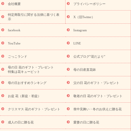
老の日 花鉢植えのギフト・プレゼント特集
敬老の日 花とセットギ
会社概要
プライバシーポリシー
フト・プレゼント特集
敬老の日の花 全てのギフト一覧
キャン
ペーン
映画『ウォーターガーディアンズ』コラボキャンペーン
特定商取引に関する法律に基づく表
X（旧Twitter）
示
誕生日の花を探す
「きょう誕生日なんです」キャンペーン
誕生日フラワーギフト
誕生日フラワーギフト特集
誕生日フラワ
facebook
Instagram
ーギフト商品一覧
バラ
ユリ
トルコキキョウ
8月の誕生花
(トルコキキョウ)
9月の誕生花(リンドウ)
誕生日セットギフト
YouTube
LINE
用途か
キャンペーン
「きょう誕生日なんです」キャンペーン
ら探す
お祝いの花特集
当日配達特急便
お祝い商品一覧
お
ごっこランド
公式ブログ“花だより”
祝い
開店・開業祝い
新築・引っ越し祝い
退職祝い
結婚記
念日
結婚祝い
出産祝い
退院祝い・快気祝い
還暦祝い・長
母の日 花のギフト・プレゼント
母の日産直花鉢
特集は花キューピット
寿祝い
プチギフト
ペットのお祝いフラワー
お中元・暑中見
舞い
敬老の日
お供え・お悔やみ
当日配達特急便 お供え
お
母の日おすすめランキング
父の日 花のギフト・プレゼント
供え・お悔やみ商品一覧
お供え・お悔やみの花
四十九日法要以
降に贈る花
通夜・葬儀に贈る花
お供え お花とセットギフト
お盆 花（新盆・初盆）
敬老の日 花のギフト・プレゼント
お供え プリザーブドフラワー
ペットのお供えフラワー
お盆（新
盆・初盆）
その他
お祝い返し
お見舞い
お取り寄せギフト
ビジネス用
ご自宅用
観葉植物
ミディ胡蝶蘭
プリザーブ
クリスマス 花のギフト・プレゼント
喪中見舞い・冬のお供えに贈る花
スタイルから探す
ドフラワー
アレンジメント
花束
スタ
ンド花
お祝い
お供え・お悔やみ
胡蝶蘭
胡蝶蘭・花鉢
ミ
成人の日に贈る花
愛妻の日に贈る花
ディ胡蝶蘭・お祝い
ミディ胡蝶蘭・お供え
世界初の青色胡蝶蘭