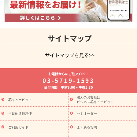
サイトマップ
サイトマップを見る>>
よく贈られる花
お祝いの花特集
誕生日フラワーギフト特集
お電話からのご注文ＯＫ！
8月の誕生花(トルコキキョウ)
開店・開業祝い
退職祝い
結
03-5719-1593
婚記念日
お供え・お悔やみ
お供え・お悔やみの花
四十九日
受付時間 午前9:00～午後5:30
法要以降に贈る花
通夜・葬儀に贈る花
胡蝶蘭・花鉢
プリザ
ーブドフラワー
季節のイベント
ひまわり ギフト・プレゼント
法人のお客様は
季節のイベント
花キューピット
特集
お盆 花（新盆・初盆）
お盆 花（新
ビジネス花キューピット
盆・初盆）
お盆 花（新盆・初盆）
お盆・お供え 花とセットギ
フト
お盆・お供え プリザーブドフラワー
ひまわり ギフト・プ
当日配達特急便
セミオーダー
レゼント特集
夏の花贈り・お中元・暑中見舞い 花のギフト特集
敬老の日におくる花ギフト・プレゼント特集
敬老の日におくる
ご利用ガイド
よくある質問
花ギフト・プレゼント特集
敬老の日 花のおすすめランキング
敬