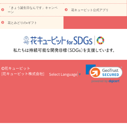
お祝い・
5000円～
お祝い・
7000円～
お祝い・
10000円～
「きょう誕生日なんです」キャンペ
お供え・お悔やみ
お供え・お悔やみ・
3000円～
お供え・お
花キューピット公式アプリ
ーン
悔やみ・
5000円～
お供え・お悔やみ・
7000円～
お供え・お悔
読み物
やみ・
10000円～
花とみどりのeギフト
注目されている記事
365日の誕生花カレンダー
開店・開業祝
いのマナー
定年退職祝いのマナー
お祝いを贈るときのマナー・
ルール
花キューピットのお祝いコラム一覧
誕生日のお花を「色
彩心理学」で選ぶ方法
結婚祝いの予算相場
出産祝いお役立ち情
報
転職祝いのマナー基礎知識
ペットのお祝いワンポイントアド
バイス
スタンド花（フラスタ）のマナー
お見舞いのマナーとル
ール
新築引っ越し祝いコラム
お祝い花のマナー総まとめ
職
花キューピット
場上司や先輩へ贈るお祝い花の正解は？
開店祝いの花 選び方ガイ
[
花キューピット株式会社
]
Select Language
▼
ド（早見表あり）
お供えを贈るときのマナー・ルール
花キューピットのお供え・
お悔やみ・仏花コラム一覧
花キューピットの仏花のルール・マナ
ーQ&A
ペットの供花の基礎知識とペットロスを癒す向き合い方
一周忌のマナー
四十九日の基礎知識
お盆のルール・マナー
お彼岸のルール・マナー
キリスト教のお葬式の流れ【マナー基礎
知識】
お供え花のマナー総まとめ
仏花の選び方ガイド（早見表
あり)
花キューピット×専門家
CO2排出量削減 / SDGsを考える
プロ直伝10のテクニック
花美人5人の「花のある暮らし」
美