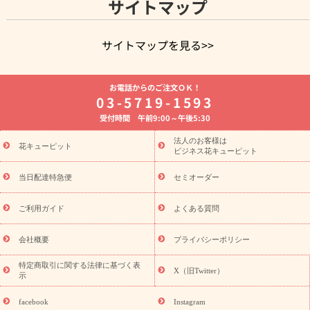
サイトマップ
サイトマップを見る>>
よく贈られる花
お祝いの花特集
誕生日フラワーギフト特集
お電話からのご注文ＯＫ！
8月の誕生花(トルコキキョウ)
開店・開業祝い
退職祝い
結
03-5719-1593
婚記念日
お供え・お悔やみ
お供え・お悔やみの花
四十九日
受付時間 午前9:00～午後5:30
法要以降に贈る花
通夜・葬儀に贈る花
胡蝶蘭・花鉢
プリザ
ーブドフラワー
季節のイベント
ひまわり ギフト・プレゼント
法人のお客様は
季節のイベント
花キューピット
特集
お盆 花（新盆・初盆）
お盆 花（新
ビジネス花キューピット
盆・初盆）
お盆 花（新盆・初盆）
お盆・お供え 花とセットギ
フト
お盆・お供え プリザーブドフラワー
ひまわり ギフト・プ
当日配達特急便
セミオーダー
レゼント特集
夏の花贈り・お中元・暑中見舞い 花のギフト特集
敬老の日におくる花ギフト・プレゼント特集
敬老の日におくる
ご利用ガイド
よくある質問
花ギフト・プレゼント特集
敬老の日 花のおすすめランキング
敬
老の日 花鉢植えのギフト・プレゼント特集
敬老の日 花とセットギ
会社概要
プライバシーポリシー
フト・プレゼント特集
敬老の日の花 全てのギフト一覧
キャン
誕生日の花を
特定商取引に関する法律に基づく表
ペーン
「きょう誕生日なんです」キャンペーン
X（旧Twitter）
示
探す
誕生日フラワーギフト
誕生日フラワーギフト特集
誕生
日フラワーギフト商品一覧
バラ
ユリ
トルコキキョウ
8月の
facebook
Instagram