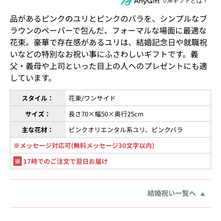
住所を知らない相手にeギフトで贈る
のeギフトとは？
品があるピンクのユリとピンクのバラを、シンプルなブ
ラウンのペーパーで包んだ、フォーマルな場面に最適な
花束。豪華で存在感があるユリは、結婚記念日や就職祝
いなどの特別なお祝い事にふさわしいギフトです。義
父・義母や上司といった目上の人へのプレゼントにも適
しています。
スタイル：
花束/ワンサイド
サイズ：
長さ70×幅50×奥行25cm
主な花材：
ピンクオリエンタル系ユリ、ピンクバラ
※メッセージ対応可(無料メッセージ30文字以内)
※
17時でのご注文で翌日お届け
結婚祝い一覧へ