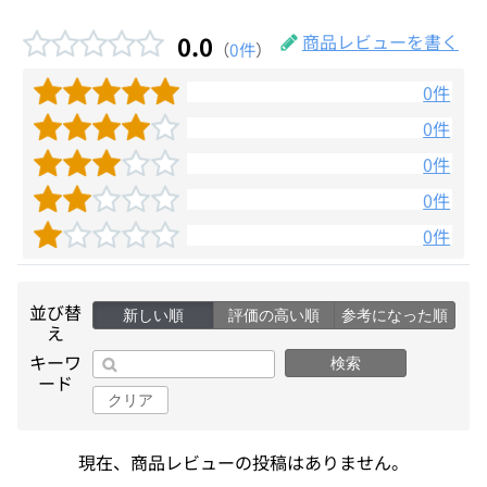
0.0
商品レビューを書く
（
0件
）
0件
0件
0件
0件
0件
並び替
新しい順
評価の高い順
参考になった順
え
キーワ
検索
ード
クリア
現在、商品レビューの投稿はありません。