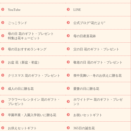
誕生花(トルコキキョウ)
9月の誕生花(リンドウ)
誕生日セット
ギフト
キャンペーン
「きょう誕生日なんです」キャンペーン
YouTube
LINE
用途から探す
お祝いの花特集
当日配達特急便
お祝い商品
一覧
お祝い
開店・開業祝い
新築・引っ越し祝い
退職祝い
ごっこランド
公式ブログ“花だより”
結婚記念日
結婚祝い
出産祝い
退院祝い・快気祝い
還暦
祝い・長寿祝い
プチギフト
ペットのお祝いフラワー
お中
母の日 花のギフト・プレゼント
母の日産直花鉢
特集は花キューピット
元・暑中見舞い
敬老の日
お供え・お悔やみ
当日配達特急便
お供え
お供え・お悔やみ商品一覧
お供え・お悔やみの花
四
母の日おすすめランキング
父の日 花のギフト・プレゼント
十九日法要以降に贈る花
通夜・葬儀に贈る花
お供え お花とセッ
トギフト
お供え プリザーブドフラワー
ペットのお供えフラワー
お盆 花（新盆・初盆）
敬老の日 花のギフト・プレゼント
お盆（新盆・初盆）
その他
お祝い返し
お見舞い
お取り
寄せギフト
ビジネス用
ご自宅用
観葉植物
ミディ胡蝶蘭
クリスマス 花のギフト・プレゼント
喪中見舞い・冬のお供えに贈る花
スタイルから探す
プリザーブドフラワー
アレンジメント
花束
スタンド花
お祝い
お供え・お悔やみ
胡蝶蘭
胡蝶
成人の日に贈る花
愛妻の日に贈る花
蘭・花鉢
ミディ胡蝶蘭・お祝い
ミディ胡蝶蘭・お供え
世界初
の青色胡蝶蘭
観葉植物
観葉植物
産直多肉植物
プリザーブ
フラワーバレンタイン 花のギフト・
ホワイトデー 花のギフト・プレゼ
ドフラワー
お祝い
お供え・お悔やみ
花とセットギフト
セ
プレゼント
ント
ミオーダー
プチギフト（hanamore -ハナモア-）
花とみどりの
eギフト
花キューピットのeGfit
カラー
ピンク
イエローオ
卒園卒業・入園入学祝いに贈る花
お祝いセットギフト
予
レンジ
レッド
お花の種類
バラ
ユリ
トルコキキョウ
算から探す
お祝い
お祝い・
3000円～
お祝い・
4000円～
お供えセットギフト
365日の誕生花