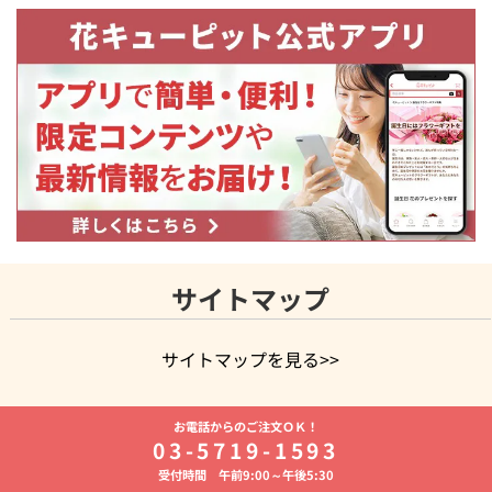
サイトマップ
サイトマップを見る>>
よく贈られる花
お祝いの花特集
誕生日フラワーギフト特集
お電話からのご注文ＯＫ！
8月の誕生花(トルコキキョウ)
開店・開業祝い
退職祝い
結
03-5719-1593
婚記念日
お供え・お悔やみ
お供え・お悔やみの花
四十九日
受付時間 午前9:00～午後5:30
法要以降に贈る花
通夜・葬儀に贈る花
胡蝶蘭・花鉢
プリザ