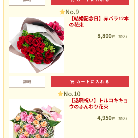
No.9
【結婚記念日】赤バラ12本
の花束
8,800
円（税込）
詳細
カートに入れる
No.10
【退職祝い】トルコキキョ
ウのふんわり花束
4,950
円（税込）