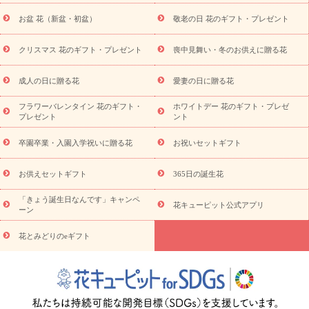
降に贈る花
通夜・葬儀に贈る花
お供え お花とセットギフト
お盆 花（新盆・初盆）
敬老の日 花のギフト・プレゼント
お供え プリザーブドフラワー
ペットのお供えフラワー
お盆（新
盆・初盆）
その他
お祝い返し
お見舞い
お取り寄せギフト
ビジネス用
ご自宅用
観葉植物
ミディ胡蝶蘭
プリザーブ
クリスマス 花のギフト・プレゼント
喪中見舞い・冬のお供えに贈る花
スタイルから探す
ドフラワー
アレンジメント
花束
スタ
ンド花
お祝い
お供え・お悔やみ
胡蝶蘭
胡蝶蘭・花鉢
ミ
成人の日に贈る花
愛妻の日に贈る花
ディ胡蝶蘭・お祝い
ミディ胡蝶蘭・お供え
世界初の青色胡蝶蘭
フラワーバレンタイン 花のギフト・
ホワイトデー 花のギフト・プレゼ
観葉植物
観葉植物
産直多肉植物
プリザーブドフラワー
プレゼント
ント
お祝い
お供え・お悔やみ
花とセットギフト
セミオーダー
プチギフト（hanamore -ハナモア-）
花とみどりのeギフト
花
卒園卒業・入園入学祝いに贈る花
お祝いセットギフト
キューピットのeGfit
カラー
ピンク
イエローオレンジ
レッ
予算から探す
ド
お花の種類
バラ
ユリ
トルコキキョウ
お供えセットギフト
365日の誕生花
お祝い
お祝い・
3000円～
お祝い・
4000円～
お祝い・
5000円～
お祝い・
7000円～
お祝い・
10000円～
お供え・お
「きょう誕生日なんです」キャンペ
花キューピット公式アプリ
ーン
悔やみ
お供え・お悔やみ・
3000円～
お供え・お悔やみ・
5000
円～
お供え・お悔やみ・
7000円～
お供え・お悔やみ・
10000
花とみどりのeギフト
読み物
円～
注目されている記事
365日の誕生花カレンダー
開店・開業祝
いのマナー
定年退職祝いのマナー
お祝いを贈るときのマナー・
ルール
花キューピットのお祝いコラム一覧
誕生日のお花を「色
彩心理学」で選ぶ方法
結婚祝いの予算相場
出産祝いお役立ち情