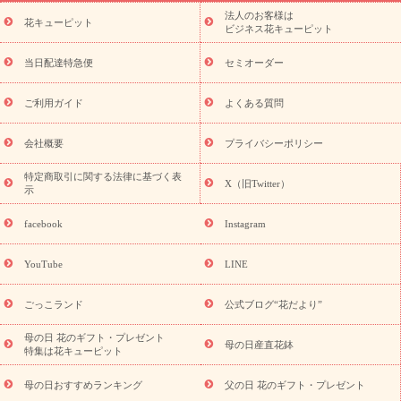
ーブドフラワー
季節のイベント
ひまわり ギフト・プレゼント
法人のお客様は
季節のイベント
花キューピット
特集
お盆 花（新盆・初盆）
お盆 花（新
ビジネス花キューピット
盆・初盆）
お盆 花（新盆・初盆）
お盆・お供え 花とセットギ
フト
お盆・お供え プリザーブドフラワー
ひまわり ギフト・プ
当日配達特急便
セミオーダー
レゼント特集
夏の花贈り・お中元・暑中見舞い 花のギフト特集
敬老の日におくる花ギフト・プレゼント特集
敬老の日におくる
ご利用ガイド
よくある質問
花ギフト・プレゼント特集
敬老の日 花のおすすめランキング
敬
老の日 花鉢植えのギフト・プレゼント特集
敬老の日 花とセットギ
会社概要
プライバシーポリシー
フト・プレゼント特集
敬老の日の花 全てのギフト一覧
キャン
ペーン
映画『ウォーターガーディアンズ』コラボキャンペーン
特定商取引に関する法律に基づく表
X（旧Twitter）
示
誕生日の花を探す
「きょう誕生日なんです」キャンペーン
誕生日フラワーギフト
誕生日フラワーギフト特集
誕生日フラワ
facebook
Instagram
ーギフト商品一覧
バラ
ユリ
トルコキキョウ
8月の誕生花
(トルコキキョウ)
9月の誕生花(リンドウ)
誕生日セットギフト
YouTube
LINE
用途か
キャンペーン
「きょう誕生日なんです」キャンペーン
ら探す
お祝いの花特集
当日配達特急便
お祝い商品一覧
お
ごっこランド
公式ブログ“花だより”
祝い
開店・開業祝い
新築・引っ越し祝い
退職祝い
結婚記
念日
結婚祝い
出産祝い
退院祝い・快気祝い
還暦祝い・長
母の日 花のギフト・プレゼント
母の日産直花鉢
特集は花キューピット
寿祝い
プチギフト
ペットのお祝いフラワー
お中元・暑中見
舞い
敬老の日
お供え・お悔やみ
当日配達特急便 お供え
お
母の日おすすめランキング
父の日 花のギフト・プレゼント
供え・お悔やみ商品一覧
お供え・お悔やみの花
四十九日法要以