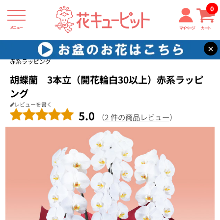
0
メニュー
マイページ
カート
×
花キューピット
お祝い
【お祝い】胡蝶蘭 3本立（開花輪白30以上）
赤系ラッピング
胡蝶蘭 3本立（開花輪白30以上）赤系ラッピ
ング
レビューを書く
5.0
（
2 件の商品レビュー
）