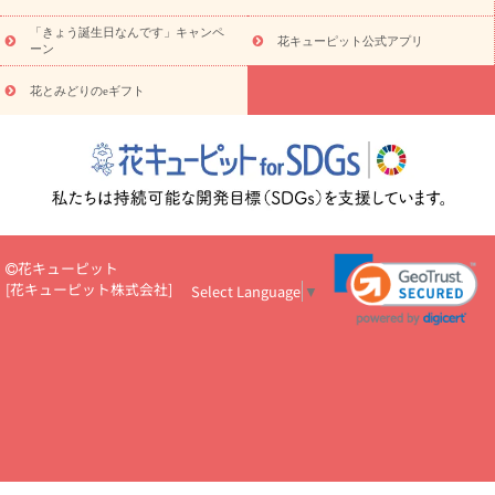
お祝い
お祝い・
3000円～
お祝い・
4000円～
お祝い・
5000円～
お祝い・
7000円～
お祝い・
10000円～
お供え・お
「きょう誕生日なんです」キャンペ
花キューピット公式アプリ
ーン
悔やみ
お供え・お悔やみ・
3000円～
お供え・お悔やみ・
5000
円～
お供え・お悔やみ・
7000円～
お供え・お悔やみ・
10000
花とみどりのeギフト
読み物
円～
注目されている記事
365日の誕生花カレンダー
開店・開業祝
いのマナー
定年退職祝いのマナー
お祝いを贈るときのマナー・
ルール
花キューピットのお祝いコラム一覧
誕生日のお花を「色
彩心理学」で選ぶ方法
結婚祝いの予算相場
出産祝いお役立ち情
報
転職祝いのマナー基礎知識
ペットのお祝いワンポイントアド
バイス
スタンド花（フラスタ）のマナー
お見舞いのマナーとル
花キューピット
ール
新築引っ越し祝いコラム
お祝い花のマナー総まとめ
職
[
花キューピット株式会社
]
Select Language
▼
場上司や先輩へ贈るお祝い花の正解は？
開店祝いの花 選び方ガイ
ド（早見表あり）
お供えを贈るときのマナー・ルール
花キューピットのお供え・
お悔やみ・仏花コラム一覧
花キューピットの仏花のルール・マナ
ーQ&A
ペットの供花の基礎知識とペットロスを癒す向き合い方
一周忌のマナー
四十九日の基礎知識
お盆のルール・マナー
お彼岸のルール・マナー
キリスト教のお葬式の流れ【マナー基礎
知識】
お供え花のマナー総まとめ
仏花の選び方ガイド（早見表
あり)
花キューピット×専門家
CO2排出量削減 / SDGsを考える