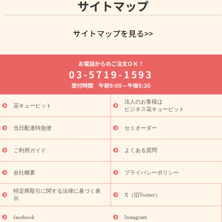
サイトマップ
サイトマップを見る>>
よく贈られる花
お祝いの花特集
誕生日フラワーギフト特集
お電話からのご注文ＯＫ！
8月の誕生花(トルコキキョウ)
開店・開業祝い
退職祝い
結
03-5719-1593
婚記念日
お供え・お悔やみ
お供え・お悔やみの花
四十九日
受付時間 午前9:00～午後5:30
法要以降に贈る花
通夜・葬儀に贈る花
胡蝶蘭・花鉢
プリザ
ーブドフラワー
季節のイベント
ひまわり ギフト・プレゼント
法人のお客様は
季節のイベント
花キューピット
特集
お盆 花（新盆・初盆）
お盆 花（新
ビジネス花キューピット
盆・初盆）
お盆 花（新盆・初盆）
お盆・お供え 花とセットギ
フト
お盆・お供え プリザーブドフラワー
ひまわり ギフト・プ
当日配達特急便
セミオーダー
レゼント特集
夏の花贈り・お中元・暑中見舞い 花のギフト特集
敬老の日におくる花ギフト・プレゼント特集
敬老の日におくる
ご利用ガイド
よくある質問
花ギフト・プレゼント特集
敬老の日 花のおすすめランキング
敬
老の日 花鉢植えのギフト・プレゼント特集
敬老の日 花とセットギ
会社概要
プライバシーポリシー
フト・プレゼント特集
敬老の日の花 全てのギフト一覧
キャン
ペーン
映画『ウォーターガーディアンズ』コラボキャンペーン
特定商取引に関する法律に基づく表
X（旧Twitter）
示
誕生日の花を探す
「きょう誕生日なんです」キャンペーン
誕生日フラワーギフト
誕生日フラワーギフト特集
誕生日フラワ
facebook
Instagram