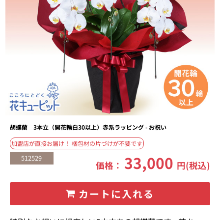
胡蝶蘭 3本立（開花輪白30以上）赤系ラッピング - お祝い
加盟店が直接お届け！ 梱包材の片づけが不要です
33,000
512529
価格：
円(税込)
カートに入れる