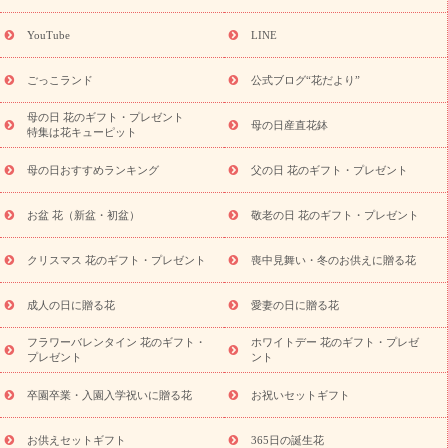
ーギフト商品一覧
バラ
ユリ
トルコキキョウ
8月の誕生花
(トルコキキョウ)
9月の誕生花(リンドウ)
誕生日セットギフト
YouTube
LINE
用途か
キャンペーン
「きょう誕生日なんです」キャンペーン
ら探す
お祝いの花特集
当日配達特急便
お祝い商品一覧
お
ごっこランド
公式ブログ“花だより”
祝い
開店・開業祝い
新築・引っ越し祝い
退職祝い
結婚記
念日
結婚祝い
出産祝い
退院祝い・快気祝い
還暦祝い・長
母の日 花のギフト・プレゼント
母の日産直花鉢
特集は花キューピット
寿祝い
プチギフト
ペットのお祝いフラワー
お中元・暑中見
舞い
敬老の日
お供え・お悔やみ
当日配達特急便 お供え
お
母の日おすすめランキング
父の日 花のギフト・プレゼント
供え・お悔やみ商品一覧
お供え・お悔やみの花
四十九日法要以
降に贈る花
通夜・葬儀に贈る花
お供え お花とセットギフト
お盆 花（新盆・初盆）
敬老の日 花のギフト・プレゼント
お供え プリザーブドフラワー
ペットのお供えフラワー
お盆（新
盆・初盆）
その他
お祝い返し
お見舞い
お取り寄せギフト
ビジネス用
ご自宅用
観葉植物
ミディ胡蝶蘭
プリザーブ
クリスマス 花のギフト・プレゼント
喪中見舞い・冬のお供えに贈る花
スタイルから探す
ドフラワー
アレンジメント
花束
スタ
ンド花
お祝い
お供え・お悔やみ
胡蝶蘭
胡蝶蘭・花鉢
ミ
成人の日に贈る花
愛妻の日に贈る花
ディ胡蝶蘭・お祝い
ミディ胡蝶蘭・お供え
世界初の青色胡蝶蘭
フラワーバレンタイン 花のギフト・
ホワイトデー 花のギフト・プレゼ
観葉植物
観葉植物
産直多肉植物
プリザーブドフラワー
プレゼント
ント
お祝い
お供え・お悔やみ
花とセットギフト
セミオーダー
プチギフト（hanamore -ハナモア-）
花とみどりのeギフト
花
卒園卒業・入園入学祝いに贈る花
お祝いセットギフト
キューピットのeGfit
カラー
ピンク
イエローオレンジ
レッ
予算から探す
ド
お花の種類
バラ
ユリ
トルコキキョウ
お供えセットギフト
365日の誕生花