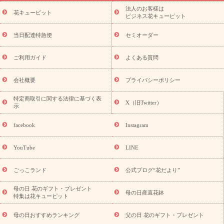
ーブドフラワー
季節のイベント
ひまわり ギフト・プレゼント
法人のお客様は
季節のイベント
花キューピット
特集
お盆 花（新盆・初盆）
お盆 花（新
ビジネス花キューピット
盆・初盆）
お盆 花（新盆・初盆）
お盆・お供え 花とセットギ
フト
お盆・お供え プリザーブドフラワー
ひまわり ギフト・プ
当日配達特急便
セミオーダー
レゼント特集
夏の花贈り・お中元・暑中見舞い 花のギフト特集
敬老の日におくる花ギフト・プレゼント特集
敬老の日におくる
ご利用ガイド
よくある質問
花ギフト・プレゼント特集
敬老の日 花のおすすめランキング
敬
老の日 花鉢植えのギフト・プレゼント特集
敬老の日 花とセットギ
会社概要
プライバシーポリシー
フト・プレゼント特集
敬老の日の花 全てのギフト一覧
キャン
誕生日の花を
特定商取引に関する法律に基づく表
ペーン
「きょう誕生日なんです」キャンペーン
X（旧Twitter）
示
探す
誕生日フラワーギフト
誕生日フラワーギフト特集
誕生
日フラワーギフト商品一覧
バラ
ユリ
トルコキキョウ
8月の
facebook
Instagram
誕生花(トルコキキョウ)
9月の誕生花(リンドウ)
誕生日セット
ギフト
キャンペーン
「きょう誕生日なんです」キャンペーン
YouTube
LINE
用途から探す
お祝いの花特集
当日配達特急便
お祝い商品
一覧
お祝い
開店・開業祝い
新築・引っ越し祝い
退職祝い
ごっこランド
公式ブログ“花だより”
結婚記念日
結婚祝い
出産祝い
退院祝い・快気祝い
還暦
祝い・長寿祝い
プチギフト
ペットのお祝いフラワー
お中
母の日 花のギフト・プレゼント
母の日産直花鉢
特集は花キューピット
元・暑中見舞い
敬老の日
お供え・お悔やみ
当日配達特急便
お供え
お供え・お悔やみ商品一覧
お供え・お悔やみの花
四
母の日おすすめランキング
父の日 花のギフト・プレゼント
十九日法要以降に贈る花
通夜・葬儀に贈る花
お供え お花とセッ