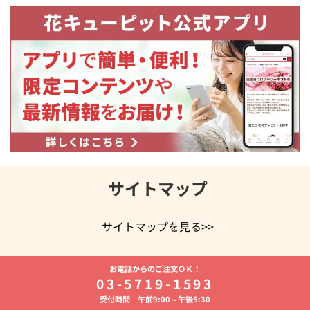
サイトマップ
サイトマップを見る>>
よく贈られる花
お祝いの花特集
誕生日フラワーギフト特集
お電話からのご注文ＯＫ！
8月の誕生花(トルコキキョウ)
開店・開業祝い
退職祝い
結
03-5719-1593
婚記念日
お供え・お悔やみ
お供え・お悔やみの花
四十九日
受付時間 午前9:00～午後5:30
法要以降に贈る花
通夜・葬儀に贈る花
胡蝶蘭・花鉢
プリザ