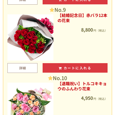
No.9
【結婚記念日】赤バラ12本
の花束
8,800
円（税込）
詳細
カートに入れる
No.10
【退職祝い】トルコキキョ
ウのふんわり花束
4,950
円（税込）