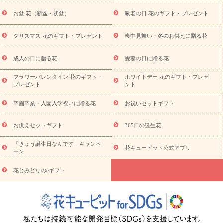
トギフト
お供え プリザーブドフラワー
ペットのお供えフラワー
お盆 花（新盆・初盆）
敬老の日 花のギフト・プレゼント
お盆（新盆・初盆）
その他
お祝い返し
お見舞い
お取り
寄せギフト
ビジネス用
ご自宅用
観葉植物
ミディ胡蝶蘭
クリスマス 花のギフト・プレゼント
喪中見舞い・冬のお供えに贈る花
スタイルから探す
プリザーブドフラワー
アレンジメント
花束
スタンド花
お祝い
お供え・お悔やみ
胡蝶蘭
胡蝶
成人の日に贈る花
愛妻の日に贈る花
蘭・花鉢
ミディ胡蝶蘭・お祝い
ミディ胡蝶蘭・お供え
世界初
の青色胡蝶蘭
観葉植物
観葉植物
産直多肉植物
プリザーブ
フラワーバレンタイン 花のギフト・
ホワイトデー 花のギフト・プレゼ
ドフラワー
お祝い
お供え・お悔やみ
花とセットギフト
セ
プレゼント
ント
ミオーダー
プチギフト（hanamore -ハナモア-）
花とみどりの
eギフト
花キューピットのeGfit
カラー
ピンク
イエローオ
卒園卒業・入園入学祝いに贈る花
お祝いセットギフト
予
レンジ
レッド
お花の種類
バラ
ユリ
トルコキキョウ
算から探す
お祝い
お祝い・
3000円～
お祝い・
4000円～
お供えセットギフト
365日の誕生花
お祝い・
5000円～
お祝い・
7000円～
お祝い・
10000円～
「きょう誕生日なんです」キャンペ
お供え・お悔やみ
お供え・お悔やみ・
3000円～
お供え・お
花キューピット公式アプリ
ーン
悔やみ・
5000円～
お供え・お悔やみ・
7000円～
お供え・お悔
読み物
やみ・
10000円～
花とみどりのeギフト
注目されている記事
365日の誕生花カレンダー
開店・開業祝
いのマナー
定年退職祝いのマナー
お祝いを贈るときのマナー・
ルール
花キューピットのお祝いコラム一覧
誕生日のお花を「色
彩心理学」で選ぶ方法
結婚祝いの予算相場
出産祝いお役立ち情
報
転職祝いのマナー基礎知識
ペットのお祝いワンポイントアド