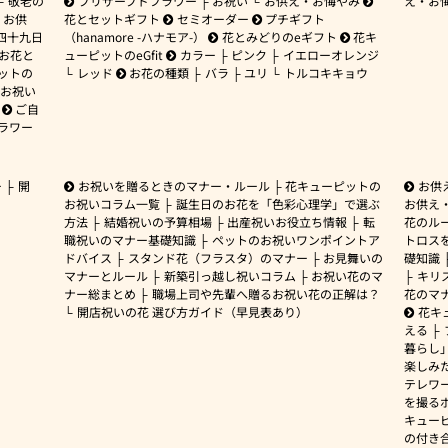
敬老の
プリザーブドフラワー
お祝い
お供え・お悔やみ
え・お
お供
花とセットギフト
セミオーダー
プチギフト
四十九日
（hanamore -ハナモア-）
花とみどりのeギフト
花キ
 お花と
ューピットのeGfit
カラー
ピンク
イエローオレンジ
ットの
レッド
お花の種類
バラ
ユリ
トルコキキョウ
お祝い
ご自
ラワー
ー
開
お祝いを贈るときのマナー・ルール
花キューピットの
お供
お祝いコラム一覧
誕生日のお花を「色彩心理学」で選ぶ
お供え
方法
結婚祝いの予算相場
出産祝いお役立ち情報
転
花のルー
職祝いのマナー基礎知識
ペットのお祝いワンポイントア
トロス
ドバイス
スタンド花（フラスタ）のマナー
お見舞いの
礎知識
マナーとルール
新築引っ越し祝いコラム
お祝い花のマ
キリ
ナー総まとめ
職場上司や先輩へ贈るお祝い花の正解は？
花のマ
開店祝いの花 選び方ガイド（早見表あり）
花キ
える
暮らし
楽しみ
テレワ
を撮る
キュー
の付き