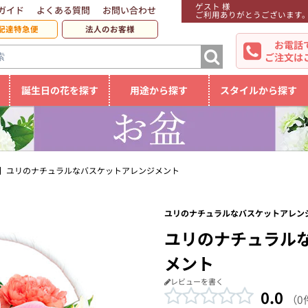
ゲスト 様
ガイド
よくある質問
お問い合わせ
ご利用ありがとうございます
配達特急便
法人のお客様
お電話
ご注文は
誕生日の花を探す
用途から探す
スタイルから探す
】ユリのナチュラルなバスケットアレンジメント
ユリのナチュラルなバスケットアレンジ
ユリのナチュラル
メント
レビューを書く
0.0
（0