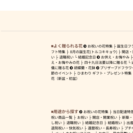
よく贈られる花
お祝いの花特集
誕生日フ
フト特集
8月の誕生花(トルコキキョウ)
開店・
い
退職祝い
結婚記念日
お供え・お悔やみ
え・お悔やみの花
四十九日法要以降に贈る花
儀に贈る花
胡蝶蘭・花鉢
プリザーブドフラワ
節のイベント
ひまわり ギフト・プレゼント特集
花（新盆・初盆）
用途から探す
お祝いの花特集
当日配達特
祝い商品一覧
お祝い
開店・開業祝い
新築・
し祝い
退職祝い
結婚記念日
結婚祝い
出
退院祝い・快気祝い
還暦祝い・長寿祝い
プチ