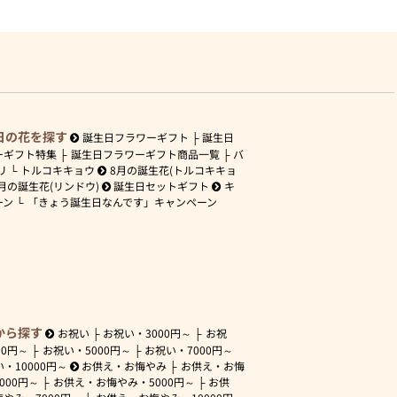
日の花を探す
誕生日フラワーギフト
誕生日
ーギフト特集
誕生日フラワーギフト商品一覧
バ
リ
トルコキキョウ
8月の誕生花(トルコキキョ
月の誕生花(リンドウ)
誕生日セットギフト
キ
ーン
「きょう誕生日なんです」キャンペーン
から探す
お祝い
お祝い・
3000円～
お祝
00円～
お祝い・
5000円～
お祝い・
7000円～
い・
10000円～
お供え・お悔やみ
お供え・お悔
3000円～
お供え・お悔やみ・
5000円～
お供