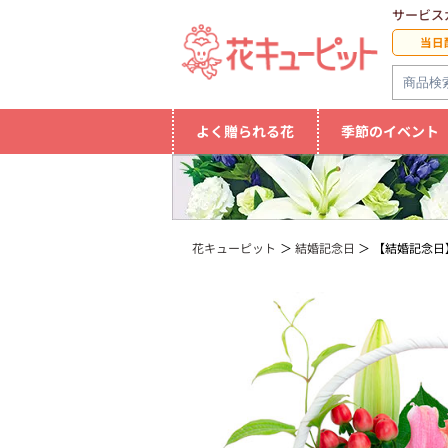
サービス
当日
よく贈られる花
季節のイベント
花キューピット
結婚記念日
【結婚記念日