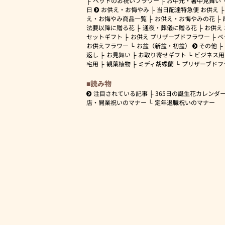
ペットのお祝いフラワー
お中元・暑中見舞い
日
お供え・お悔やみ
当日配達特急便 お供え
え・お悔やみ商品一覧
お供え・お悔やみの花
法要以降に贈る花
通夜・葬儀に贈る花
お供え
セットギフト
お供え プリザーブドフラワー
ペ
お供えフラワー
お盆（新盆・初盆）
その他
返し
お見舞い
お取り寄せギフト
ビジネス用
宅用
観葉植物
ミディ胡蝶蘭
プリザーブドフ
読み物
注目されている記事
365日の誕生花カレンダ
店・開業祝いのマナー
定年退職祝いのマナー