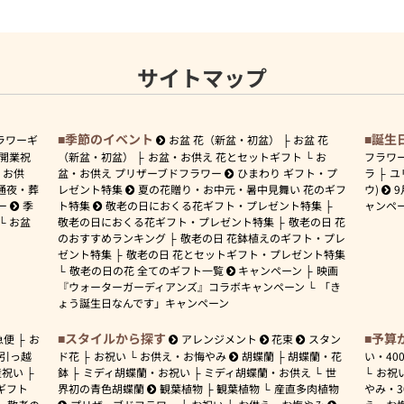
サイトマップ
季節のイベント
誕生
ラワーギ
お盆 花（新盆・初盆）
お盆 花
開業祝
（新盆・初盆）
お盆・お供え 花とセットギフト
お
フラワ
お供
盆・お供え プリザーブドフラワー
ひまわり ギフト・プ
ラ
ユ
通夜・葬
レゼント特集
夏の花贈り・お中元・暑中見舞い 花のギフ
ウ)
9
ー
季
ト特集
敬老の日におくる花ギフト・プレゼント特集
ャンペ
お盆
敬老の日におくる花ギフト・プレゼント特集
敬老の日 花
のおすすめランキング
敬老の日 花鉢植えのギフト・プレ
ゼント特集
敬老の日 花とセットギフト・プレゼント特集
敬老の日の花 全てのギフト一覧
キャンペーン
映画
『ウォーターガーディアンズ』コラボキャンペーン
「き
ょう誕生日なんです」キャンペーン
スタイルから探す
予算
急便
お
アレンジメント
花束
スタン
引っ越
ド花
お祝い
お供え・お悔やみ
胡蝶蘭
胡蝶蘭・花
い・
40
産祝い
鉢
ミディ胡蝶蘭・お祝い
ミディ胡蝶蘭・お供え
世
お祝
ギフト
界初の青色胡蝶蘭
観葉植物
観葉植物
産直多肉植物
やみ・