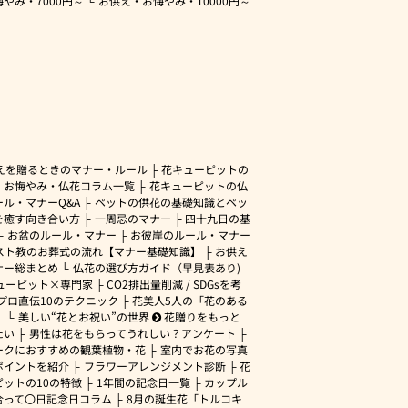
悔やみ・
7000円～
お供え・お悔やみ・
10000円～
えを贈るときのマナー・ルール
花キューピットの
・お悔やみ・仏花コラム一覧
花キューピットの仏
ル・マナーQ&A
ペットの供花の基礎知識とペッ
を癒す向き合い方
一周忌のマナー
四十九日の基
お盆のルール・マナー
お彼岸のルール・マナー
スト教のお葬式の流れ【マナー基礎知識】
お供え
ナー総まとめ
仏花の選び方ガイド（早見表あり)
ューピット×専門家
CO2排出量削減 / SDGsを考
プロ直伝10のテクニック
花美人5人の「花のある
」
美しい“花とお祝い”の世界
花贈りをもっと
たい
男性は花をもらってうれしい？アンケート
ークにおすすめの観葉植物・花
室内でお花の写真
ポイントを紹介
フラワーアレンジメント診断
花
ピットの10の特徴
1年間の記念日一覧
カップル
合って〇日記念日コラム
8月の誕生花「トルコキ