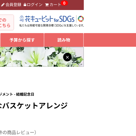
0
会員登録
ログイン
カート
。
での
こちら
予算から探す
読み物
×
メント - 結婚記念日
なバスケットアレンジ
件の商品レビュー）