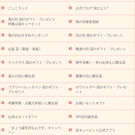
用途から探す
お祝いの花特集
当日配達特急便
お祝い商品
一覧
お祝い
開店・開業祝い
新築・引っ越し祝い
退職祝い
ごっこランド
公式ブログ“花だより”
結婚記念日
結婚祝い
出産祝い
退院祝い・快気祝い
還暦
祝い・長寿祝い
プチギフト
ペットのお祝いフラワー
お中
母の日 花のギフト・プレゼント
母の日産直花鉢
特集は花キューピット
元・暑中見舞い
敬老の日
お供え・お悔やみ
当日配達特急便
お供え
お供え・お悔やみ商品一覧
お供え・お悔やみの花
四
母の日おすすめランキング
父の日 花のギフト・プレゼント
十九日法要以降に贈る花
通夜・葬儀に贈る花
お供え お花とセッ
トギフト
お供え プリザーブドフラワー
ペットのお供えフラワー
お盆 花（新盆・初盆）
敬老の日 花のギフト・プレゼント
お盆（新盆・初盆）
その他
お祝い返し
お見舞い
お取り
寄せギフト
ビジネス用
ご自宅用
観葉植物
ミディ胡蝶蘭
クリスマス 花のギフト・プレゼント
喪中見舞い・冬のお供えに贈る花
スタイルから探す
プリザーブドフラワー
アレンジメント
花束
スタンド花
お祝い
お供え・お悔やみ
胡蝶蘭
胡蝶
成人の日に贈る花
愛妻の日に贈る花
蘭・花鉢
ミディ胡蝶蘭・お祝い
ミディ胡蝶蘭・お供え
世界初
の青色胡蝶蘭
観葉植物
観葉植物
産直多肉植物
プリザーブ
フラワーバレンタイン 花のギフト・
ホワイトデー 花のギフト・プレゼ
ドフラワー
お祝い
お供え・お悔やみ
花とセットギフト
セ
プレゼント
ント
ミオーダー
プチギフト（hanamore -ハナモア-）
花とみどりの
eギフト
花キューピットのeGfit
カラー
ピンク
イエローオ
卒園卒業・入園入学祝いに贈る花
お祝いセットギフト
予
レンジ
レッド
お花の種類
バラ
ユリ
トルコキキョウ
算から探す
お祝い
お祝い・
3000円～
お祝い・
4000円～
お供えセットギフト
365日の誕生花
お祝い・
5000円～
お祝い・
7000円～
お祝い・
10000円～
「きょう誕生日なんです」キャンペ
お供え・お悔やみ
お供え・お悔やみ・
3000円～
お供え・お
花キューピット公式アプリ
ーン