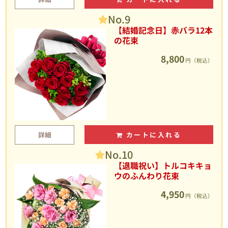
No.9
【結婚記念日】赤バラ12本
の花束
8,800
円（税込）
詳細
カートに入れる
No.10
【退職祝い】トルコキキョ
ウのふんわり花束
4,950
円（税込）