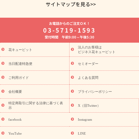
サイトマップを見る>>
よく贈られる花
お祝いの花特集
誕生日フラワーギフト特集
お電話からのご注文ＯＫ！
8月の誕生花(トルコキキョウ)
開店・開業祝い
退職祝い
結
03-5719-1593
婚記念日
お供え・お悔やみ
お供え・お悔やみの花
四十九日
受付時間 午前9:00～午後5:30
法要以降に贈る花
通夜・葬儀に贈る花
胡蝶蘭・花鉢
プリザ
ーブドフラワー
季節のイベント
ひまわり ギフト・プレゼント
法人のお客様は
季節のイベント
花キューピット
特集
お盆 花（新盆・初盆）
お盆 花（新
ビジネス花キューピット
盆・初盆）
お盆 花（新盆・初盆）
お盆・お供え 花とセットギ
フト
お盆・お供え プリザーブドフラワー
ひまわり ギフト・プ
当日配達特急便
セミオーダー
レゼント特集
夏の花贈り・お中元・暑中見舞い 花のギフト特集
敬老の日におくる花ギフト・プレゼント特集
敬老の日におくる
ご利用ガイド
よくある質問
花ギフト・プレゼント特集
敬老の日 花のおすすめランキング
敬
老の日 花鉢植えのギフト・プレゼント特集
敬老の日 花とセットギ
会社概要
プライバシーポリシー
フト・プレゼント特集
敬老の日の花 全てのギフト一覧
キャン
誕生日の花を
特定商取引に関する法律に基づく表
ペーン
「きょう誕生日なんです」キャンペーン
X（旧Twitter）
示
探す
誕生日フラワーギフト
誕生日フラワーギフト特集
誕生
日フラワーギフト商品一覧
バラ
ユリ
トルコキキョウ
8月の
facebook
Instagram
誕生花(トルコキキョウ)
9月の誕生花(リンドウ)
誕生日セット
ギフト
キャンペーン
「きょう誕生日なんです」キャンペーン
YouTube
LINE