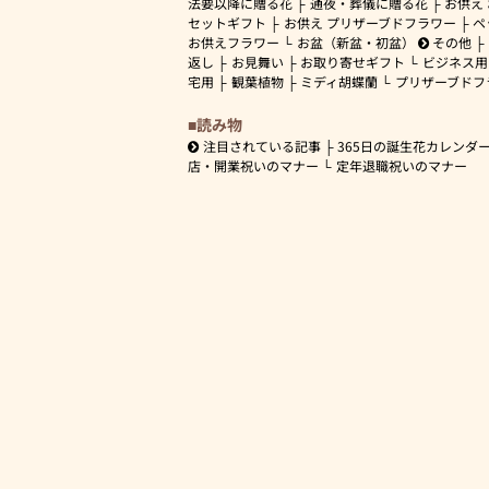
法要以降に贈る花
通夜・葬儀に贈る花
お供え
セットギフト
お供え プリザーブドフラワー
ペ
お供えフラワー
お盆（新盆・初盆）
その他
返し
お見舞い
お取り寄せギフト
ビジネス用
宅用
観葉植物
ミディ胡蝶蘭
プリザーブドフ
読み物
注目されている記事
365日の誕生花カレンダ
店・開業祝いのマナー
定年退職祝いのマナー