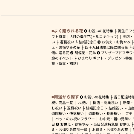
よく贈られる花
お祝いの花特集
誕生日フ
フト特集
8月の誕生花(トルコキキョウ)
開店・
い
退職祝い
結婚記念日
お供え・お悔やみ
え・お悔やみの花
四十九日法要以降に贈る花
儀に贈る花
胡蝶蘭・花鉢
プリザーブドフラワ
節のイベント
ひまわり ギフト・プレゼント特集
花（新盆・初盆）
用途から探す
お祝いの花特集
当日配達特
祝い商品一覧
お祝い
開店・開業祝い
新築・
し祝い
退職祝い
結婚記念日
結婚祝い
出
退院祝い・快気祝い
還暦祝い・長寿祝い
プチ
ペットのお祝いフラワー
お中元・暑中見舞い
日
お供え・お悔やみ
当日配達特急便 お供え
え・お悔やみ商品一覧
お供え・お悔やみの花