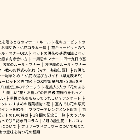
えを贈るときのマナー・ルール
花キューピットの
・お悔やみ・仏花コラム一覧
花キューピットの仏
ル・マナーQ&A
ペットの供花の基礎知識とペッ
を癒す向き合い方
一周忌のマナー
四十九日の基
お盆のルール・マナー
お彼岸のルール・マナー
スト教のお葬式の流れ【マナー基礎知識】
お供え
ナー総まとめ
仏花の選び方ガイド（早見表あり)
ューピット×専門家
CO2排出量削減 / SDGsを考
プロ直伝10のテクニック
花美人5人の「花のある
」
美しい“花とお祝い”の世界
花贈りをもっと
たい
男性は花をもらってうれしい？アンケート
ークにおすすめの観葉植物・花
室内でお花の写真
ポイントを紹介
フラワーアレンジメント診断
花
ピットの10の特徴
1年間の記念日一覧
カップル
合って〇日記念日コラム
8月の誕生花「トルコキ
」について
プリザーブドフラワーについて知りた
謝の意味を持つ花の種類