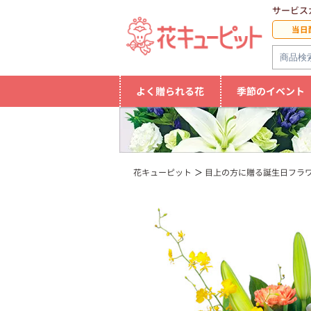
サービス
当日
よく贈られる花
季節のイベント
花キューピット
目上の方に贈る誕生日フラ