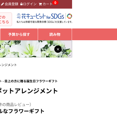
0
会員登録
ログイン
カート
。
での
こちら
予算から探す
読み物
×
レンジメント
 - 目上の方に贈る誕生日フラワーギフト
ポットアレンジメント
件の商品レビュー）
ルなフラワーギフト