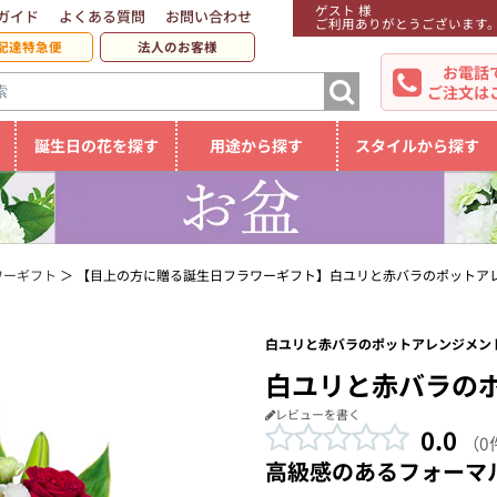
ゲスト 様
ガイド
よくある質問
お問い合わせ
ご利用ありがとうございます
配達特急便
法人のお客様
お電話
ご注文は
誕生日の花を探す
用途から探す
スタイルから探す
ワーギフト
【目上の方に贈る誕生日フラワーギフト】白ユリと赤バラのポットア
白ユリと赤バラのポットアレンジメント
白ユリと赤バラの
レビューを書く
0.0
（0
高級感のあるフォーマ