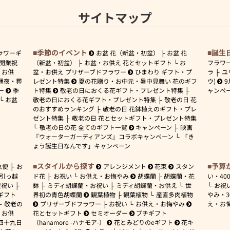
サイトマップ
季節のイベント
誕生
ラワーギ
お盆 花（新盆・初盆）
お盆 花
開業祝
（新盆・初盆）
お盆・お供え 花とセットギフト
お
フラワ
お供
盆・お供え プリザーブドフラワー
ひまわり ギフト・プ
ラ
ユ
通夜・葬
レゼント特集
夏の花贈り・お中元・暑中見舞い 花のギフ
ウ)
9
ー
季
ト特集
敬老の日におくる花ギフト・プレゼント特集
ャンペ
お盆
敬老の日におくる花ギフト・プレゼント特集
敬老の日 花
のおすすめランキング
敬老の日 花鉢植えのギフト・プレ
ゼント特集
敬老の日 花とセットギフト・プレゼント特集
敬老の日の花 全てのギフト一覧
キャンペーン
映画
『ウォーターガーディアンズ』コラボキャンペーン
「き
ょう誕生日なんです」キャンペーン
スタイルから探す
予算
急便
お
アレンジメント
花束
スタン
引っ越
ド花
お祝い
お供え・お悔やみ
胡蝶蘭
胡蝶蘭・花
い・
40
産祝い
鉢
ミディ胡蝶蘭・お祝い
ミディ胡蝶蘭・お供え
世
お祝
ギフト
界初の青色胡蝶蘭
観葉植物
観葉植物
産直多肉植物
やみ・
敬老の
プリザーブドフラワー
お祝い
お供え・お悔やみ
え・お
お供
花とセットギフト
セミオーダー
プチギフト
四十九日
（hanamore -ハナモア-）
花とみどりのeギフト
花キ