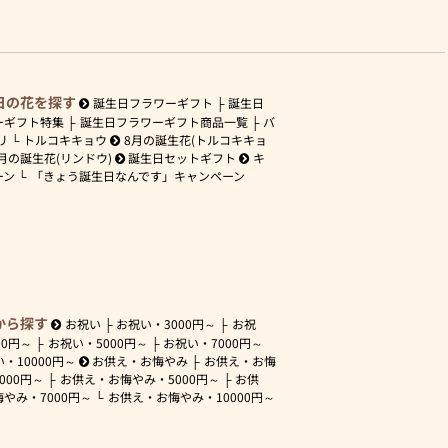
日の花を探す
誕生日フラワーギフト
誕生日
ーギフト特集
誕生日フラワーギフト商品一覧
バ
リ
トルコキキョウ
8月の誕生花(トルコキキョ
月の誕生花(リンドウ)
誕生日セットギフト
キ
ーン
「きょう誕生日なんです」キャンペーン
から探す
お祝い
お祝い・
3000円～
お祝
00円～
お祝い・
5000円～
お祝い・
7000円～
い・
10000円～
お供え・お悔やみ
お供え・お悔
3000円～
お供え・お悔やみ・
5000円～
お供
悔やみ・
7000円～
お供え・お悔やみ・
10000円～