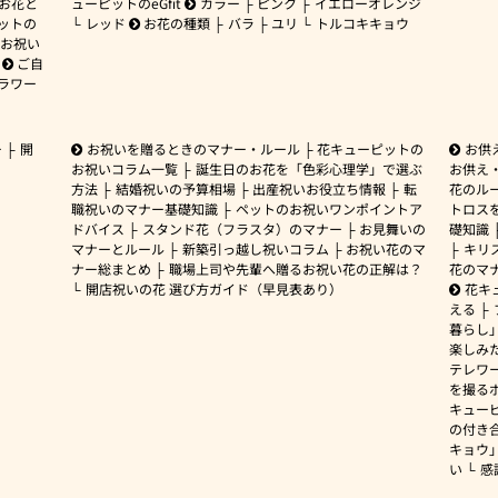
 お花と
ューピットのeGfit
カラー
ピンク
イエローオレンジ
ットの
レッド
お花の種類
バラ
ユリ
トルコキキョウ
お祝い
ご自
ラワー
ー
開
お祝いを贈るときのマナー・ルール
花キューピットの
お供
お祝いコラム一覧
誕生日のお花を「色彩心理学」で選ぶ
お供え
方法
結婚祝いの予算相場
出産祝いお役立ち情報
転
花のルー
職祝いのマナー基礎知識
ペットのお祝いワンポイントア
トロス
ドバイス
スタンド花（フラスタ）のマナー
お見舞いの
礎知識
マナーとルール
新築引っ越し祝いコラム
お祝い花のマ
キリ
ナー総まとめ
職場上司や先輩へ贈るお祝い花の正解は？
花のマ
開店祝いの花 選び方ガイド（早見表あり）
花キ
える
暮らし
楽しみ
テレワ
を撮る
キュー
の付き
キョウ
い
感