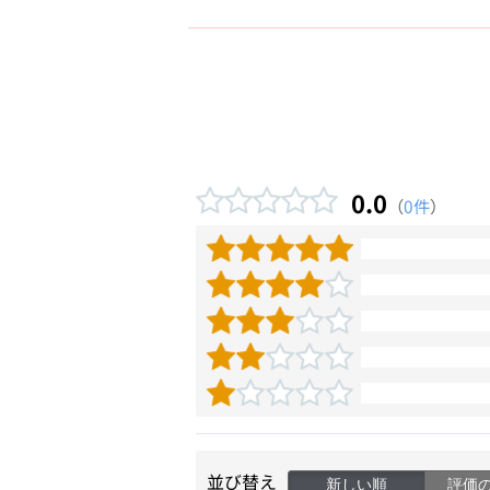
0.0
（
0件
）
並び替え
新しい順
評価