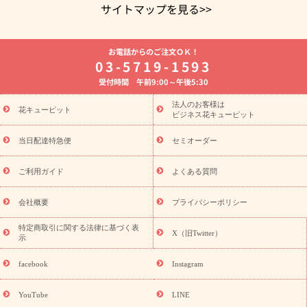
サイトマップを見る>>
よく贈られる花
お祝いの花特集
誕生日フラワーギフト特集
お電話からのご注文ＯＫ！
8月の誕生花(トルコキキョウ)
開店・開業祝い
退職祝い
結
03-5719-1593
婚記念日
お供え・お悔やみ
お供え・お悔やみの花
四十九日
受付時間 午前9:00～午後5:30
法要以降に贈る花
通夜・葬儀に贈る花
胡蝶蘭・花鉢
プリザ
ーブドフラワー
季節のイベント
ひまわり ギフト・プレゼント
法人のお客様は
季節のイベント
花キューピット
特集
お盆 花（新盆・初盆）
お盆 花（新
ビジネス花キューピット
盆・初盆）
お盆 花（新盆・初盆）
お盆・お供え 花とセットギ
フト
お盆・お供え プリザーブドフラワー
ひまわり ギフト・プ
当日配達特急便
セミオーダー
レゼント特集
夏の花贈り・お中元・暑中見舞い 花のギフト特集
敬老の日におくる花ギフト・プレゼント特集
敬老の日におくる
ご利用ガイド
よくある質問
花ギフト・プレゼント特集
敬老の日 花のおすすめランキング
敬
老の日 花鉢植えのギフト・プレゼント特集
敬老の日 花とセットギ
会社概要
プライバシーポリシー
フト・プレゼント特集
敬老の日の花 全てのギフト一覧
キャン
誕生日の花を
特定商取引に関する法律に基づく表
ペーン
「きょう誕生日なんです」キャンペーン
X（旧Twitter）
示
探す
誕生日フラワーギフト
誕生日フラワーギフト特集
誕生
日フラワーギフト商品一覧
バラ
ユリ
トルコキキョウ
8月の
facebook
Instagram
誕生花(トルコキキョウ)
9月の誕生花(リンドウ)
誕生日セット
ギフト
キャンペーン
「きょう誕生日なんです」キャンペーン
YouTube
LINE