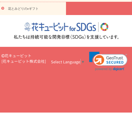
悔やみ・
5000円～
お供え・お悔やみ・
7000円～
お供え・お悔
読み物
やみ・
10000円～
花とみどりのeギフト
注目されている記事
365日の誕生花カレンダー
開店・開業祝
いのマナー
定年退職祝いのマナー
お祝いを贈るときのマナー・
ルール
花キューピットのお祝いコラム一覧
誕生日のお花を「色
彩心理学」で選ぶ方法
結婚祝いの予算相場
出産祝いお役立ち情
報
転職祝いのマナー基礎知識
ペットのお祝いワンポイントアド
バイス
スタンド花（フラスタ）のマナー
お見舞いのマナーとル
ール
新築引っ越し祝いコラム
お祝い花のマナー総まとめ
職
花キューピット
場上司や先輩へ贈るお祝い花の正解は？
開店祝いの花 選び方ガイ
[
花キューピット株式会社
]
Select Language
▼
ド（早見表あり）
お供えを贈るときのマナー・ルール
花キューピットのお供え・
お悔やみ・仏花コラム一覧
花キューピットの仏花のルール・マナ
ーQ&A
ペットの供花の基礎知識とペットロスを癒す向き合い方
一周忌のマナー
四十九日の基礎知識
お盆のルール・マナー
お彼岸のルール・マナー
キリスト教のお葬式の流れ【マナー基礎
知識】
お供え花のマナー総まとめ
仏花の選び方ガイド（早見表
あり)
花キューピット×専門家
CO2排出量削減 / SDGsを考える
プロ直伝10のテクニック
花美人5人の「花のある暮らし」
美
しい“花とお祝い”の世界
花贈りをもっと楽しみたい
男性は花を
もらってうれしい？アンケート
テレワークにおすすめの観葉植