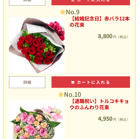
No.9
【結婚記念日】赤バラ12本
の花束
8,800
円（税込）
詳細
カートに入れる
No.10
【退職祝い】トルコキキョ
ウのふんわり花束
4,950
円（税込）