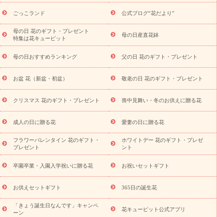
用途から探す
お祝いの花特集
当日配達特急便
お祝い商品
一覧
お祝い
開店・開業祝い
新築・引っ越し祝い
退職祝い
ごっこランド
公式ブログ“花だより”
結婚記念日
結婚祝い
出産祝い
退院祝い・快気祝い
還暦
祝い・長寿祝い
プチギフト
ペットのお祝いフラワー
お中
母の日 花のギフト・プレゼント
母の日産直花鉢
特集は花キューピット
元・暑中見舞い
敬老の日
お供え・お悔やみ
当日配達特急便
お供え
お供え・お悔やみ商品一覧
お供え・お悔やみの花
四
母の日おすすめランキング
父の日 花のギフト・プレゼント
十九日法要以降に贈る花
通夜・葬儀に贈る花
お供え お花とセッ
トギフト
お供え プリザーブドフラワー
ペットのお供えフラワー
お盆 花（新盆・初盆）
敬老の日 花のギフト・プレゼント
お盆（新盆・初盆）
その他
お祝い返し
お見舞い
お取り
寄せギフト
ビジネス用
ご自宅用
観葉植物
ミディ胡蝶蘭
クリスマス 花のギフト・プレゼント
喪中見舞い・冬のお供えに贈る花
スタイルから探す
プリザーブドフラワー
アレンジメント
花束
スタンド花
お祝い
お供え・お悔やみ
胡蝶蘭
胡蝶
成人の日に贈る花
愛妻の日に贈る花
蘭・花鉢
ミディ胡蝶蘭・お祝い
ミディ胡蝶蘭・お供え
世界初
の青色胡蝶蘭
観葉植物
観葉植物
産直多肉植物
プリザーブ
フラワーバレンタイン 花のギフト・
ホワイトデー 花のギフト・プレゼ
ドフラワー
お祝い
お供え・お悔やみ
花とセットギフト
セ
プレゼント
ント
ミオーダー
プチギフト（hanamore -ハナモア-）
花とみどりの
eギフト
花キューピットのeGfit
カラー
ピンク
イエローオ
卒園卒業・入園入学祝いに贈る花
お祝いセットギフト
予
レンジ
レッド
お花の種類
バラ
ユリ
トルコキキョウ
算から探す
お祝い
お祝い・
3000円～
お祝い・
4000円～
お供えセットギフト
365日の誕生花
お祝い・
5000円～
お祝い・
7000円～
お祝い・
10000円～
「きょう誕生日なんです」キャンペ
お供え・お悔やみ
お供え・お悔やみ・
3000円～
お供え・お
花キューピット公式アプリ
ーン