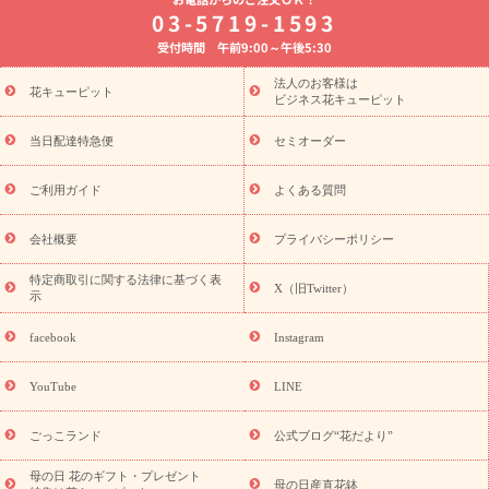
8月の誕生花(トルコキキョウ)
開店・開業祝い
退職祝い
結
03-5719-1593
婚記念日
お供え・お悔やみ
お供え・お悔やみの花
四十九日
受付時間 午前9:00～午後5:30
法要以降に贈る花
通夜・葬儀に贈る花
胡蝶蘭・花鉢
プリザ
ーブドフラワー
季節のイベント
ひまわり ギフト・プレゼント
法人のお客様は
季節のイベント
花キューピット
特集
お盆 花（新盆・初盆）
お盆 花（新
ビジネス花キューピット
盆・初盆）
お盆 花（新盆・初盆）
お盆・お供え 花とセットギ
フト
お盆・お供え プリザーブドフラワー
ひまわり ギフト・プ
当日配達特急便
セミオーダー
レゼント特集
夏の花贈り・お中元・暑中見舞い 花のギフト特集
敬老の日におくる花ギフト・プレゼント特集
敬老の日におくる
ご利用ガイド
よくある質問
花ギフト・プレゼント特集
敬老の日 花のおすすめランキング
敬
老の日 花鉢植えのギフト・プレゼント特集
敬老の日 花とセットギ
会社概要
プライバシーポリシー
フト・プレゼント特集
敬老の日の花 全てのギフト一覧
キャン
ペーン
映画『ウォーターガーディアンズ』コラボキャンペーン
特定商取引に関する法律に基づく表
X（旧Twitter）
示
誕生日の花を探す
「きょう誕生日なんです」キャンペーン
誕生日フラワーギフト
誕生日フラワーギフト特集
誕生日フラワ
facebook
Instagram
ーギフト商品一覧
バラ
ユリ
トルコキキョウ
8月の誕生花
(トルコキキョウ)
9月の誕生花(リンドウ)
誕生日セットギフト
YouTube
LINE
用途か
キャンペーン
「きょう誕生日なんです」キャンペーン
ら探す
お祝いの花特集
当日配達特急便
お祝い商品一覧
お
ごっこランド
公式ブログ“花だより”
祝い
開店・開業祝い
新築・引っ越し祝い
退職祝い
結婚記
念日
結婚祝い
出産祝い
退院祝い・快気祝い
還暦祝い・長
母の日 花のギフト・プレゼント
母の日産直花鉢