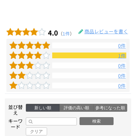
4.0
商品レビューを書く
（
1件
）
0件
1件
0件
0件
0件
並び替
新しい順
評価の高い順
参考になった順
え
キーワ
検索
ード
クリア