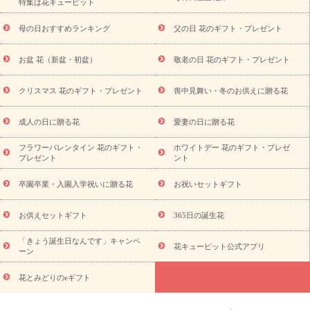
特集は花キューピット
寿祝い
プチギフト
ペットのお祝いフラワー
お中元・暑中見
舞い
敬老の日
お供え・お悔やみ
当日配達特急便 お供え
お
母の日おすすめランキング
父の日 花のギフト・プレゼント
供え・お悔やみ商品一覧
お供え・お悔やみの花
四十九日法要以
降に贈る花
通夜・葬儀に贈る花
お供え お花とセットギフト
お盆 花（新盆・初盆）
敬老の日 花のギフト・プレゼント
お供え プリザーブドフラワー
ペットのお供えフラワー
お盆（新
盆・初盆）
その他
お祝い返し
お見舞い
お取り寄せギフト
ビジネス用
ご自宅用
観葉植物
ミディ胡蝶蘭
プリザーブ
クリスマス 花のギフト・プレゼント
喪中見舞い・冬のお供えに贈る花
スタイルから探す
ドフラワー
アレンジメント
花束
スタ
ンド花
お祝い
お供え・お悔やみ
胡蝶蘭
胡蝶蘭・花鉢
ミ
成人の日に贈る花
愛妻の日に贈る花
ディ胡蝶蘭・お祝い
ミディ胡蝶蘭・お供え
世界初の青色胡蝶蘭
フラワーバレンタイン 花のギフト・
ホワイトデー 花のギフト・プレゼ
観葉植物
観葉植物
産直多肉植物
プリザーブドフラワー
プレゼント
ント
お祝い
お供え・お悔やみ
花とセットギフト
セミオーダー
プチギフト（hanamore -ハナモア-）
花とみどりのeギフト
花
卒園卒業・入園入学祝いに贈る花
お祝いセットギフト
キューピットのeGfit
カラー
ピンク
イエローオレンジ
レッ
予算から探す
ド
お花の種類
バラ
ユリ
トルコキキョウ
お供えセットギフト
365日の誕生花
お祝い
お祝い・
3000円～
お祝い・
4000円～
お祝い・
5000円～
お祝い・
7000円～
お祝い・
10000円～
お供え・お
「きょう誕生日なんです」キャンペ
花キューピット公式アプリ
ーン
悔やみ
お供え・お悔やみ・
3000円～
お供え・お悔やみ・
5000
円～
お供え・お悔やみ・
7000円～
お供え・お悔やみ・
10000
花とみどりのeギフト
読み物
円～
注目されている記事
365日の誕生花カレンダー
開店・開業祝