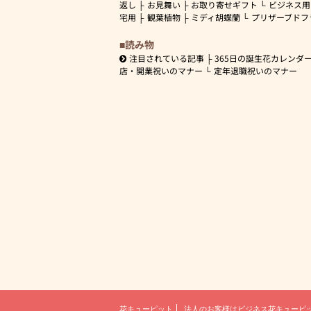
返し
お見舞い
お取り寄せギフト
ビジネス用
宅用
観葉植物
ミディ胡蝶蘭
プリザーブドフ
読み物
注目されている記事
365日の誕生花カレンダ
店・開業祝いのマナー
定年退職祝いのマナー
花キューピット
法人のお客様は
ビジネス花キューピ