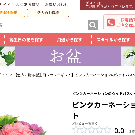
ゲスト 様
ガイド
よくある質問
お問い合わせ
ご利用ありがとうございます
配達特急便
法人のお客様
お電話
ご注文は
誕生日の花を探す
用途から探す
スタイルから探す
ギフト
【恋人に贈る誕生日フラワーギフト】ピンクカーネーションのウッドバス
ピンクカーネーションのウッドバスケッ
ピンクカーネーシ
ト
レビューを書く
0.0
（0