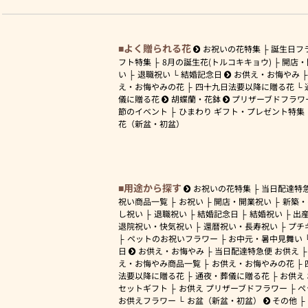
よく贈られる花
お祝いの花特集
誕生日フ
フト特集
8月の誕生花(トルコキキョウ)
開店・
い
退職祝い
結婚記念日
お供え・お悔やみ
え・お悔やみの花
四十九日法要以降に贈る花
儀に贈る花
胡蝶蘭・花鉢
プリザーブドフラワ
節のイベント
ひまわり ギフト・プレゼント特集
花（新盆・初盆）
用途から探す
お祝いの花特集
当日配達特
祝い商品一覧
お祝い
開店・開業祝い
新築・
し祝い
退職祝い
結婚記念日
結婚祝い
出
退院祝い・快気祝い
還暦祝い・長寿祝い
プチ
ペットのお祝いフラワー
お中元・暑中見舞い
日
お供え・お悔やみ
当日配達特急便 お供え
え・お悔やみ商品一覧
お供え・お悔やみの花
法要以降に贈る花
通夜・葬儀に贈る花
お供え
セットギフト
お供え プリザーブドフラワー
ペ
お供えフラワー
お盆（新盆・初盆）
その他