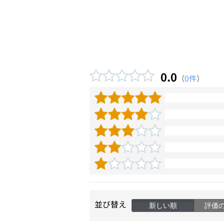
0.0
（
0件
）
並び替え
新しい順
評価