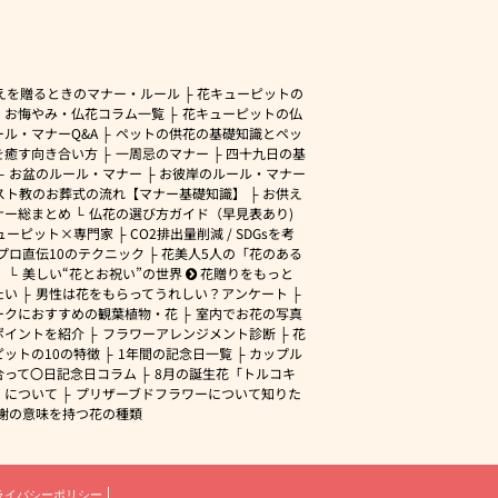
えを贈るときのマナー・ルール
花キューピットの
・お悔やみ・仏花コラム一覧
花キューピットの仏
ル・マナーQ&A
ペットの供花の基礎知識とペッ
を癒す向き合い方
一周忌のマナー
四十九日の基
お盆のルール・マナー
お彼岸のルール・マナー
スト教のお葬式の流れ【マナー基礎知識】
お供え
ナー総まとめ
仏花の選び方ガイド（早見表あり)
ューピット×専門家
CO2排出量削減 / SDGsを考
プロ直伝10のテクニック
花美人5人の「花のある
」
美しい“花とお祝い”の世界
花贈りをもっと
たい
男性は花をもらってうれしい？アンケート
ークにおすすめの観葉植物・花
室内でお花の写真
ポイントを紹介
フラワーアレンジメント診断
花
ピットの10の特徴
1年間の記念日一覧
カップル
合って〇日記念日コラム
8月の誕生花「トルコキ
」について
プリザーブドフラワーについて知りた
謝の意味を持つ花の種類
ライバシーポリシー