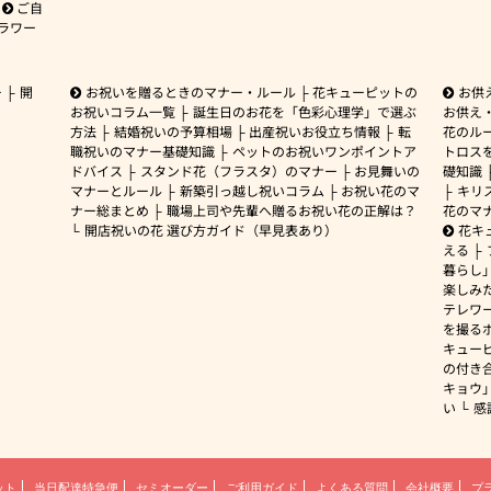
ご自
ラワー
ー
開
お祝いを贈るときのマナー・ルール
花キューピットの
お供
お祝いコラム一覧
誕生日のお花を「色彩心理学」で選ぶ
お供え
方法
結婚祝いの予算相場
出産祝いお役立ち情報
転
花のルー
職祝いのマナー基礎知識
ペットのお祝いワンポイントア
トロス
ドバイス
スタンド花（フラスタ）のマナー
お見舞いの
礎知識
マナーとルール
新築引っ越し祝いコラム
お祝い花のマ
キリ
ナー総まとめ
職場上司や先輩へ贈るお祝い花の正解は？
花のマ
開店祝いの花 選び方ガイド（早見表あり）
花キ
える
暮らし
楽しみ
テレワ
を撮る
キュー
の付き
キョウ
い
感
ット
当日配達特急便
セミオーダー
ご利用ガイド
よくある質問
会社概要
プ