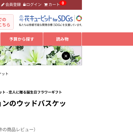
0
会員登録
ログイン
カート
。
での
こちら
予算から探す
読み物
×
ケット
ト - 恋人に贈る誕生日フラワーギフト
ョンのウッドバスケッ
件の商品レビュー）