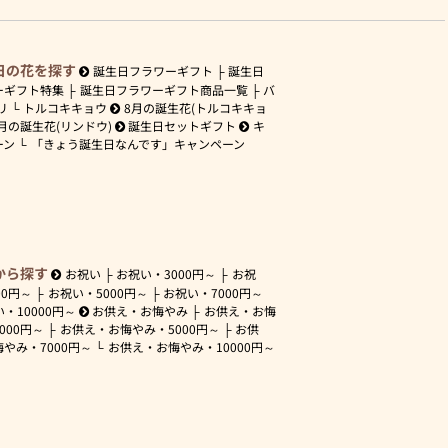
日の花を探す
誕生日フラワーギフト
誕生日
ーギフト特集
誕生日フラワーギフト商品一覧
バ
リ
トルコキキョウ
8月の誕生花(トルコキキョ
月の誕生花(リンドウ)
誕生日セットギフト
キ
ーン
「きょう誕生日なんです」キャンペーン
から探す
お祝い
お祝い・
3000円～
お祝
00円～
お祝い・
5000円～
お祝い・
7000円～
い・
10000円～
お供え・お悔やみ
お供え・お悔
3000円～
お供え・お悔やみ・
5000円～
お供
悔やみ・
7000円～
お供え・お悔やみ・
10000円～