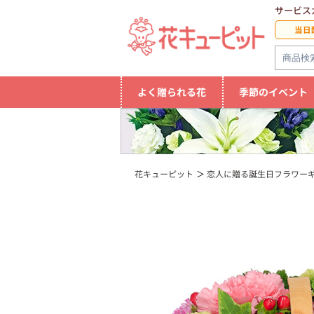
サービス
当日
よく贈られる花
季節のイベント
花キューピット
恋人に贈る誕生日フラワー