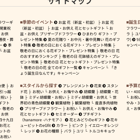
サイトマップ
季節のイベント
誕生
ラワーギ
お盆 花（新盆・初盆）
お盆 花
開業祝
（新盆・初盆）
お盆・お供え 花とセットギフト
お
フラワ
お供
盆・お供え プリザーブドフラワー
ひまわり ギフト・プ
ラ
ユ
通夜・葬
レゼント特集
夏の花贈り・お中元・暑中見舞い 花のギフ
ウ)
9
ー
季
ト特集
敬老の日におくる花ギフト・プレゼント特集
ャンペ
お盆
敬老の日におくる花ギフト・プレゼント特集
敬老の日 花
のおすすめランキング
敬老の日 花鉢植えのギフト・プレ
ゼント特集
敬老の日 花とセットギフト・プレゼント特集
敬老の日の花 全てのギフト一覧
キャンペーン
「き
ょう誕生日なんです」キャンペーン
スタイルから探す
予算
急便
お
アレンジメント
花束
スタン
引っ越
ド花
お祝い
お供え・お悔やみ
胡蝶蘭
胡蝶蘭・花
い・
40
産祝い
鉢
ミディ胡蝶蘭・お祝い
ミディ胡蝶蘭・お供え
世
お祝
ギフト
界初の青色胡蝶蘭
観葉植物
観葉植物
産直多肉植物
やみ・
敬老の
プリザーブドフラワー
お祝い
お供え・お悔やみ
え・お
お供
花とセットギフト
セミオーダー
プチギフト
四十九日
（hanamore -ハナモア-）
花とみどりのeギフト
花キ
 お花と
ューピットのeGfit
カラー
ピンク
イエローオレンジ
ットの
レッド
お花の種類
バラ
ユリ
トルコキキョウ
お祝い