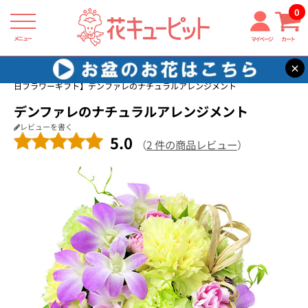
0
メニュー
マイページ
カート
×
花キューピット
家族に贈る誕生日フラワーギフト
【家族に贈る誕生
日フラワーギフト】デンファレのナチュラルアレンジメント
デンファレのナチュラルアレンジメント
レビューを書く
5.0
（
2 件の商品レビュー
）