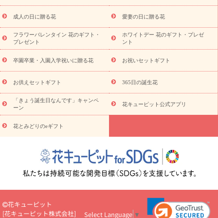
スタイルから探す
ドフラワー
アレンジメント
花束
スタ
ンド花
お祝い
お供え・お悔やみ
胡蝶蘭
胡蝶蘭・花鉢
ミ
成人の日に贈る花
愛妻の日に贈る花
ディ胡蝶蘭・お祝い
ミディ胡蝶蘭・お供え
世界初の青色胡蝶蘭
フラワーバレンタイン 花のギフト・
ホワイトデー 花のギフト・プレゼ
観葉植物
観葉植物
産直多肉植物
プリザーブドフラワー
プレゼント
ント
お祝い
お供え・お悔やみ
花とセットギフト
セミオーダー
プチギフト（hanamore -ハナモア-）
花とみどりのeギフト
花
卒園卒業・入園入学祝いに贈る花
お祝いセットギフト
キューピットのeGfit
カラー
ピンク
イエローオレンジ
レッ
予算から探す
ド
お花の種類
バラ
ユリ
トルコキキョウ
お供えセットギフト
365日の誕生花
お祝い
お祝い・
3000円～
お祝い・
4000円～
お祝い・
5000円～
お祝い・
7000円～
お祝い・
10000円～
お供え・お
「きょう誕生日なんです」キャンペ
花キューピット公式アプリ
ーン
悔やみ
お供え・お悔やみ・
3000円～
お供え・お悔やみ・
5000
円～
お供え・お悔やみ・
7000円～
お供え・お悔やみ・
10000
花とみどりのeギフト
読み物
円～
注目されている記事
365日の誕生花カレンダー
開店・開業祝
いのマナー
定年退職祝いのマナー
お祝いを贈るときのマナー・
ルール
花キューピットのお祝いコラム一覧
誕生日のお花を「色
彩心理学」で選ぶ方法
結婚祝いの予算相場
出産祝いお役立ち情
報
転職祝いのマナー基礎知識
ペットのお祝いワンポイントアド
バイス
スタンド花（フラスタ）のマナー
お見舞いのマナーとル
花キューピット
ール
新築引っ越し祝いコラム
お祝い花のマナー総まとめ
職
[
花キューピット株式会社
]
Select Language
▼
場上司や先輩へ贈るお祝い花の正解は？
開店祝いの花 選び方ガイ