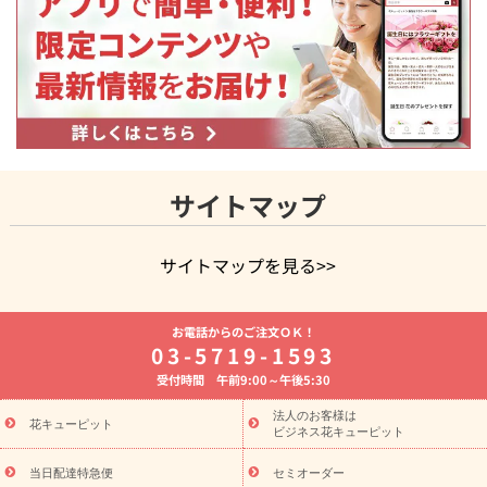
サイトマップ
サイトマップを見る>>
よく贈られる花
お祝いの花特集
誕生日フラワーギフト特集
お電話からのご注文ＯＫ！
8月の誕生花(トルコキキョウ)
開店・開業祝い
退職祝い
結
03-5719-1593
婚記念日
お供え・お悔やみ
お供え・お悔やみの花
四十九日
受付時間 午前9:00～午後5:30
法要以降に贈る花
通夜・葬儀に贈る花
胡蝶蘭・花鉢
プリザ
ーブドフラワー
季節のイベント
ひまわり ギフト・プレゼント
法人のお客様は
季節のイベント
花キューピット
特集
お盆 花（新盆・初盆）
お盆 花（新
ビジネス花キューピット
盆・初盆）
お盆 花（新盆・初盆）
お盆・お供え 花とセットギ
フト
お盆・お供え プリザーブドフラワー
ひまわり ギフト・プ
当日配達特急便
セミオーダー