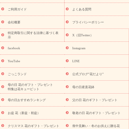
レゼント特集
夏の花贈り・お中元・暑中見舞い 花のギフト特集
敬老の日におくる花ギフト・プレゼント特集
敬老の日におくる
ご利用ガイド
よくある質問
花ギフト・プレゼント特集
敬老の日 花のおすすめランキング
敬
老の日 花鉢植えのギフト・プレゼント特集
敬老の日 花とセットギ
会社概要
プライバシーポリシー
フト・プレゼント特集
敬老の日の花 全てのギフト一覧
キャン
ペーン
映画『ウォーターガーディアンズ』コラボキャンペーン
特定商取引に関する法律に基づく表
X（旧Twitter）
示
誕生日の花を探す
「きょう誕生日なんです」キャンペーン
誕生日フラワーギフト
誕生日フラワーギフト特集
誕生日フラワ
facebook
Instagram
ーギフト商品一覧
バラ
ユリ
トルコキキョウ
8月の誕生花
(トルコキキョウ)
9月の誕生花(リンドウ)
誕生日セットギフト
YouTube
LINE
用途か
キャンペーン
「きょう誕生日なんです」キャンペーン
ら探す
お祝いの花特集
当日配達特急便
お祝い商品一覧
お
ごっこランド
公式ブログ“花だより”
祝い
開店・開業祝い
新築・引っ越し祝い
退職祝い
結婚記
念日
結婚祝い
出産祝い
退院祝い・快気祝い
還暦祝い・長
母の日 花のギフト・プレゼント
母の日産直花鉢
特集は花キューピット
寿祝い
プチギフト
ペットのお祝いフラワー
お中元・暑中見
舞い
敬老の日
お供え・お悔やみ
当日配達特急便 お供え
お
母の日おすすめランキング
父の日 花のギフト・プレゼント
供え・お悔やみ商品一覧
お供え・お悔やみの花
四十九日法要以
降に贈る花
通夜・葬儀に贈る花
お供え お花とセットギフト
お盆 花（新盆・初盆）
敬老の日 花のギフト・プレゼント
お供え プリザーブドフラワー
ペットのお供えフラワー
お盆（新
盆・初盆）
その他
お祝い返し
お見舞い
お取り寄せギフト
ビジネス用
ご自宅用
観葉植物
ミディ胡蝶蘭
プリザーブ
クリスマス 花のギフト・プレゼント
喪中見舞い・冬のお供えに贈る花