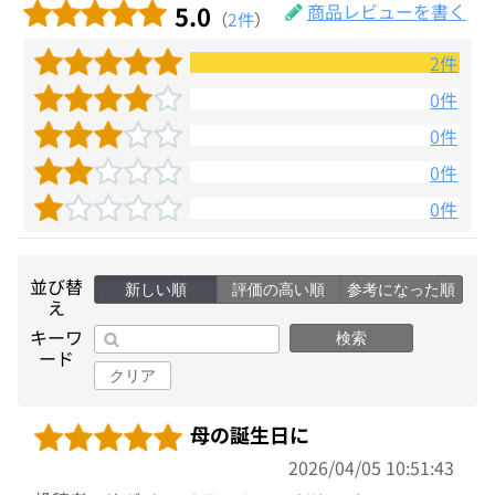
5.0
商品レビューを書く
（
2件
）
2件
0件
0件
0件
0件
並び替
新しい順
評価の高い順
参考になった順
え
キーワ
検索
ード
クリア
母の誕生日に
2026/04/05 10:51:43