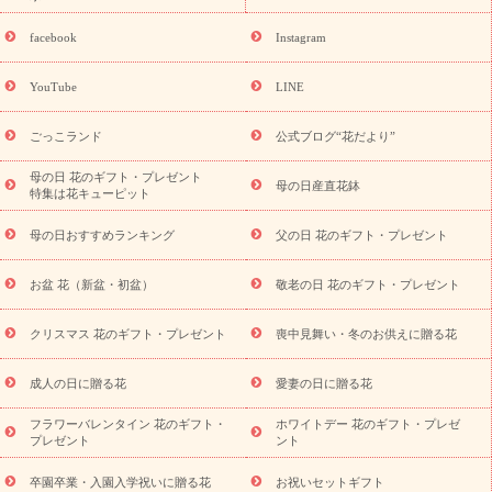
誕生日の花を探す
「きょう誕生日なんです」キャンペーン
誕生日フラワーギフト
誕生日フラワーギフト特集
誕生日フラワ
facebook
Instagram
ーギフト商品一覧
バラ
ユリ
トルコキキョウ
8月の誕生花
(トルコキキョウ)
9月の誕生花(リンドウ)
誕生日セットギフト
YouTube
LINE
用途か
キャンペーン
「きょう誕生日なんです」キャンペーン
ら探す
お祝いの花特集
当日配達特急便
お祝い商品一覧
お
ごっこランド
公式ブログ“花だより”
祝い
開店・開業祝い
新築・引っ越し祝い
退職祝い
結婚記
念日
結婚祝い
出産祝い
退院祝い・快気祝い
還暦祝い・長
母の日 花のギフト・プレゼント
母の日産直花鉢
特集は花キューピット
寿祝い
プチギフト
ペットのお祝いフラワー
お中元・暑中見
舞い
敬老の日
お供え・お悔やみ
当日配達特急便 お供え
お
母の日おすすめランキング
父の日 花のギフト・プレゼント
供え・お悔やみ商品一覧
お供え・お悔やみの花
四十九日法要以
降に贈る花
通夜・葬儀に贈る花
お供え お花とセットギフト
お盆 花（新盆・初盆）
敬老の日 花のギフト・プレゼント
お供え プリザーブドフラワー
ペットのお供えフラワー
お盆（新
盆・初盆）
その他
お祝い返し
お見舞い
お取り寄せギフト
ビジネス用
ご自宅用
観葉植物
ミディ胡蝶蘭
プリザーブ
クリスマス 花のギフト・プレゼント
喪中見舞い・冬のお供えに贈る花
スタイルから探す
ドフラワー
アレンジメント
花束
スタ
ンド花
お祝い
お供え・お悔やみ
胡蝶蘭
胡蝶蘭・花鉢
ミ
成人の日に贈る花
愛妻の日に贈る花
ディ胡蝶蘭・お祝い
ミディ胡蝶蘭・お供え
世界初の青色胡蝶蘭
フラワーバレンタイン 花のギフト・
ホワイトデー 花のギフト・プレゼ
観葉植物
観葉植物
産直多肉植物
プリザーブドフラワー
プレゼント
ント
お祝い
お供え・お悔やみ
花とセットギフト
セミオーダー
プチギフト（hanamore -ハナモア-）
花とみどりのeギフト
花
卒園卒業・入園入学祝いに贈る花
お祝いセットギフト