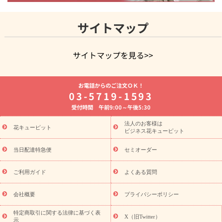
サイトマップ
サイトマップを見る>>
よく贈られる花
お祝いの花特集
誕生日フラワーギフト特集
お電話からのご注文ＯＫ！
8月の誕生花(トルコキキョウ)
開店・開業祝い
退職祝い
結
03-5719-1593
婚記念日
お供え・お悔やみ
お供え・お悔やみの花
四十九日
受付時間 午前9:00～午後5:30
法要以降に贈る花
通夜・葬儀に贈る花
胡蝶蘭・花鉢
プリザ
ーブドフラワー
季節のイベント
ひまわり ギフト・プレゼント
法人のお客様は
季節のイベント
花キューピット
特集
お盆 花（新盆・初盆）
お盆 花（新
ビジネス花キューピット
盆・初盆）
お盆 花（新盆・初盆）
お盆・お供え 花とセットギ
フト
お盆・お供え プリザーブドフラワー
ひまわり ギフト・プ
当日配達特急便
セミオーダー
レゼント特集
夏の花贈り・お中元・暑中見舞い 花のギフト特集
敬老の日におくる花ギフト・プレゼント特集
敬老の日におくる
ご利用ガイド
よくある質問
花ギフト・プレゼント特集
敬老の日 花のおすすめランキング
敬
老の日 花鉢植えのギフト・プレゼント特集
敬老の日 花とセットギ
会社概要
プライバシーポリシー
フト・プレゼント特集
敬老の日の花 全てのギフト一覧
キャン
ペーン
映画『ウォーターガーディアンズ』コラボキャンペーン
特定商取引に関する法律に基づく表
X（旧Twitter）
示