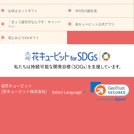
キューピットのeGfit
カラー
ピンク
イエローオレンジ
レッ
予算から探す
ド
お花の種類
バラ
ユリ
トルコキキョウ
お供えセットギフト
365日の誕生花
お祝い
お祝い・
3000円～
お祝い・
4000円～
お祝い・
5000円～
お祝い・
7000円～
お祝い・
10000円～
お供え・お
「きょう誕生日なんです」キャンペ
花キューピット公式アプリ
ーン
悔やみ
お供え・お悔やみ・
3000円～
お供え・お悔やみ・
5000
円～
お供え・お悔やみ・
7000円～
お供え・お悔やみ・
10000
花とみどりのeギフト
読み物
円～
注目されている記事
365日の誕生花カレンダー
開店・開業祝
いのマナー
定年退職祝いのマナー
お祝いを贈るときのマナー・
ルール
花キューピットのお祝いコラム一覧
誕生日のお花を「色
彩心理学」で選ぶ方法
結婚祝いの予算相場
出産祝いお役立ち情
報
転職祝いのマナー基礎知識
ペットのお祝いワンポイントアド
バイス
スタンド花（フラスタ）のマナー
お見舞いのマナーとル
花キューピット
ール
新築引っ越し祝いコラム
お祝い花のマナー総まとめ
職
[
花キューピット株式会社
]
Select Language
▼
場上司や先輩へ贈るお祝い花の正解は？
開店祝いの花 選び方ガイ
ド（早見表あり）
お供えを贈るときのマナー・ルール
花キューピットのお供え・
お悔やみ・仏花コラム一覧
花キューピットの仏花のルール・マナ
ーQ&A
ペットの供花の基礎知識とペットロスを癒す向き合い方
一周忌のマナー
四十九日の基礎知識
お盆のルール・マナー
お彼岸のルール・マナー
キリスト教のお葬式の流れ【マナー基礎