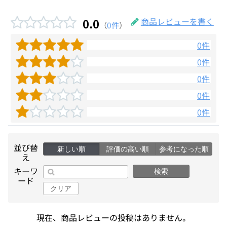
0.0
商品レビューを書く
（
0件
）
0件
0件
0件
0件
0件
並び替
新しい順
評価の高い順
参考になった順
え
キーワ
検索
ード
クリア
現在、商品レビューの投稿はありません。