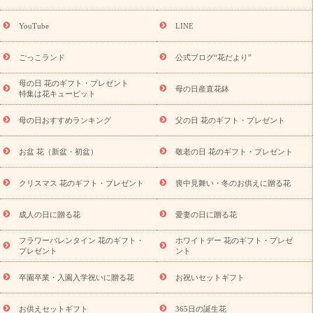
ーギフト商品一覧
バラ
ユリ
トルコキキョウ
8月の誕生花
(トルコキキョウ)
9月の誕生花(リンドウ)
誕生日セットギフト
YouTube
LINE
用途か
キャンペーン
「きょう誕生日なんです」キャンペーン
ら探す
お祝いの花特集
当日配達特急便
お祝い商品一覧
お
ごっこランド
公式ブログ“花だより”
祝い
開店・開業祝い
新築・引っ越し祝い
退職祝い
結婚記
念日
結婚祝い
出産祝い
退院祝い・快気祝い
還暦祝い・長
母の日 花のギフト・プレゼント
母の日産直花鉢
特集は花キューピット
寿祝い
プチギフト
ペットのお祝いフラワー
お中元・暑中見
舞い
敬老の日
お供え・お悔やみ
当日配達特急便 お供え
お
母の日おすすめランキング
父の日 花のギフト・プレゼント
供え・お悔やみ商品一覧
お供え・お悔やみの花
四十九日法要以
降に贈る花
通夜・葬儀に贈る花
お供え お花とセットギフト
お盆 花（新盆・初盆）
敬老の日 花のギフト・プレゼント
お供え プリザーブドフラワー
ペットのお供えフラワー
お盆（新
盆・初盆）
その他
お祝い返し
お見舞い
お取り寄せギフト
ビジネス用
ご自宅用
観葉植物
ミディ胡蝶蘭
プリザーブ
クリスマス 花のギフト・プレゼント
喪中見舞い・冬のお供えに贈る花
スタイルから探す
ドフラワー
アレンジメント
花束
スタ
ンド花
お祝い
お供え・お悔やみ
胡蝶蘭
胡蝶蘭・花鉢
ミ
成人の日に贈る花
愛妻の日に贈る花
ディ胡蝶蘭・お祝い
ミディ胡蝶蘭・お供え
世界初の青色胡蝶蘭
フラワーバレンタイン 花のギフト・
ホワイトデー 花のギフト・プレゼ
観葉植物
観葉植物
産直多肉植物
プリザーブドフラワー
プレゼント
ント
お祝い
お供え・お悔やみ
花とセットギフト
セミオーダー
プチギフト（hanamore -ハナモア-）
花とみどりのeギフト
花
卒園卒業・入園入学祝いに贈る花
お祝いセットギフト
キューピットのeGfit
カラー
ピンク
イエローオレンジ
レッ
予算から探す
ド
お花の種類
バラ
ユリ
トルコキキョウ
お供えセットギフト
365日の誕生花