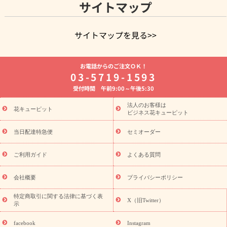
サイトマップ
サイトマップを見る>>
よく贈られる花
お祝いの花特集
誕生日フラワーギフト特集
お電話からのご注文ＯＫ！
8月の誕生花(トルコキキョウ)
開店・開業祝い
退職祝い
結
03-5719-1593
婚記念日
お供え・お悔やみ
お供え・お悔やみの花
四十九日
受付時間 午前9:00～午後5:30
法要以降に贈る花
通夜・葬儀に贈る花
胡蝶蘭・花鉢
プリザ
ーブドフラワー
季節のイベント
ひまわり ギフト・プレゼント
法人のお客様は
季節のイベント
花キューピット
特集
お盆 花（新盆・初盆）
お盆 花（新
ビジネス花キューピット
盆・初盆）
お盆 花（新盆・初盆）
お盆・お供え 花とセットギ
フト
お盆・お供え プリザーブドフラワー
ひまわり ギフト・プ
当日配達特急便
セミオーダー
レゼント特集
夏の花贈り・お中元・暑中見舞い 花のギフト特集
敬老の日におくる花ギフト・プレゼント特集
敬老の日におくる
ご利用ガイド
よくある質問
花ギフト・プレゼント特集
敬老の日 花のおすすめランキング
敬
老の日 花鉢植えのギフト・プレゼント特集
敬老の日 花とセットギ
会社概要
プライバシーポリシー
フト・プレゼント特集
敬老の日の花 全てのギフト一覧
キャン
ペーン
映画『ウォーターガーディアンズ』コラボキャンペーン
特定商取引に関する法律に基づく表
X（旧Twitter）
示
誕生日の花を探す
「きょう誕生日なんです」キャンペーン
誕生日フラワーギフト
誕生日フラワーギフト特集
誕生日フラワ
facebook
Instagram