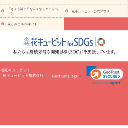
お祝い
お祝い・
3000円～
お祝い・
4000円～
お祝い・
5000円～
お祝い・
7000円～
お祝い・
10000円～
お供え・お
「きょう誕生日なんです」キャンペ
花キューピット公式アプリ
ーン
悔やみ
お供え・お悔やみ・
3000円～
お供え・お悔やみ・
5000
円～
お供え・お悔やみ・
7000円～
お供え・お悔やみ・
10000
花とみどりのeギフト
読み物
円～
注目されている記事
365日の誕生花カレンダー
開店・開業祝
いのマナー
定年退職祝いのマナー
お祝いを贈るときのマナー・
ルール
花キューピットのお祝いコラム一覧
誕生日のお花を「色
彩心理学」で選ぶ方法
結婚祝いの予算相場
出産祝いお役立ち情
報
転職祝いのマナー基礎知識
ペットのお祝いワンポイントアド
バイス
スタンド花（フラスタ）のマナー
お見舞いのマナーとル
花キューピット
ール
新築引っ越し祝いコラム
お祝い花のマナー総まとめ
職
[
花キューピット株式会社
]
Select Language
▼
場上司や先輩へ贈るお祝い花の正解は？
開店祝いの花 選び方ガイ
ド（早見表あり）
お供えを贈るときのマナー・ルール
花キューピットのお供え・
お悔やみ・仏花コラム一覧
花キューピットの仏花のルール・マナ
ーQ&A
ペットの供花の基礎知識とペットロスを癒す向き合い方
一周忌のマナー
四十九日の基礎知識
お盆のルール・マナー
お彼岸のルール・マナー
キリスト教のお葬式の流れ【マナー基礎
知識】
お供え花のマナー総まとめ
仏花の選び方ガイド（早見表
あり)
花キューピット×専門家
CO2排出量削減 / SDGsを考える