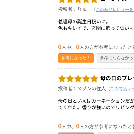
投稿者：りゅこ
（
この商品レビューを
義理母の誕生日祝いに。
色もキレイで、玄関に飾って匂いも
0
0
人中、
人の方が参考になったと
参考になった！
参考にならなかっ
母の日のプレ
投稿者：メゾンの住人
（
この商品レ
母の日といえばカーネーションだ
てくれた。香りが強いのでリビン
0
0
人中、
人の方が参考になったと