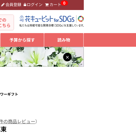
0
会員登録
ログイン
カート
。
での
こちら
予算から探す
読み物
×
ラワーギフト
 件の商品レビュー
）
花束