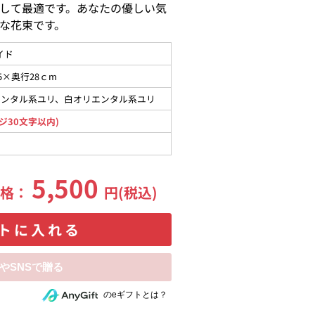
して最適です。あなたの優しい気
な花束です。
イド
5×奥行28ｃm
エンタル系ユリ、白オリエンタル系ユリ
ジ30文字以内)
5,500
価格：
円(税込)
トに入れる
相手にeギフトで贈る
のeギフトとは？