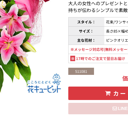
大人の女性へのプレゼントと
持ちが伝わるシンプルで素敵
スタイル：
花束/ワンサ
サイズ：
長さ85×幅4
主な花材：
ピンクオリ
※メッセージ対応可(無料メッセー
※
17時でのご注文で翌日お届け
511081
カー
住所を知らない