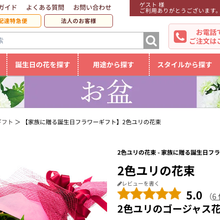
ゲスト 様
ガイド
よくある質問
お問い合わせ
ご利用ありがとうございます
配達特急便
法人のお客様
お電話
ご注文は
誕生日の花を探す
用途から探す
スタイルから探す
ギフト
【家族に贈る誕生日フラワーギフト】2色ユリの花束
2色ユリの花束 - 家族に贈る誕生日フ
2色ユリの花束
レビューを書く
5.0
（
6
2色ユリのゴージャス