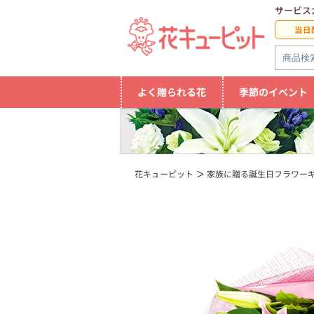
サービス
当日
よく贈られる花
季節のイベント
花キューピット
家族に贈る誕生日フラワー