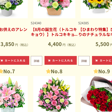
524340
524385
お供えのアレン
【8月の誕生花（トルコキ
【ひまわり特集】
キョウ）】トルコキキョ
りのナチュラルな
ウのナチュラルなアレン
ブアレンジメント
3,850
4,400
5,500
ジメント
円（税込）
円（税込）
カートに入れる
カートに入れる
カートに
詳細
詳細
No.7
No.8
No.9