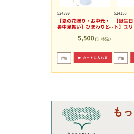
524399
524150
【夏の花贈り・お中元・
【誕生日
暑中見舞い】ひまわりと
ト】ユリ
ユリの爽やかなアレンジ
キュート
5,500
メント
円（税込）
カートに入れる
詳細
詳細