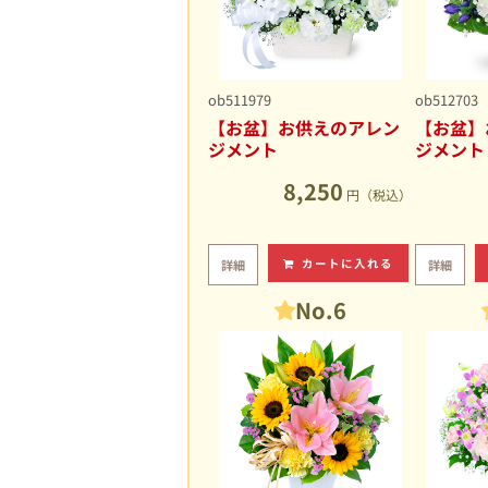
ob511979
ob512703
【お盆】お供えのアレン
【お盆】
ジメント
ジメント
8,250
円（税込）
カートに入れる
詳細
詳細
No.6