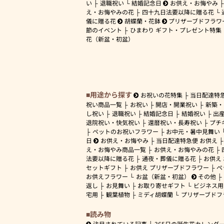
い
退職祝い
結婚記念日
お供え・お悔やみ
え・お悔やみの花
四十九日法要以降に贈る花
儀に贈る花
胡蝶蘭・花鉢
プリザーブドフラワ
節のイベント
ひまわり ギフト・プレゼント特集
花（新盆・初盆）
用途から探す
お祝いの花特集
当日配達特
祝い商品一覧
お祝い
開店・開業祝い
新築・
し祝い
退職祝い
結婚記念日
結婚祝い
出
退院祝い・快気祝い
還暦祝い・長寿祝い
プチ
ペットのお祝いフラワー
お中元・暑中見舞い
日
お供え・お悔やみ
当日配達特急便 お供え
え・お悔やみ商品一覧
お供え・お悔やみの花
法要以降に贈る花
通夜・葬儀に贈る花
お供え
セットギフト
お供え プリザーブドフラワー
ペ
お供えフラワー
お盆（新盆・初盆）
その他
返し
お見舞い
お取り寄せギフト
ビジネス用
宅用
観葉植物
ミディ胡蝶蘭
プリザーブドフ
読み物
注目されている記事
365日の誕生花カレンダ