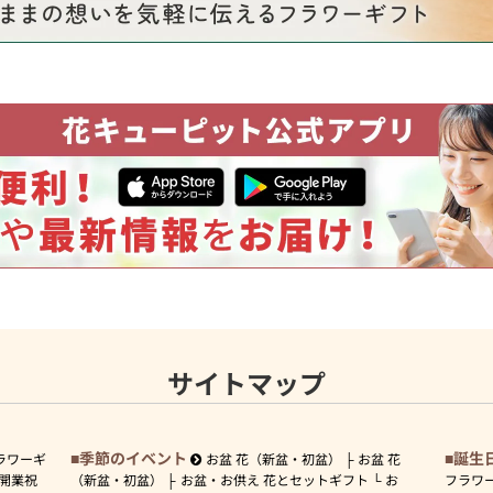
サイトマップ
季節のイベント
誕生
ラワーギ
お盆 花（新盆・初盆）
お盆 花
開業祝
（新盆・初盆）
お盆・お供え 花とセットギフト
お
フラワ