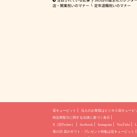
店・開業祝いのマナー
定年退職祝いのマナー
花キューピット
法人のお客様は
ビジネス花キューピ
特定商取引に関する法律に基づく表示
X（旧Twitter）
facebook
Instagram
YouTube
L
母の日 花のギフト・プレゼント
特集は花キューピット