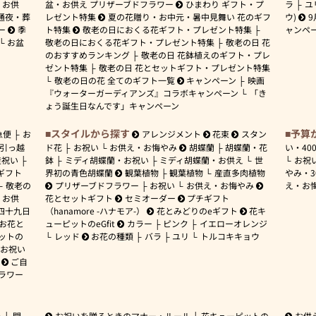
お供
盆・お供え プリザーブドフラワー
ひまわり ギフト・プ
ラ
ユ
通夜・葬
レゼント特集
夏の花贈り・お中元・暑中見舞い 花のギフ
ウ)
9
ー
季
ト特集
敬老の日におくる花ギフト・プレゼント特集
ャンペ
お盆
敬老の日におくる花ギフト・プレゼント特集
敬老の日 花
のおすすめランキング
敬老の日 花鉢植えのギフト・プレ
ゼント特集
敬老の日 花とセットギフト・プレゼント特集
敬老の日の花 全てのギフト一覧
キャンペーン
映画
『ウォーターガーディアンズ』コラボキャンペーン
「き
ょう誕生日なんです」キャンペーン
スタイルから探す
予算
急便
お
アレンジメント
花束
スタン
引っ越
ド花
お祝い
お供え・お悔やみ
胡蝶蘭
胡蝶蘭・花
い・
40
産祝い
鉢
ミディ胡蝶蘭・お祝い
ミディ胡蝶蘭・お供え
世
お祝
ギフト
界初の青色胡蝶蘭
観葉植物
観葉植物
産直多肉植物
やみ・
敬老の
プリザーブドフラワー
お祝い
お供え・お悔やみ
え・お
お供
花とセットギフト
セミオーダー
プチギフト
四十九日
（hanamore -ハナモア-）
花とみどりのeギフト
花キ
 お花と
ューピットのeGfit
カラー
ピンク
イエローオレンジ
ットの
レッド
お花の種類
バラ
ユリ
トルコキキョウ
お祝い
ご自
ラワー
ー
開
お祝いを贈るときのマナー・ルール
花キューピットの
お供