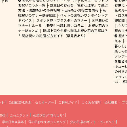
お祝いコラム一覧
誕生日のお花を「色彩心理学」で選ぶ
お供え
方法
結婚祝いの予算相場
出産祝いお役立ち情報
転
花のルー
職祝いのマナー基礎知識
ペットのお祝いワンポイントア
トロス
ドバイス
スタンド花（フラスタ）のマナー
お見舞いの
礎知識
マナーとルール
新築引っ越し祝いコラム
お祝い花のマ
キリ
ナー総まとめ
職場上司や先輩へ贈るお祝い花の正解は？
花のマ
開店祝いの花 選び方ガイド（早見表あり）
花キ
える
暮らし
楽しみ
テレワ
を撮る
キュー
の付き
キョウ
い
感
ット
当日配達特急便
セミオーダー
ご利用ガイド
よくある質問
会社概要
プ
INE
ごっこランド
公式ブログ“花だより”
母の日産直花鉢
母の日おすすめランキング
父の日 花のギフト・プレゼント