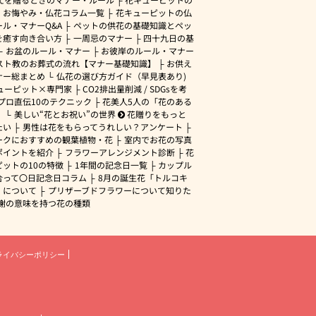
・お悔やみ・仏花コラム一覧
花キューピットの仏
ル・マナーQ&A
ペットの供花の基礎知識とペッ
を癒す向き合い方
一周忌のマナー
四十九日の基
お盆のルール・マナー
お彼岸のルール・マナー
スト教のお葬式の流れ【マナー基礎知識】
お供え
ナー総まとめ
仏花の選び方ガイド（早見表あり)
ューピット×専門家
CO2排出量削減 / SDGsを考
プロ直伝10のテクニック
花美人5人の「花のある
」
美しい“花とお祝い”の世界
花贈りをもっと
たい
男性は花をもらってうれしい？アンケート
ークにおすすめの観葉植物・花
室内でお花の写真
ポイントを紹介
フラワーアレンジメント診断
花
ピットの10の特徴
1年間の記念日一覧
カップル
合って〇日記念日コラム
8月の誕生花「トルコキ
」について
プリザーブドフラワーについて知りた
謝の意味を持つ花の種類
ライバシーポリシー