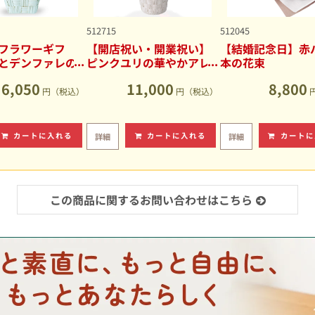
512715
512045
フラワーギフ
【開店祝い・開業祝い】
【結婚記念日】赤バ
とデンファレの
ピンクユリの華やかアレ
本の花束
アレンジメント
ンジメント
6,050
11,000
8,800
円（税込）
円（税込）
カートに入れる
カートに入れる
カートに
詳細
詳細
この商品に関するお問い合わせはこちら