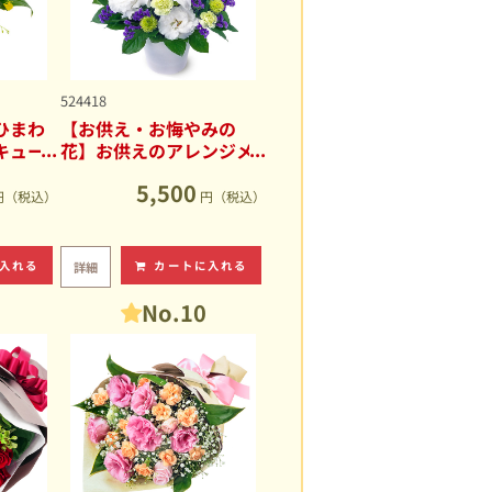
524418
ひまわ
【お供え・お悔やみの
キュー
花】お供えのアレンジメ
ント
5,500
円（税込）
円（税込）
入れる
カートに入れる
詳細
No.10