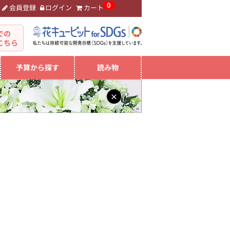
0
会員登録
ログイン
カート
。
での
こちら
予算から探す
読み物
×