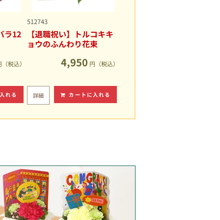
512743
ラ12
【退職祝い】トルコキキ
ョウのふんわり花束
4,950
円（税込）
円（税込）
入れる
カートに入れる
詳細