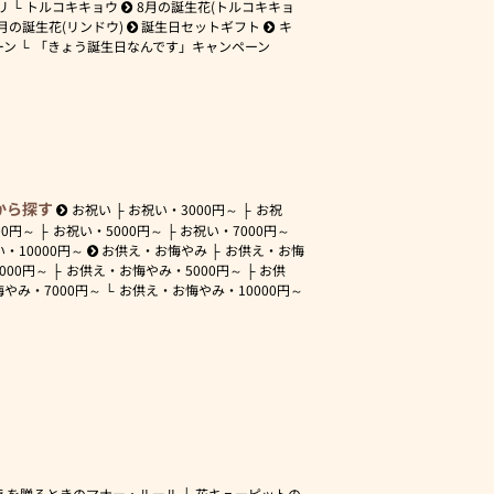
リ
トルコキキョウ
8月の誕生花(トルコキキョ
月の誕生花(リンドウ)
誕生日セットギフト
キ
ーン
「きょう誕生日なんです」キャンペーン
から探す
お祝い
お祝い・
3000円～
お祝
00円～
お祝い・
5000円～
お祝い・
7000円～
い・
10000円～
お供え・お悔やみ
お供え・お悔
3000円～
お供え・お悔やみ・
5000円～
お供
悔やみ・
7000円～
お供え・お悔やみ・
10000円～
えを贈るときのマナー・ルール
花キューピットの