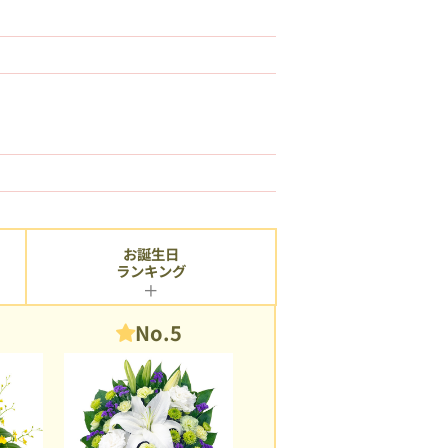
お誕生日
ランキング
No.5