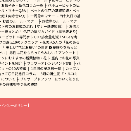
・お悔やみ・仏花コラム一覧
花キューピットの仏
ル・マナーQ&A
ペットの供花の基礎知識とペッ
を癒す向き合い方
一周忌のマナー
四十九日の基
お盆のルール・マナー
お彼岸のルール・マナー
スト教のお葬式の流れ【マナー基礎知識】
お供え
ナー総まとめ
仏花の選び方ガイド（早見表あり)
ューピット×専門家
CO2排出量削減 / SDGsを考
プロ直伝10のテクニック
花美人5人の「花のある
」
美しい“花とお祝い”の世界
花贈りをもっと
たい
男性は花をもらってうれしい？アンケート
ークにおすすめの観葉植物・花
室内でお花の写真
ポイントを紹介
フラワーアレンジメント診断
花
ピットの10の特徴
1年間の記念日一覧
カップル
合って〇日記念日コラム
8月の誕生花「トルコキ
」について
プリザーブドフラワーについて知りた
謝の意味を持つ花の種類
ライバシーポリシー