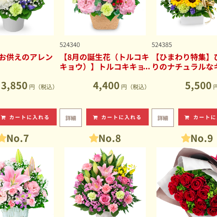
524340
524385
お供えのアレン
【8月の誕生花（トルコキ
【ひまわり特集】
キョウ）】トルコキキョ
りのナチュラルな
ウのナチュラルなアレン
ブアレンジメント
3,850
4,400
5,500
ジメント
円（税込）
円（税込）
カートに入れる
カートに入れる
カートに
詳細
詳細
No.7
No.8
No.9