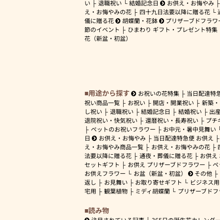
い
退職祝い
結婚記念日
お供え・お悔やみ
え・お悔やみの花
四十九日法要以降に贈る花
儀に贈る花
胡蝶蘭・花鉢
プリザーブドフラワ
節のイベント
ひまわり ギフト・プレゼント特集
花（新盆・初盆）
用途から探す
お祝いの花特集
当日配達特
祝い商品一覧
お祝い
開店・開業祝い
新築・
し祝い
退職祝い
結婚記念日
結婚祝い
出
退院祝い・快気祝い
還暦祝い・長寿祝い
プチ
ペットのお祝いフラワー
お中元・暑中見舞い
日
お供え・お悔やみ
当日配達特急便 お供え
え・お悔やみ商品一覧
お供え・お悔やみの花
法要以降に贈る花
通夜・葬儀に贈る花
お供え
セットギフト
お供え プリザーブドフラワー
ペ
お供えフラワー
お盆（新盆・初盆）
その他
返し
お見舞い
お取り寄せギフト
ビジネス用
宅用
観葉植物
ミディ胡蝶蘭
プリザーブドフ
読み物
注目されている記事
365日の誕生花カレンダ