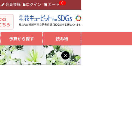
0
会員登録
ログイン
カート
。
での
こちら
予算から探す
読み物
×