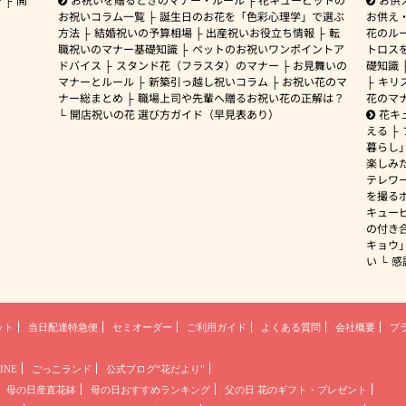
お祝いコラム一覧
誕生日のお花を「色彩心理学」で選ぶ
お供え
方法
結婚祝いの予算相場
出産祝いお役立ち情報
転
花のルー
職祝いのマナー基礎知識
ペットのお祝いワンポイントア
トロス
ドバイス
スタンド花（フラスタ）のマナー
お見舞いの
礎知識
マナーとルール
新築引っ越し祝いコラム
お祝い花のマ
キリ
ナー総まとめ
職場上司や先輩へ贈るお祝い花の正解は？
花のマ
開店祝いの花 選び方ガイド（早見表あり）
花キ
える
暮らし
楽しみ
テレワ
を撮る
キュー
の付き
キョウ
い
感
ット
当日配達特急便
セミオーダー
ご利用ガイド
よくある質問
会社概要
プ
INE
ごっこランド
公式ブログ“花だより”
母の日産直花鉢
母の日おすすめランキング
父の日 花のギフト・プレゼント