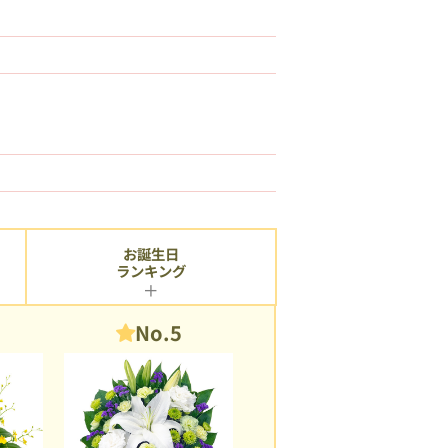
お誕生日
ランキング
No.5