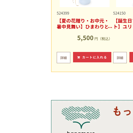
524399
524150
【夏の花贈り・お中元・
【誕生日
暑中見舞い】ひまわりと
ト】ユリ
ユリの爽やかなアレンジ
キュート
5,500
メント
円（税込）
カートに入れる
詳細
詳細