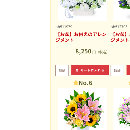
ob511979
ob512703
【お盆】お供えのアレン
【お盆】
ジメント
ジメント
8,250
円（税込）
カートに入れる
詳細
詳細
No.6