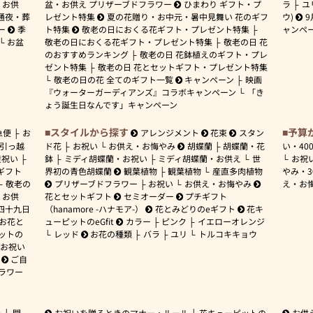
お供
盆・お供え プリザーブドフラワー
ひまわり ギフト・プ
ラ
ユ
通夜・葬
レゼント特集
夏の花贈り・お中元・暑中見舞い 花のギフ
ウ)
9
ー
季
ト特集
敬老の日におくる花ギフト・プレゼント特集
ャンペ
お盆
敬老の日におくる花ギフト・プレゼント特集
敬老の日 花
のおすすめランキング
敬老の日 花鉢植えのギフト・プレ
ゼント特集
敬老の日 花とセットギフト・プレゼント特集
敬老の日の花 全てのギフト一覧
キャンペーン
映画
『ウォーターガーディアンズ』コラボキャンペーン
「き
ょう誕生日なんです」キャンペーン
スタイルから探す
予算
急便
お
アレンジメント
花束
スタン
引っ越
ド花
お祝い
お供え・お悔やみ
胡蝶蘭
胡蝶蘭・花
い・
40
産祝い
鉢
ミディ胡蝶蘭・お祝い
ミディ胡蝶蘭・お供え
世
お祝
ギフト
界初の青色胡蝶蘭
観葉植物
観葉植物
産直多肉植物
やみ・
敬老の
プリザーブドフラワー
お祝い
お供え・お悔やみ
え・お
お供
花とセットギフト
セミオーダー
プチギフト
四十九日
（hanamore -ハナモア-）
花とみどりのeギフト
花キ
 お花と
ューピットのeGfit
カラー
ピンク
イエローオレンジ
ットの
レッド
お花の種類
バラ
ユリ
トルコキキョウ
お祝い
ご自
ラワー
ー
開
お祝いを贈るときのマナー・ルール
花キューピットの
お供