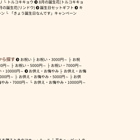
リ
トルコキキョウ
8月の誕生花(トルコキキョ
月の誕生花(リンドウ)
誕生日セットギフト
キ
ーン
「きょう誕生日なんです」キャンペーン
から探す
お祝い
お祝い・
3000円～
お祝
00円～
お祝い・
5000円～
お祝い・
7000円～
い・
10000円～
お供え・お悔やみ
お供え・お悔
3000円～
お供え・お悔やみ・
5000円～
お供
悔やみ・
7000円～
お供え・お悔やみ・
10000円～
えを贈るときのマナー・ルール
花キューピットの