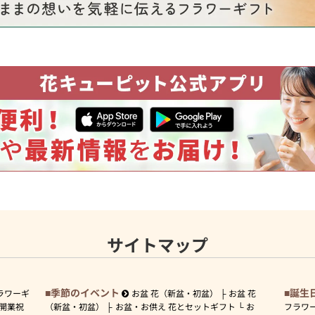
サイトマップ
季節のイベント
誕生
ラワーギ
お盆 花（新盆・初盆）
お盆 花
開業祝
（新盆・初盆）
お盆・お供え 花とセットギフト
お
フラワ