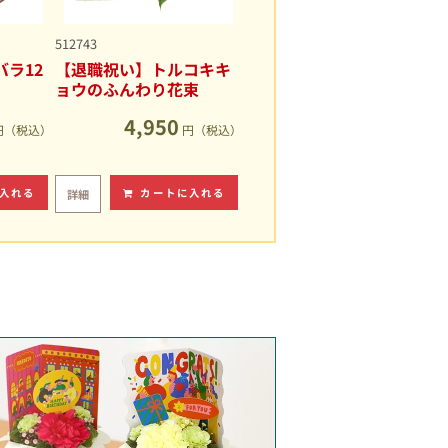
512743
ラ12
【退職祝い】トルコキキ
ョウのふんわり花束
4,950
円（税込）
円（税込）
入れる
カートに入れる
詳細