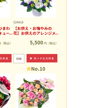
524418
ひまわ
【お供え・お悔やみの
キュー
花】お供えのアレンジメ
ント
5,500
円（税込）
円（税込）
入れる
カートに入れる
詳細
No.10