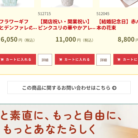
512715
512045
フラワーギフ
【開店祝い・開業祝い】
【結婚記念日】赤バ
とデンファレの
ピンクユリの華やかアレ
本の花束
アレンジメント
ンジメント
6,050
11,000
8,800
円（税込）
円（税込）
カートに入れる
カートに入れる
カートに
詳細
詳細
この商品に関するお問い合わせはこちら