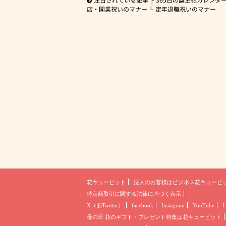
店・開業祝いのマナー
定年退職祝いのマナー
花キューピット
法人のお客様は
ビジネス花キューピ
特定商取引に関する法律に基づく表示
X（旧Twitter）
facebook
Instagram
YouTube
L
母の日 花のギフト・プレゼント
特集は花キューピット