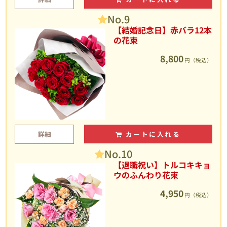
No.9
【結婚記念日】赤バラ12本
の花束
8,800
円（税込）
詳細
カートに入れる
No.10
【退職祝い】トルコキキョ
ウのふんわり花束
4,950
円（税込）