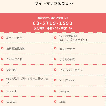
サイトマップを見る>>
よく贈られる花
お祝いの花特集
誕生日フラワーギフト特集
お電話からのご注文ＯＫ！
8月の誕生花(トルコキキョウ)
開店・開業祝い
退職祝い
結
03-5719-1593
婚記念日
お供え・お悔やみ
お供え・お悔やみの花
四十九日
受付時間 午前9:00～午後5:30
法要以降に贈る花
通夜・葬儀に贈る花
胡蝶蘭・花鉢
プリザ
ーブドフラワー
季節のイベント
ひまわり ギフト・プレゼント
法人のお客様は
季節のイベント
花キューピット
特集
お盆 花（新盆・初盆）
お盆 花（新
ビジネス花キューピット
盆・初盆）
お盆 花（新盆・初盆）
お盆・お供え 花とセットギ
フト
お盆・お供え プリザーブドフラワー
ひまわり ギフト・プ
当日配達特急便
セミオーダー
レゼント特集
夏の花贈り・お中元・暑中見舞い 花のギフト特集
敬老の日におくる花ギフト・プレゼント特集
敬老の日におくる
ご利用ガイド
よくある質問
花ギフト・プレゼント特集
敬老の日 花のおすすめランキング
敬
老の日 花鉢植えのギフト・プレゼント特集
敬老の日 花とセットギ
会社概要
プライバシーポリシー
フト・プレゼント特集
敬老の日の花 全てのギフト一覧
キャン
ペーン
映画『ウォーターガーディアンズ』コラボキャンペーン
特定商取引に関する法律に基づく表
X（旧Twitter）
示
誕生日の花を探す
「きょう誕生日なんです」キャンペーン
誕生日フラワーギフト
誕生日フラワーギフト特集
誕生日フラワ
facebook
Instagram
ーギフト商品一覧
バラ
ユリ
トルコキキョウ
8月の誕生花
(トルコキキョウ)
9月の誕生花(リンドウ)
誕生日セットギフト
YouTube
LINE
用途か
キャンペーン
「きょう誕生日なんです」キャンペーン