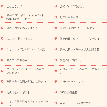
ら探す
お祝いの花特集
当日配達特急便
お祝い商品一覧
お
ごっこランド
公式ブログ“花だより”
祝い
開店・開業祝い
新築・引っ越し祝い
退職祝い
結婚記
念日
結婚祝い
出産祝い
退院祝い・快気祝い
還暦祝い・長
母の日 花のギフト・プレゼント
母の日産直花鉢
特集は花キューピット
寿祝い
プチギフト
ペットのお祝いフラワー
お中元・暑中見
舞い
敬老の日
お供え・お悔やみ
当日配達特急便 お供え
お
母の日おすすめランキング
父の日 花のギフト・プレゼント
供え・お悔やみ商品一覧
お供え・お悔やみの花
四十九日法要以
降に贈る花
通夜・葬儀に贈る花
お供え お花とセットギフト
お盆 花（新盆・初盆）
敬老の日 花のギフト・プレゼント
お供え プリザーブドフラワー
ペットのお供えフラワー
お盆（新
盆・初盆）
その他
お祝い返し
お見舞い
お取り寄せギフト
ビジネス用
ご自宅用
観葉植物
ミディ胡蝶蘭
プリザーブ
クリスマス 花のギフト・プレゼント
喪中見舞い・冬のお供えに贈る花
スタイルから探す
ドフラワー
アレンジメント
花束
スタ
ンド花
お祝い
お供え・お悔やみ
胡蝶蘭
胡蝶蘭・花鉢
ミ
成人の日に贈る花
愛妻の日に贈る花
ディ胡蝶蘭・お祝い
ミディ胡蝶蘭・お供え
世界初の青色胡蝶蘭
フラワーバレンタイン 花のギフト・
ホワイトデー 花のギフト・プレゼ
観葉植物
観葉植物
産直多肉植物
プリザーブドフラワー
プレゼント
ント
お祝い
お供え・お悔やみ
花とセットギフト
セミオーダー
プチギフト（hanamore -ハナモア-）
花とみどりのeギフト
花
卒園卒業・入園入学祝いに贈る花
お祝いセットギフト
キューピットのeGfit
カラー
ピンク
イエローオレンジ
レッ
予算から探す
ド
お花の種類
バラ
ユリ
トルコキキョウ
お供えセットギフト
365日の誕生花
お祝い
お祝い・
3000円～
お祝い・
4000円～
お祝い・
5000円～
お祝い・
7000円～
お祝い・
10000円～
お供え・お
「きょう誕生日なんです」キャンペ
花キューピット公式アプリ
ーン
悔やみ
お供え・お悔やみ・
3000円～
お供え・お悔やみ・
5000