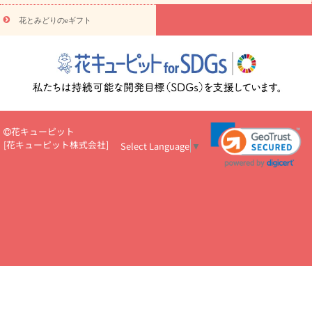
円～
お供え・お悔やみ・
7000円～
お供え・お悔やみ・
10000
花とみどりのeギフト
読み物
円～
注目されている記事
365日の誕生花カレンダー
開店・開業祝
いのマナー
定年退職祝いのマナー
お祝いを贈るときのマナー・
ルール
花キューピットのお祝いコラム一覧
誕生日のお花を「色
彩心理学」で選ぶ方法
結婚祝いの予算相場
出産祝いお役立ち情
報
転職祝いのマナー基礎知識
ペットのお祝いワンポイントアド
バイス
スタンド花（フラスタ）のマナー
お見舞いのマナーとル
花キューピット
ール
新築引っ越し祝いコラム
お祝い花のマナー総まとめ
職
[
花キューピット株式会社
]
Select Language
▼
場上司や先輩へ贈るお祝い花の正解は？
開店祝いの花 選び方ガイ
ド（早見表あり）
お供えを贈るときのマナー・ルール
花キューピットのお供え・
お悔やみ・仏花コラム一覧
花キューピットの仏花のルール・マナ
ーQ&A
ペットの供花の基礎知識とペットロスを癒す向き合い方
一周忌のマナー
四十九日の基礎知識
お盆のルール・マナー
お彼岸のルール・マナー
キリスト教のお葬式の流れ【マナー基礎
知識】
お供え花のマナー総まとめ
仏花の選び方ガイド（早見表
あり)
花キューピット×専門家
CO2排出量削減 / SDGsを考える
プロ直伝10のテクニック
花美人5人の「花のある暮らし」
美
しい“花とお祝い”の世界
花贈りをもっと楽しみたい
男性は花を
もらってうれしい？アンケート
テレワークにおすすめの観葉植