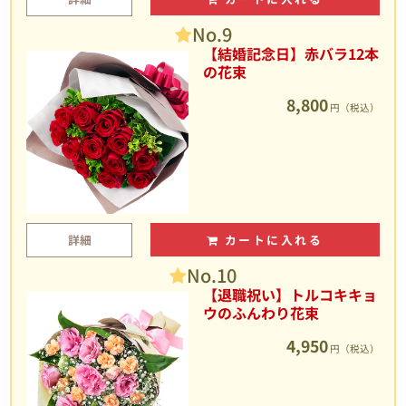
No.9
【結婚記念日】赤バラ12本
の花束
8,800
円（税込）
詳細
カートに入れる
No.10
【退職祝い】トルコキキョ
ウのふんわり花束
4,950
円（税込）