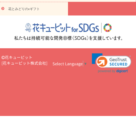
円～
お供え・お悔やみ・
7000円～
お供え・お悔やみ・
10000
花とみどりのeギフト
読み物
円～
注目されている記事
365日の誕生花カレンダー
開店・開業祝
いのマナー
定年退職祝いのマナー
お祝いを贈るときのマナー・
ルール
花キューピットのお祝いコラム一覧
誕生日のお花を「色
彩心理学」で選ぶ方法
結婚祝いの予算相場
出産祝いお役立ち情
報
転職祝いのマナー基礎知識
ペットのお祝いワンポイントアド
バイス
スタンド花（フラスタ）のマナー
お見舞いのマナーとル
花キューピット
ール
新築引っ越し祝いコラム
お祝い花のマナー総まとめ
職
[
花キューピット株式会社
]
Select Language
▼
場上司や先輩へ贈るお祝い花の正解は？
開店祝いの花 選び方ガイ
ド（早見表あり）
お供えを贈るときのマナー・ルール
花キューピットのお供え・
お悔やみ・仏花コラム一覧
花キューピットの仏花のルール・マナ
ーQ&A
ペットの供花の基礎知識とペットロスを癒す向き合い方
一周忌のマナー
四十九日の基礎知識
お盆のルール・マナー
お彼岸のルール・マナー
キリスト教のお葬式の流れ【マナー基礎
知識】
お供え花のマナー総まとめ
仏花の選び方ガイド（早見表
あり)
花キューピット×専門家
CO2排出量削減 / SDGsを考える
プロ直伝10のテクニック
花美人5人の「花のある暮らし」
美
しい“花とお祝い”の世界
花贈りをもっと楽しみたい
男性は花を
もらってうれしい？アンケート
テレワークにおすすめの観葉植