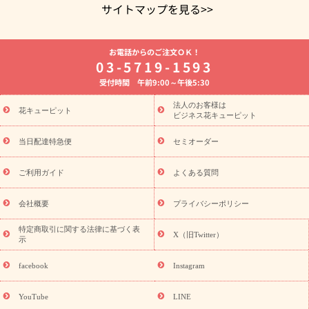
サイトマップを見る>>
よく贈られる花
お祝いの花特集
誕生日フラワーギフト特集
お電話からのご注文ＯＫ！
8月の誕生花(トルコキキョウ)
開店・開業祝い
退職祝い
結
03-5719-1593
婚記念日
お供え・お悔やみ
お供え・お悔やみの花
四十九日
受付時間 午前9:00～午後5:30
法要以降に贈る花
通夜・葬儀に贈る花
胡蝶蘭・花鉢
プリザ
ーブドフラワー
季節のイベント
ひまわり ギフト・プレゼント
法人のお客様は
季節のイベント
花キューピット
特集
お盆 花（新盆・初盆）
お盆 花（新
ビジネス花キューピット
盆・初盆）
お盆 花（新盆・初盆）
お盆・お供え 花とセットギ
フト
お盆・お供え プリザーブドフラワー
ひまわり ギフト・プ
当日配達特急便
セミオーダー
レゼント特集
夏の花贈り・お中元・暑中見舞い 花のギフト特集
敬老の日におくる花ギフト・プレゼント特集
敬老の日におくる
ご利用ガイド
よくある質問
花ギフト・プレゼント特集
敬老の日 花のおすすめランキング
敬
老の日 花鉢植えのギフト・プレゼント特集
敬老の日 花とセットギ
会社概要
プライバシーポリシー
フト・プレゼント特集
敬老の日の花 全てのギフト一覧
キャン
ペーン
映画『ウォーターガーディアンズ』コラボキャンペーン
特定商取引に関する法律に基づく表
X（旧Twitter）
示
誕生日の花を探す
「きょう誕生日なんです」キャンペーン
誕生日フラワーギフト
誕生日フラワーギフト特集
誕生日フラワ
facebook
Instagram
ーギフト商品一覧
バラ
ユリ
トルコキキョウ
8月の誕生花
(トルコキキョウ)
9月の誕生花(リンドウ)
誕生日セットギフト
YouTube
LINE
用途か
キャンペーン
「きょう誕生日なんです」キャンペーン