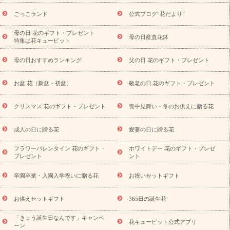
ら探す
お祝いの花特集
当日配達特急便
お祝い商品一覧
お
ごっこランド
公式ブログ“花だより”
祝い
開店・開業祝い
新築・引っ越し祝い
退職祝い
結婚記
念日
結婚祝い
出産祝い
退院祝い・快気祝い
還暦祝い・長
母の日 花のギフト・プレゼント
母の日産直花鉢
特集は花キューピット
寿祝い
プチギフト
ペットのお祝いフラワー
お中元・暑中見
舞い
敬老の日
お供え・お悔やみ
当日配達特急便 お供え
お
母の日おすすめランキング
父の日 花のギフト・プレゼント
供え・お悔やみ商品一覧
お供え・お悔やみの花
四十九日法要以
降に贈る花
通夜・葬儀に贈る花
お供え お花とセットギフト
お盆 花（新盆・初盆）
敬老の日 花のギフト・プレゼント
お供え プリザーブドフラワー
ペットのお供えフラワー
お盆（新
盆・初盆）
その他
お祝い返し
お見舞い
お取り寄せギフト
ビジネス用
ご自宅用
観葉植物
ミディ胡蝶蘭
プリザーブ
クリスマス 花のギフト・プレゼント
喪中見舞い・冬のお供えに贈る花
スタイルから探す
ドフラワー
アレンジメント
花束
スタ
ンド花
お祝い
お供え・お悔やみ
胡蝶蘭
胡蝶蘭・花鉢
ミ
成人の日に贈る花
愛妻の日に贈る花
ディ胡蝶蘭・お祝い
ミディ胡蝶蘭・お供え
世界初の青色胡蝶蘭
フラワーバレンタイン 花のギフト・
ホワイトデー 花のギフト・プレゼ
観葉植物
観葉植物
産直多肉植物
プリザーブドフラワー
プレゼント
ント
お祝い
お供え・お悔やみ
花とセットギフト
セミオーダー
プチギフト（hanamore -ハナモア-）
花とみどりのeギフト
花
卒園卒業・入園入学祝いに贈る花
お祝いセットギフト
キューピットのeGfit
カラー
ピンク
イエローオレンジ
レッ
予算から探す
ド
お花の種類
バラ
ユリ
トルコキキョウ
お供えセットギフト
365日の誕生花
お祝い
お祝い・
3000円～
お祝い・
4000円～
お祝い・
5000円～
お祝い・
7000円～
お祝い・
10000円～
お供え・お
「きょう誕生日なんです」キャンペ
花キューピット公式アプリ
ーン
悔やみ
お供え・お悔やみ・
3000円～
お供え・お悔やみ・
5000