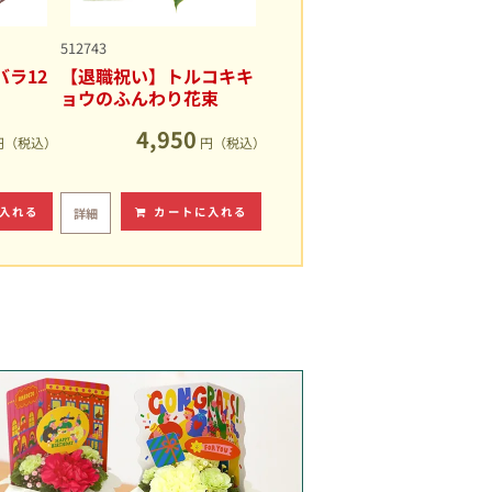
512743
ラ12
【退職祝い】トルコキキ
ョウのふんわり花束
4,950
円（税込）
円（税込）
入れる
カートに入れる
詳細