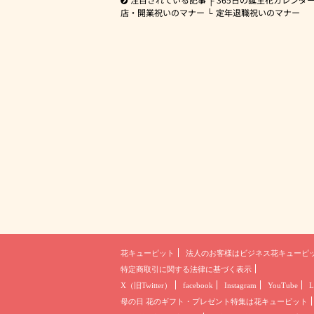
店・開業祝いのマナー
定年退職祝いのマナー
花キューピット
法人のお客様は
ビジネス花キューピ
特定商取引に関する法律に基づく表示
X（旧Twitter）
facebook
Instagram
YouTube
L
母の日 花のギフト・プレゼント
特集は花キューピット