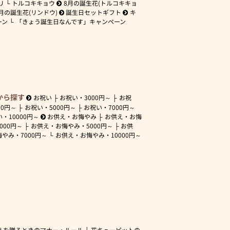
リ
トルコキキョウ
8月の誕生花(トルコキキョ
月の誕生花(リンドウ)
誕生日セットギフト
キ
ーン
「きょう誕生日なんです」キャンペーン
から探す
お祝い
お祝い・
3000円～
お祝
00円～
お祝い・
5000円～
お祝い・
7000円～
い・
10000円～
お供え・お悔やみ
お供え・お悔
3000円～
お供え・お悔やみ・
5000円～
お供
悔やみ・
7000円～
お供え・お悔やみ・
10000円～
えを贈るときのマナー・ルール
花キューピットの