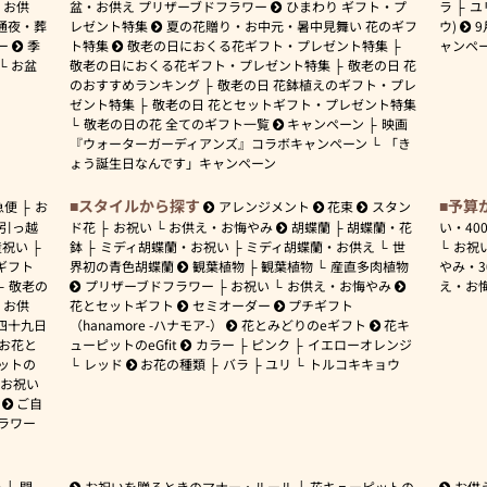
お供
盆・お供え プリザーブドフラワー
ひまわり ギフト・プ
ラ
ユ
通夜・葬
レゼント特集
夏の花贈り・お中元・暑中見舞い 花のギフ
ウ)
9
ー
季
ト特集
敬老の日におくる花ギフト・プレゼント特集
ャンペ
お盆
敬老の日におくる花ギフト・プレゼント特集
敬老の日 花
のおすすめランキング
敬老の日 花鉢植えのギフト・プレ
ゼント特集
敬老の日 花とセットギフト・プレゼント特集
敬老の日の花 全てのギフト一覧
キャンペーン
映画
『ウォーターガーディアンズ』コラボキャンペーン
「き
ょう誕生日なんです」キャンペーン
スタイルから探す
予算
急便
お
アレンジメント
花束
スタン
引っ越
ド花
お祝い
お供え・お悔やみ
胡蝶蘭
胡蝶蘭・花
い・
40
産祝い
鉢
ミディ胡蝶蘭・お祝い
ミディ胡蝶蘭・お供え
世
お祝
ギフト
界初の青色胡蝶蘭
観葉植物
観葉植物
産直多肉植物
やみ・
敬老の
プリザーブドフラワー
お祝い
お供え・お悔やみ
え・お
お供
花とセットギフト
セミオーダー
プチギフト
四十九日
（hanamore -ハナモア-）
花とみどりのeギフト
花キ
 お花と
ューピットのeGfit
カラー
ピンク
イエローオレンジ
ットの
レッド
お花の種類
バラ
ユリ
トルコキキョウ
お祝い
ご自
ラワー
ー
開
お祝いを贈るときのマナー・ルール
花キューピットの
お供