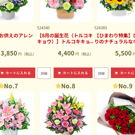
524340
524385
お供えのアレン
【8月の誕生花（トルコキ
【ひまわり特集】
キョウ）】トルコキキョ
りのナチュラルな
ウのナチュラルなアレン
ブアレンジメント
3,850
4,400
5,500
ジメント
円（税込）
円（税込）
カートに入れる
カートに入れる
カートに
詳細
詳細
No.7
No.8
No.9