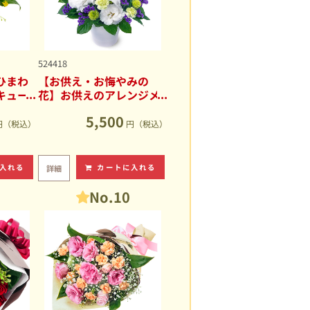
524418
ひまわ
【お供え・お悔やみの
キュー
花】お供えのアレンジメ
ント
5,500
円（税込）
円（税込）
入れる
カートに入れる
詳細
No.10