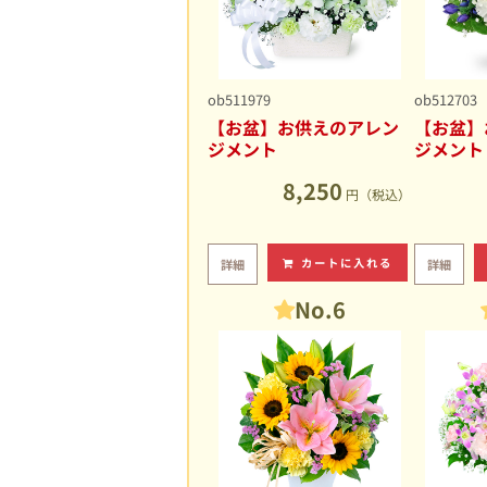
ob511979
ob512703
【お盆】お供えのアレン
【お盆】
ジメント
ジメント
8,250
円（税込）
カートに入れる
詳細
詳細
No.6