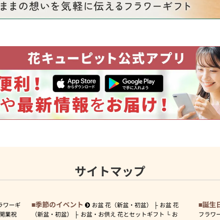
サイトマップ
季節のイベント
誕生
ラワーギ
お盆 花（新盆・初盆）
お盆 花
開業祝
（新盆・初盆）
お盆・お供え 花とセットギフト
お
フラワ