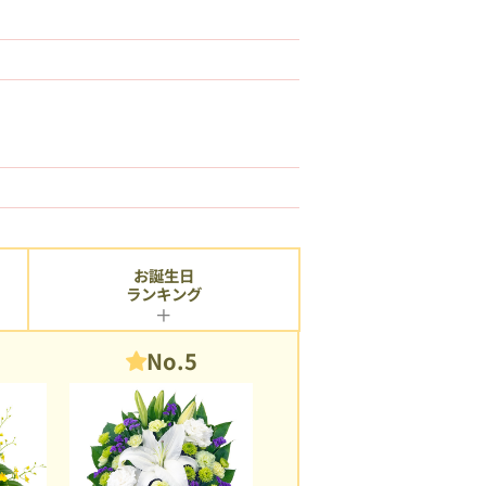
お誕生日
ランキング
No.5