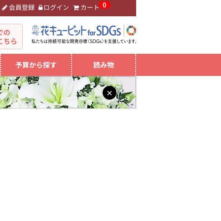
0
会員登録
ログイン
カート
。
での
こちら
予算から探す
読み物
×