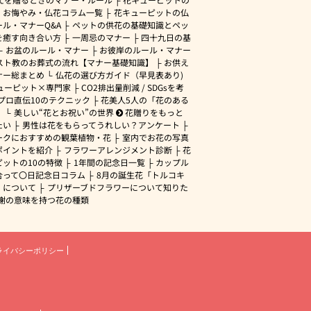
・お悔やみ・仏花コラム一覧
花キューピットの仏
ル・マナーQ&A
ペットの供花の基礎知識とペッ
を癒す向き合い方
一周忌のマナー
四十九日の基
お盆のルール・マナー
お彼岸のルール・マナー
スト教のお葬式の流れ【マナー基礎知識】
お供え
ナー総まとめ
仏花の選び方ガイド（早見表あり)
ューピット×専門家
CO2排出量削減 / SDGsを考
プロ直伝10のテクニック
花美人5人の「花のある
」
美しい“花とお祝い”の世界
花贈りをもっと
たい
男性は花をもらってうれしい？アンケート
ークにおすすめの観葉植物・花
室内でお花の写真
ポイントを紹介
フラワーアレンジメント診断
花
ピットの10の特徴
1年間の記念日一覧
カップル
合って〇日記念日コラム
8月の誕生花「トルコキ
」について
プリザーブドフラワーについて知りた
謝の意味を持つ花の種類
ライバシーポリシー