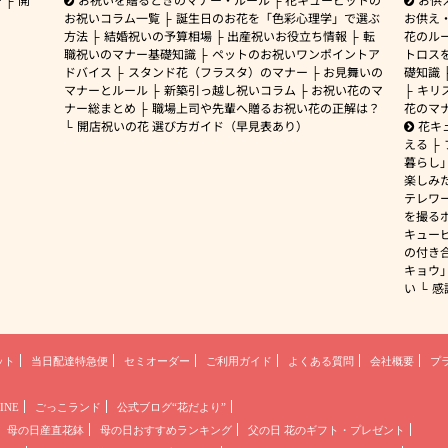
お祝いコラム一覧
誕生日のお花を「色彩心理学」で選ぶ
お供え
方法
結婚祝いの予算相場
出産祝いお役立ち情報
転
花のルー
職祝いのマナー基礎知識
ペットのお祝いワンポイントア
トロス
ドバイス
スタンド花（フラスタ）のマナー
お見舞いの
礎知識
マナーとルール
新築引っ越し祝いコラム
お祝い花のマ
キリ
ナー総まとめ
職場上司や先輩へ贈るお祝い花の正解は？
花のマ
開店祝いの花 選び方ガイド（早見表あり）
花キ
える
暮らし
楽しみ
テレワ
を撮る
キュー
の付き
キョウ
い
感
ット
当日配達特急便
セミオーダー
ご利用ガイド
よくある質問
会社概要
プ
INE
ごっこランド
公式ブログ“花だより”
母の日産直花鉢
母の日おすすめランキング
父の日 花のギフト・プレゼント