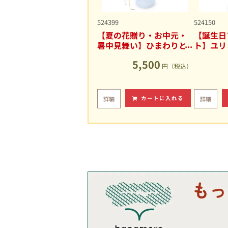
524399
524150
【夏の花贈り・お中元・
【誕生日
暑中見舞い】ひまわりと
ト】ユリ
ユリの爽やかなアレンジ
キュート
5,500
メント
円（税込）
カートに入れる
詳細
詳細