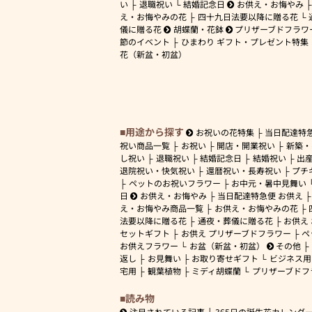
い
退職祝い
結婚記念日
お供え・お悔やみ
え・お悔やみの花
四十九日法要以降に贈る花
儀に贈る花
胡蝶蘭・花鉢
プリザーブドフラワ
節のイベント
ひまわり ギフト・プレゼント特集
花（新盆・初盆）
用途から探す
お祝いの花特集
当日配達特
祝い商品一覧
お祝い
開店・開業祝い
新築・
し祝い
退職祝い
結婚記念日
結婚祝い
出
退院祝い・快気祝い
還暦祝い・長寿祝い
プチ
ペットのお祝いフラワー
お中元・暑中見舞い
日
お供え・お悔やみ
当日配達特急便 お供え
え・お悔やみ商品一覧
お供え・お悔やみの花
法要以降に贈る花
通夜・葬儀に贈る花
お供え
セットギフト
お供え プリザーブドフラワー
ペ
お供えフラワー
お盆（新盆・初盆）
その他
返し
お見舞い
お取り寄せギフト
ビジネス用
宅用
観葉植物
ミディ胡蝶蘭
プリザーブドフ
読み物
注目されている記事
365日の誕生花カレンダ