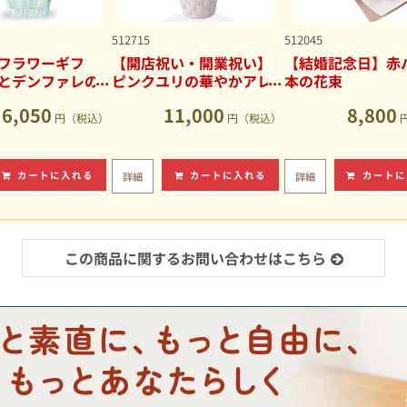
512715
512045
フラワーギフ
【開店祝い・開業祝い】
【結婚記念日】赤バ
とデンファレの
ピンクユリの華やかアレ
本の花束
アレンジメント
ンジメント
6,050
11,000
8,800
円（税込）
円（税込）
カートに入れる
カートに入れる
カートに
詳細
詳細
この商品に関するお問い合わせはこちら