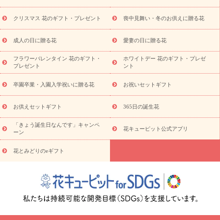
盆・初盆）
その他
お祝い返し
お見舞い
お取り寄せギフト
ビジネス用
ご自宅用
観葉植物
ミディ胡蝶蘭
プリザーブ
クリスマス 花のギフト・プレゼント
喪中見舞い・冬のお供えに贈る花
スタイルから探す
ドフラワー
アレンジメント
花束
スタ
ンド花
お祝い
お供え・お悔やみ
胡蝶蘭
胡蝶蘭・花鉢
ミ
成人の日に贈る花
愛妻の日に贈る花
ディ胡蝶蘭・お祝い
ミディ胡蝶蘭・お供え
世界初の青色胡蝶蘭
フラワーバレンタイン 花のギフト・
ホワイトデー 花のギフト・プレゼ
観葉植物
観葉植物
産直多肉植物
プリザーブドフラワー
プレゼント
ント
お祝い
お供え・お悔やみ
花とセットギフト
セミオーダー
プチギフト（hanamore -ハナモア-）
花とみどりのeギフト
花
卒園卒業・入園入学祝いに贈る花
お祝いセットギフト
キューピットのeGfit
カラー
ピンク
イエローオレンジ
レッ
予算から探す
ド
お花の種類
バラ
ユリ
トルコキキョウ
お供えセットギフト
365日の誕生花
お祝い
お祝い・
3000円～
お祝い・
4000円～
お祝い・
5000円～
お祝い・
7000円～
お祝い・
10000円～
お供え・お
「きょう誕生日なんです」キャンペ
花キューピット公式アプリ
ーン
悔やみ
お供え・お悔やみ・
3000円～
お供え・お悔やみ・
5000
円～
お供え・お悔やみ・
7000円～
お供え・お悔やみ・
10000
花とみどりのeギフト
読み物
円～
注目されている記事
365日の誕生花カレンダー
開店・開業祝
いのマナー
定年退職祝いのマナー
お祝いを贈るときのマナー・
ルール
花キューピットのお祝いコラム一覧
誕生日のお花を「色
彩心理学」で選ぶ方法
結婚祝いの予算相場
出産祝いお役立ち情
報
転職祝いのマナー基礎知識
ペットのお祝いワンポイントアド