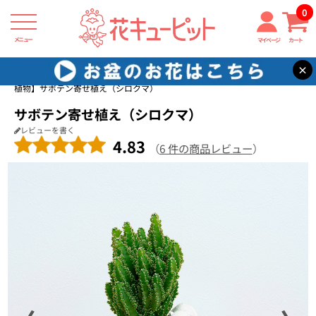
0
メニュー
マイページ
カート
×
花キューピット
産直 サボテン・多肉植物
【産直 サボテン・多肉
植物】サボテン寄せ植え（シロクマ）
サボテン寄せ植え（シロクマ）
レビューを書く
4.83
（
6 件の商品レビュー
）