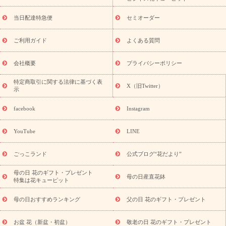
盆・初盆）
お盆 花（新盆・初盆）
お盆・お供え 花とセットギ
フト
お盆・お供え プリザーブドフラワー
ひまわり ギフト・プ
当日配達特急便
セミオーダー
レゼント特集
夏の花贈り・お中元・暑中見舞い 花のギフト特集
敬老の日におくる花ギフト・プレゼント特集
敬老の日におくる
ご利用ガイド
よくある質問
花ギフト・プレゼント特集
敬老の日 花のおすすめランキング
敬
老の日 花鉢植えのギフト・プレゼント特集
敬老の日 花とセットギ
会社概要
プライバシーポリシー
フト・プレゼント特集
敬老の日の花 全てのギフト一覧
キャン
ペーン
映画『ウォーターガーディアンズ』コラボキャンペーン
特定商取引に関する法律に基づく表
X（旧Twitter）
示
誕生日の花を探す
「きょう誕生日なんです」キャンペーン
誕生日フラワーギフト
誕生日フラワーギフト特集
誕生日フラワ
facebook
Instagram
ーギフト商品一覧
バラ
ユリ
トルコキキョウ
8月の誕生花
(トルコキキョウ)
9月の誕生花(リンドウ)
誕生日セットギフト
YouTube
LINE
用途か
キャンペーン
「きょう誕生日なんです」キャンペーン
ら探す
お祝いの花特集
当日配達特急便
お祝い商品一覧
お
ごっこランド
公式ブログ“花だより”
祝い
開店・開業祝い
新築・引っ越し祝い
退職祝い
結婚記
念日
結婚祝い
出産祝い
退院祝い・快気祝い
還暦祝い・長
母の日 花のギフト・プレゼント
母の日産直花鉢
特集は花キューピット
寿祝い
プチギフト
ペットのお祝いフラワー
お中元・暑中見
舞い
敬老の日
お供え・お悔やみ
当日配達特急便 お供え
お
母の日おすすめランキング
父の日 花のギフト・プレゼント
供え・お悔やみ商品一覧
お供え・お悔やみの花
四十九日法要以
降に贈る花
通夜・葬儀に贈る花
お供え お花とセットギフト
お盆 花（新盆・初盆）
敬老の日 花のギフト・プレゼント
お供え プリザーブドフラワー
ペットのお供えフラワー
お盆（新