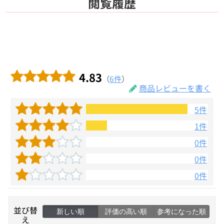
閲覧履歴
4.83
（
6件
）
商品レビューを書く
5件
1件
0件
0件
0件
並び替
新しい順
評価の高い順
参考になった順
え