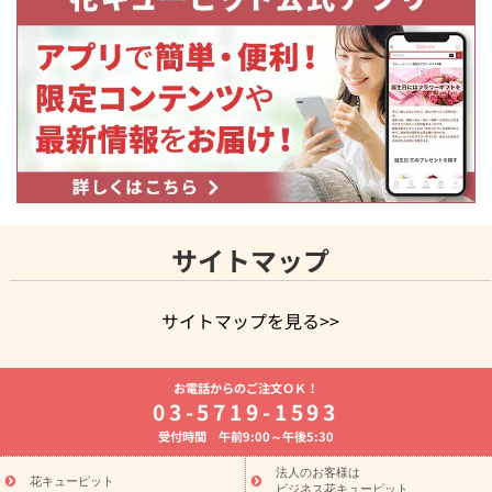
サイトマップ
サイトマップを見る>>
よく贈られる花
お祝いの花特集
誕生日フラワーギフト特集
お電話からのご注文ＯＫ！
8月の誕生花(トルコキキョウ)
開店・開業祝い
退職祝い
結
03-5719-1593
婚記念日
お供え・お悔やみ
お供え・お悔やみの花
四十九日
受付時間 午前9:00～午後5:30
法要以降に贈る花
通夜・葬儀に贈る花
胡蝶蘭・花鉢
プリザ
ーブドフラワー
季節のイベント
ひまわり ギフト・プレゼント
法人のお客様は
季節のイベント
花キューピット
特集
お盆 花（新盆・初盆）
お盆 花（新
ビジネス花キューピット