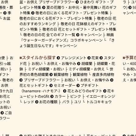
お供
盆・お供え プリザーブドフラワー
ひまわり ギフト・プ
ラ
ユ
通夜・葬
レゼント特集
夏の花贈り・お中元・暑中見舞い 花のギフ
ウ)
9
ー
季
ト特集
敬老の日におくる花ギフト・プレゼント特集
ャンペ
お盆
敬老の日におくる花ギフト・プレゼント特集
敬老の日 花
のおすすめランキング
敬老の日 花鉢植えのギフト・プレ
ゼント特集
敬老の日 花とセットギフト・プレゼント特集
敬老の日の花 全てのギフト一覧
キャンペーン
映画
『ウォーターガーディアンズ』コラボキャンペーン
「き
ょう誕生日なんです」キャンペーン
スタイルから探す
予算
急便
お
アレンジメント
花束
スタン
引っ越
ド花
お祝い
お供え・お悔やみ
胡蝶蘭
胡蝶蘭・花
い・
40
産祝い
鉢
ミディ胡蝶蘭・お祝い
ミディ胡蝶蘭・お供え
世
お祝
ギフト
界初の青色胡蝶蘭
観葉植物
観葉植物
産直多肉植物
やみ・
敬老の
プリザーブドフラワー
お祝い
お供え・お悔やみ
え・お
お供
花とセットギフト
セミオーダー
プチギフト
四十九日
（hanamore -ハナモア-）
花とみどりのeギフト
花キ
 お花と
ューピットのeGfit
カラー
ピンク
イエローオレンジ
ットの
レッド
お花の種類
バラ
ユリ
トルコキキョウ
お祝い
ご自
ラワー
ー
開
お祝いを贈るときのマナー・ルール
花キューピットの
お供