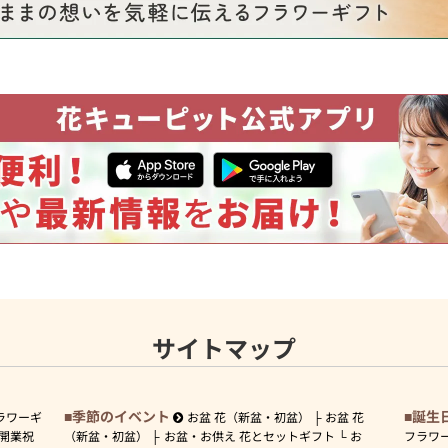
サイトマップ
季節のイベント
誕生
ラワーギ
お盆 花（新盆・初盆）
お盆 花
開業祝
（新盆・初盆）
お盆・お供え 花とセットギフト
お
フラワ