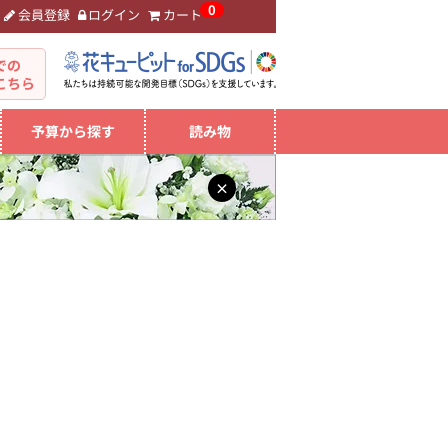
0
会員登録
ログイン
カート
。
での
こちら
予算から探す
読み物
×