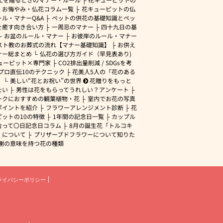
・お悔やみ・仏花コラム一覧
花キューピットの仏
ル・マナーQ&A
ペットの供花の基礎知識とペッ
を癒す向き合い方
一周忌のマナー
四十九日の基
お盆のルール・マナー
お彼岸のルール・マナー
スト教のお葬式の流れ【マナー基礎知識】
お供え
ナー総まとめ
仏花の選び方ガイド（早見表あり)
ューピット×専門家
CO2排出量削減 / SDGsを考
プロ直伝10のテクニック
花美人5人の「花のある
」
美しい“花とお祝い”の世界
花贈りをもっと
たい
男性は花をもらってうれしい？アンケート
ークにおすすめの観葉植物・花
室内でお花の写真
ポイントを紹介
フラワーアレンジメント診断
花
ピットの10の特徴
1年間の記念日一覧
カップル
合って〇日記念日コラム
8月の誕生花「トルコキ
」について
プリザーブドフラワーについて知りた
謝の意味を持つ花の種類
ライバシーポリシー