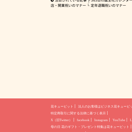
店・開業祝いのマナー
定年退職祝いのマナー
花キューピット
法人のお客様は
ビジネス花キューピ
特定商取引に関する法律に基づく表示
X（旧Twitter）
facebook
Instagram
YouTube
L
母の日 花のギフト・プレゼント
特集は花キューピット