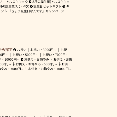
リ
トルコキキョウ
8月の誕生花(トルコキキョ
月の誕生花(リンドウ)
誕生日セットギフト
キ
ーン
「きょう誕生日なんです」キャンペーン
から探す
お祝い
お祝い・
3000円～
お祝
00円～
お祝い・
5000円～
お祝い・
7000円～
い・
10000円～
お供え・お悔やみ
お供え・お悔
3000円～
お供え・お悔やみ・
5000円～
お供
悔やみ・
7000円～
お供え・お悔やみ・
10000円～
えを贈るときのマナー・ルール
花キューピットの