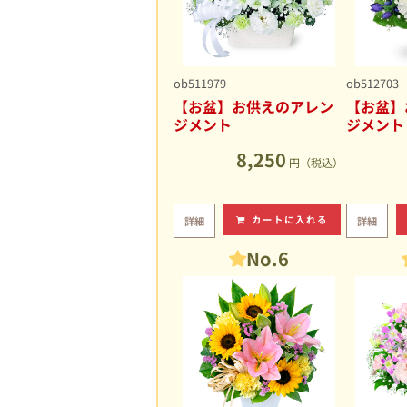
ob511979
ob512703
【お盆】お供えのアレン
【お盆】
ジメント
ジメント
8,250
円（税込）
カートに入れる
詳細
詳細
No.6