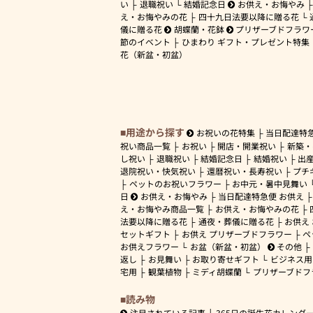
い
退職祝い
結婚記念日
お供え・お悔やみ
え・お悔やみの花
四十九日法要以降に贈る花
儀に贈る花
胡蝶蘭・花鉢
プリザーブドフラワ
節のイベント
ひまわり ギフト・プレゼント特集
花（新盆・初盆）
用途から探す
お祝いの花特集
当日配達特
祝い商品一覧
お祝い
開店・開業祝い
新築・
し祝い
退職祝い
結婚記念日
結婚祝い
出
退院祝い・快気祝い
還暦祝い・長寿祝い
プチ
ペットのお祝いフラワー
お中元・暑中見舞い
日
お供え・お悔やみ
当日配達特急便 お供え
え・お悔やみ商品一覧
お供え・お悔やみの花
法要以降に贈る花
通夜・葬儀に贈る花
お供え
セットギフト
お供え プリザーブドフラワー
ペ
お供えフラワー
お盆（新盆・初盆）
その他
返し
お見舞い
お取り寄せギフト
ビジネス用
宅用
観葉植物
ミディ胡蝶蘭
プリザーブドフ
読み物
注目されている記事
365日の誕生花カレンダ