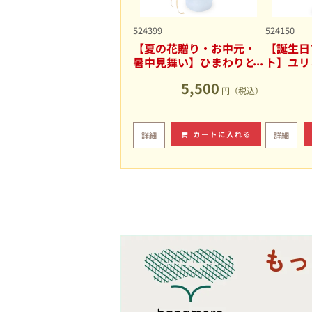
524399
524150
【夏の花贈り・お中元・
【誕生日
暑中見舞い】ひまわりと
ト】ユリ
ユリの爽やかなアレンジ
キュート
5,500
メント
円（税込）
カートに入れる
詳細
詳細