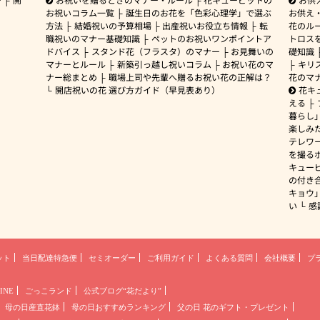
お祝いコラム一覧
誕生日のお花を「色彩心理学」で選ぶ
お供え
方法
結婚祝いの予算相場
出産祝いお役立ち情報
転
花のルー
職祝いのマナー基礎知識
ペットのお祝いワンポイントア
トロス
ドバイス
スタンド花（フラスタ）のマナー
お見舞いの
礎知識
マナーとルール
新築引っ越し祝いコラム
お祝い花のマ
キリ
ナー総まとめ
職場上司や先輩へ贈るお祝い花の正解は？
花のマ
開店祝いの花 選び方ガイド（早見表あり）
花キ
える
暮らし
楽しみ
テレワ
を撮る
キュー
の付き
キョウ
い
感
ット
当日配達特急便
セミオーダー
ご利用ガイド
よくある質問
会社概要
プ
INE
ごっこランド
公式ブログ“花だより”
母の日産直花鉢
母の日おすすめランキング
父の日 花のギフト・プレゼント