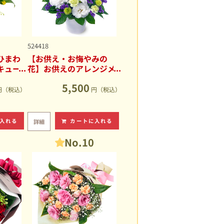
524418
ひまわ
【お供え・お悔やみの
キュー
花】お供えのアレンジメ
ント
5,500
円（税込）
円（税込）
入れる
カートに入れる
詳細
No.10