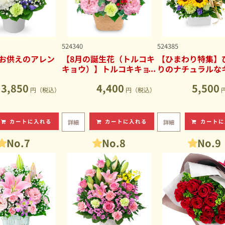
524340
524385
お供えのアレン
【8月の誕生花（トルコキ
【ひまわり特集】
キョウ）】トルコキキョ
りのナチュラルな
ウのナチュラルなアレン
ブアレンジメント
3,850
4,400
5,500
ジメント
円（税込）
円（税込）
カートに入れる
カートに入れる
カートに
詳細
詳細
No.7
No.8
No.9