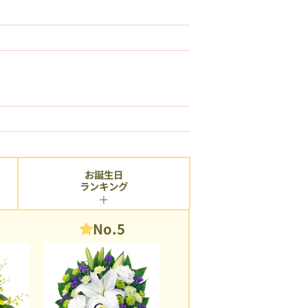
お誕生日
ランキング
No.5