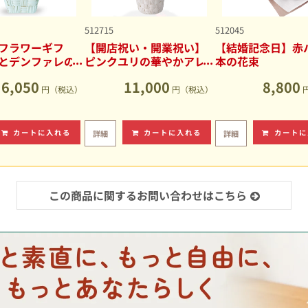
512715
512045
フラワーギフ
【開店祝い・開業祝い】
【結婚記念日】赤バ
とデンファレの
ピンクユリの華やかアレ
本の花束
アレンジメント
ンジメント
6,050
11,000
8,800
円（税込）
円（税込）
カートに入れる
カートに入れる
カートに
詳細
詳細
この商品に関するお問い合わせはこちら