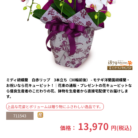
ミディ胡蝶蘭 白赤リップ 3本立ち（30輪前後） - モテギ洋蘭園胡蝶蘭・
お祝いなら花キューピット！｜花束の通販・プレゼントの花キューピットな
ら優良生産者のこだわりの花、鉢物を生産者から直接宅配便でお届けしま
す。
上品な花姿とボリュームは贈り物にふさわしい逸品です。
711543
13,970
価格：
円(税込)