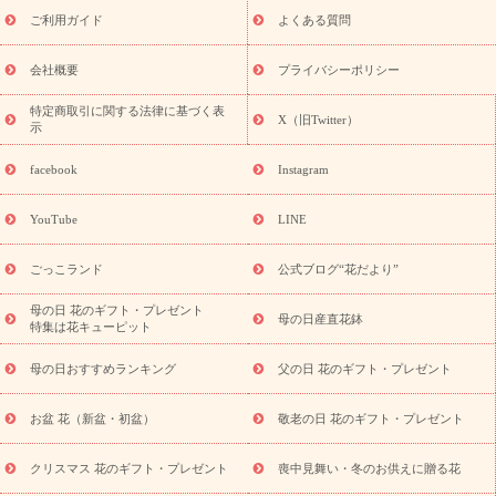
敬老の日におくる花ギフト・プレゼント特集
敬老の日におくる
ご利用ガイド
よくある質問
花ギフト・プレゼント特集
敬老の日 花のおすすめランキング
敬
老の日 花鉢植えのギフト・プレゼント特集
敬老の日 花とセットギ
会社概要
プライバシーポリシー
フト・プレゼント特集
敬老の日の花 全てのギフト一覧
キャン
ペーン
映画『ウォーターガーディアンズ』コラボキャンペーン
特定商取引に関する法律に基づく表
X（旧Twitter）
示
誕生日の花を探す
「きょう誕生日なんです」キャンペーン
誕生日フラワーギフト
誕生日フラワーギフト特集
誕生日フラワ
facebook
Instagram
ーギフト商品一覧
バラ
ユリ
トルコキキョウ
8月の誕生花
(トルコキキョウ)
9月の誕生花(リンドウ)
誕生日セットギフト
YouTube
LINE
用途か
キャンペーン
「きょう誕生日なんです」キャンペーン
ら探す
お祝いの花特集
当日配達特急便
お祝い商品一覧
お
ごっこランド
公式ブログ“花だより”
祝い
開店・開業祝い
新築・引っ越し祝い
退職祝い
結婚記
念日
結婚祝い
出産祝い
退院祝い・快気祝い
還暦祝い・長
母の日 花のギフト・プレゼント
母の日産直花鉢
特集は花キューピット
寿祝い
プチギフト
ペットのお祝いフラワー
お中元・暑中見
舞い
敬老の日
お供え・お悔やみ
当日配達特急便 お供え
お
母の日おすすめランキング
父の日 花のギフト・プレゼント
供え・お悔やみ商品一覧
お供え・お悔やみの花
四十九日法要以
降に贈る花
通夜・葬儀に贈る花
お供え お花とセットギフト
お盆 花（新盆・初盆）
敬老の日 花のギフト・プレゼント
お供え プリザーブドフラワー
ペットのお供えフラワー
お盆（新
盆・初盆）
その他
お祝い返し
お見舞い
お取り寄せギフト
ビジネス用
ご自宅用
観葉植物
ミディ胡蝶蘭
プリザーブ
クリスマス 花のギフト・プレゼント
喪中見舞い・冬のお供えに贈る花