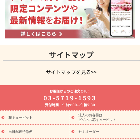
サイトマップ
サイトマップを見る>>
よく贈られる花
お祝いの花特集
誕生日フラワーギフト特集
お電話からのご注文ＯＫ！
8月の誕生花(トルコキキョウ)
開店・開業祝い
退職祝い
結
03-5719-1593
婚記念日
お供え・お悔やみ
お供え・お悔やみの花
四十九日
受付時間 午前9:00～午後5:30
法要以降に贈る花
通夜・葬儀に贈る花
胡蝶蘭・花鉢
プリザ
ーブドフラワー
季節のイベント
ひまわり ギフト・プレゼント
法人のお客様は
季節のイベント
花キューピット
特集
お盆 花（新盆・初盆）
お盆 花（新
ビジネス花キューピット
盆・初盆）
お盆 花（新盆・初盆）
お盆・お供え 花とセットギ
フト
お盆・お供え プリザーブドフラワー
ひまわり ギフト・プ
当日配達特急便
セミオーダー
レゼント特集
夏の花贈り・お中元・暑中見舞い 花のギフト特集