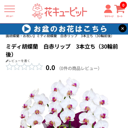
0
メニュー
マイページ
カート
×
花キューピット
ミディ胡蝶蘭・お祝い（モテギ洋蘭園）
【モテギ洋蘭
園胡蝶蘭・お祝い】ミディ胡蝶蘭 白赤リップ 3本立ち（30輪前後）
ミディ胡蝶蘭 白赤リップ 3本立ち（30輪前
後）
レビューを書く
0.0
（0件の商品レビュー）