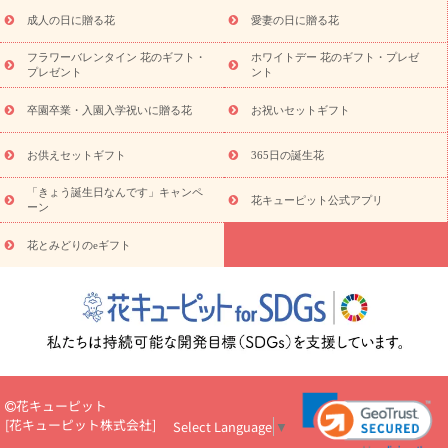
スタイルから探す
ドフラワー
アレンジメント
花束
スタ
ンド花
お祝い
お供え・お悔やみ
胡蝶蘭
胡蝶蘭・花鉢
ミ
成人の日に贈る花
愛妻の日に贈る花
ディ胡蝶蘭・お祝い
ミディ胡蝶蘭・お供え
世界初の青色胡蝶蘭
フラワーバレンタイン 花のギフト・
ホワイトデー 花のギフト・プレゼ
観葉植物
観葉植物
産直多肉植物
プリザーブドフラワー
プレゼント
ント
お祝い
お供え・お悔やみ
花とセットギフト
セミオーダー
プチギフト（hanamore -ハナモア-）
花とみどりのeギフト
花
卒園卒業・入園入学祝いに贈る花
お祝いセットギフト
キューピットのeGfit
カラー
ピンク
イエローオレンジ
レッ
予算から探す
ド
お花の種類
バラ
ユリ
トルコキキョウ
お供えセットギフト
365日の誕生花
お祝い
お祝い・
3000円～
お祝い・
4000円～
お祝い・
5000円～
お祝い・
7000円～
お祝い・
10000円～
お供え・お
「きょう誕生日なんです」キャンペ
花キューピット公式アプリ
ーン
悔やみ
お供え・お悔やみ・
3000円～
お供え・お悔やみ・
5000
円～
お供え・お悔やみ・
7000円～
お供え・お悔やみ・
10000
花とみどりのeギフト
読み物
円～
注目されている記事
365日の誕生花カレンダー
開店・開業祝
いのマナー
定年退職祝いのマナー
お祝いを贈るときのマナー・
ルール
花キューピットのお祝いコラム一覧
誕生日のお花を「色
彩心理学」で選ぶ方法
結婚祝いの予算相場
出産祝いお役立ち情
報
転職祝いのマナー基礎知識
ペットのお祝いワンポイントアド
バイス
スタンド花（フラスタ）のマナー
お見舞いのマナーとル
花キューピット
ール
新築引っ越し祝いコラム
お祝い花のマナー総まとめ
職
[
花キューピット株式会社
]
Select Language
▼
場上司や先輩へ贈るお祝い花の正解は？
開店祝いの花 選び方ガイ