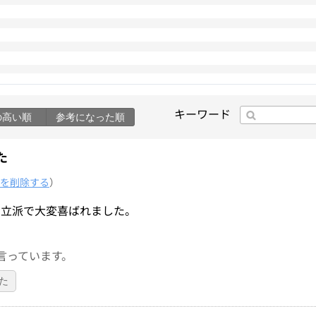
キーワード
の高い順
参考になった順
た
を削除する
）
も立派で大変喜ばれました。
言っています。
た