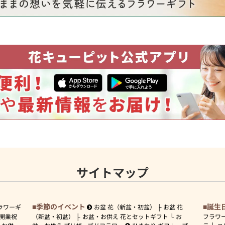
サイトマップ
季節のイベント
誕生
ラワーギ
お盆 花（新盆・初盆）
お盆 花
開業祝
（新盆・初盆）
お盆・お供え 花とセットギフト
お
フラワ