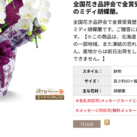
全国花き品評会で金賞
のミディ胡蝶蘭。
全国花き品評会で金賞受賞歴
ミディ胡蝶蘭です。ご贈答に
す。【※この商品は、北海道
の一部地域、また凍結の恐れ
ん。産地からは前日出荷をし
できません。】
スタイル：
鉢物
サイズ：
高さ約60×幅
主な花材：
胡蝶蘭
※名札対応可(メッセージカードと
※メッセージ対応可(無料メッセー
711536