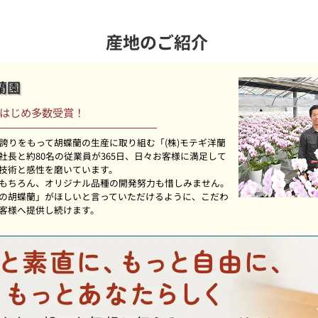
産地のご紹介
蘭園
はじめ多数受賞！
。誇りをもって胡蝶蘭の生産に取り組む「(株)モテギ洋蘭
社長と約80名の従業員が365日、日々お客様に満足して
技術と感性を磨いています。
もちろん、オリジナル品種の開発努力も惜しみません。
の胡蝶蘭」がほしいと言っていただけるように、こだわ
客様へ提供し続けます。