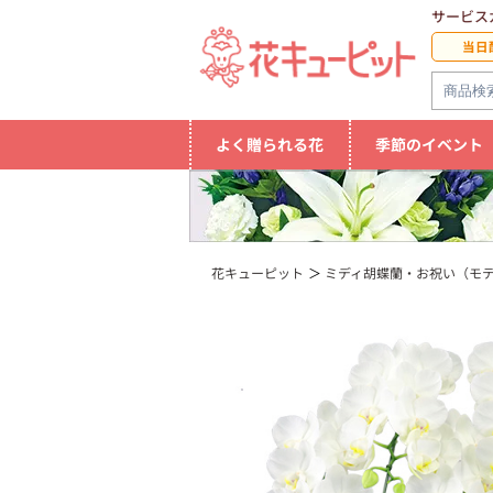
サービス
当日
よく贈られる花
季節のイベント
花キューピット
ミディ胡蝶蘭・お祝い（モ