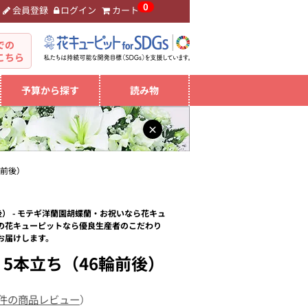
0
会員登録
ログイン
カート
。
での
こちら
予算から探す
読み物
×
輪前後）
） - モテギ洋蘭園胡蝶蘭・お祝いなら花キュ
の花キューピットなら優良生産者のこだわり
お届けします。
5本立ち（46輪前後）
 件の商品レビュー
）