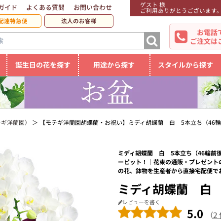
ゲスト 様
ガイド
よくある質問
お問い合わせ
ご利用ありがとうございます
配達特急便
法人のお客様
お電話
ご注文は
誕生日の花を探す
用途から探す
スタイルから探す
テギ洋蘭園）
【モテギ洋蘭園胡蝶蘭・お祝い】ミディ胡蝶蘭 白 5本立ち（46
ミディ胡蝶蘭 白 5本立ち（46輪前後
ーピット！｜花束の通販・プレゼント
の花、鉢物を生産者から直接宅配便で
ミディ胡蝶蘭 白 
レビューを書く
5.0
（
2