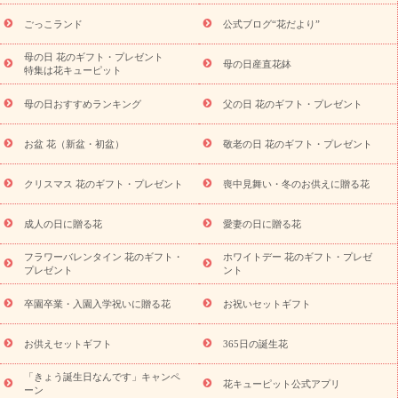
用途から探す
お祝いの花特集
当日配達特急便
お祝い商品
一覧
お祝い
開店・開業祝い
新築・引っ越し祝い
退職祝い
ごっこランド
公式ブログ“花だより”
結婚記念日
結婚祝い
出産祝い
退院祝い・快気祝い
還暦
祝い・長寿祝い
プチギフト
ペットのお祝いフラワー
お中
母の日 花のギフト・プレゼント
母の日産直花鉢
特集は花キューピット
元・暑中見舞い
敬老の日
お供え・お悔やみ
当日配達特急便
お供え
お供え・お悔やみ商品一覧
お供え・お悔やみの花
四
母の日おすすめランキング
父の日 花のギフト・プレゼント
十九日法要以降に贈る花
通夜・葬儀に贈る花
お供え お花とセッ
トギフト
お供え プリザーブドフラワー
ペットのお供えフラワー
お盆 花（新盆・初盆）
敬老の日 花のギフト・プレゼント
お盆（新盆・初盆）
その他
お祝い返し
お見舞い
お取り
寄せギフト
ビジネス用
ご自宅用
観葉植物
ミディ胡蝶蘭
クリスマス 花のギフト・プレゼント
喪中見舞い・冬のお供えに贈る花
スタイルから探す
プリザーブドフラワー
アレンジメント
花束
スタンド花
お祝い
お供え・お悔やみ
胡蝶蘭
胡蝶
成人の日に贈る花
愛妻の日に贈る花
蘭・花鉢
ミディ胡蝶蘭・お祝い
ミディ胡蝶蘭・お供え
世界初
の青色胡蝶蘭
観葉植物
観葉植物
産直多肉植物
プリザーブ
フラワーバレンタイン 花のギフト・
ホワイトデー 花のギフト・プレゼ
ドフラワー
お祝い
お供え・お悔やみ
花とセットギフト
セ
プレゼント
ント
ミオーダー
プチギフト（hanamore -ハナモア-）
花とみどりの
eギフト
花キューピットのeGfit
カラー
ピンク
イエローオ
卒園卒業・入園入学祝いに贈る花
お祝いセットギフト
予
レンジ
レッド
お花の種類
バラ
ユリ
トルコキキョウ
算から探す
お祝い
お祝い・
3000円～
お祝い・
4000円～
お供えセットギフト
365日の誕生花
お祝い・
5000円～
お祝い・
7000円～
お祝い・
10000円～
「きょう誕生日なんです」キャンペ
お供え・お悔やみ
お供え・お悔やみ・
3000円～
お供え・お
花キューピット公式アプリ
ーン