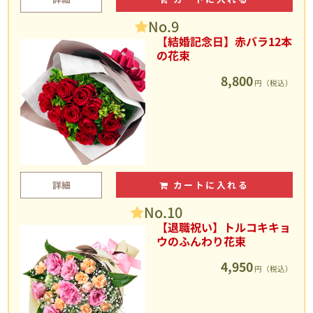
No.9
【結婚記念日】赤バラ12本
の花束
8,800
円（税込）
詳細
カートに入れる
No.10
【退職祝い】トルコキキョ
ウのふんわり花束
4,950
円（税込）