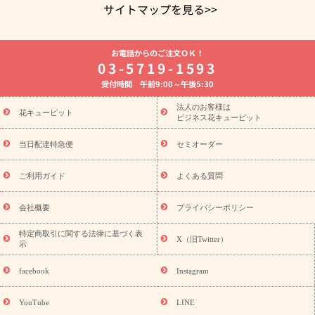
サイトマップを見る>>
よく贈られる花
お祝いの花特集
誕生日フラワーギフト特集
お電話からのご注文ＯＫ！
8月の誕生花(トルコキキョウ)
開店・開業祝い
退職祝い
結
03-5719-1593
婚記念日
お供え・お悔やみ
お供え・お悔やみの花
四十九日
受付時間 午前9:00～午後5:30
法要以降に贈る花
通夜・葬儀に贈る花
胡蝶蘭・花鉢
プリザ
ーブドフラワー
季節のイベント
ひまわり ギフト・プレゼント
法人のお客様は
季節のイベント
花キューピット
特集
お盆 花（新盆・初盆）
お盆 花（新
ビジネス花キューピット
盆・初盆）
お盆 花（新盆・初盆）
お盆・お供え 花とセットギ
フト
お盆・お供え プリザーブドフラワー
ひまわり ギフト・プ
当日配達特急便
セミオーダー
レゼント特集
夏の花贈り・お中元・暑中見舞い 花のギフト特集
敬老の日におくる花ギフト・プレゼント特集
敬老の日におくる
ご利用ガイド
よくある質問
花ギフト・プレゼント特集
敬老の日 花のおすすめランキング
敬
老の日 花鉢植えのギフト・プレゼント特集
敬老の日 花とセットギ
会社概要
プライバシーポリシー
フト・プレゼント特集
敬老の日の花 全てのギフト一覧
キャン
誕生日の花を
特定商取引に関する法律に基づく表
ペーン
「きょう誕生日なんです」キャンペーン
X（旧Twitter）
示
探す
誕生日フラワーギフト
誕生日フラワーギフト特集
誕生
日フラワーギフト商品一覧
バラ
ユリ
トルコキキョウ
8月の
facebook
Instagram
誕生花(トルコキキョウ)
9月の誕生花(リンドウ)
誕生日セット
ギフト
キャンペーン
「きょう誕生日なんです」キャンペーン
YouTube
LINE