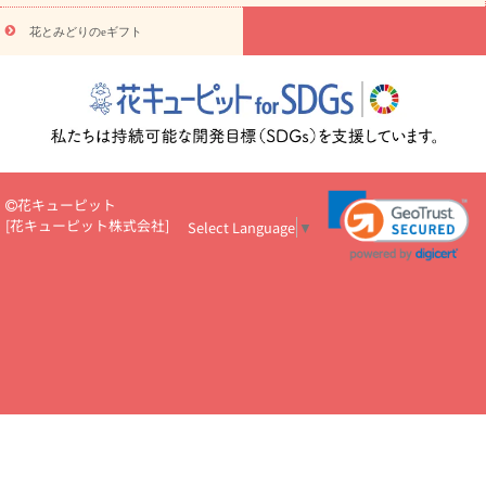
悔やみ・
5000円～
お供え・お悔やみ・
7000円～
お供え・お悔
読み物
やみ・
10000円～
花とみどりのeギフト
注目されている記事
365日の誕生花カレンダー
開店・開業祝
いのマナー
定年退職祝いのマナー
お祝いを贈るときのマナー・
ルール
花キューピットのお祝いコラム一覧
誕生日のお花を「色
彩心理学」で選ぶ方法
結婚祝いの予算相場
出産祝いお役立ち情
報
転職祝いのマナー基礎知識
ペットのお祝いワンポイントアド
バイス
スタンド花（フラスタ）のマナー
お見舞いのマナーとル
ール
新築引っ越し祝いコラム
お祝い花のマナー総まとめ
職
花キューピット
場上司や先輩へ贈るお祝い花の正解は？
開店祝いの花 選び方ガイ
[
花キューピット株式会社
]
Select Language
▼
ド（早見表あり）
お供えを贈るときのマナー・ルール
花キューピットのお供え・
お悔やみ・仏花コラム一覧
花キューピットの仏花のルール・マナ
ーQ&A
ペットの供花の基礎知識とペットロスを癒す向き合い方
一周忌のマナー
四十九日の基礎知識
お盆のルール・マナー
お彼岸のルール・マナー
キリスト教のお葬式の流れ【マナー基礎
知識】
お供え花のマナー総まとめ
仏花の選び方ガイド（早見表
あり)
花キューピット×専門家
CO2排出量削減 / SDGsを考える
プロ直伝10のテクニック
花美人5人の「花のある暮らし」
美
しい“花とお祝い”の世界
花贈りをもっと楽しみたい
男性は花を
もらってうれしい？アンケート
テレワークにおすすめの観葉植